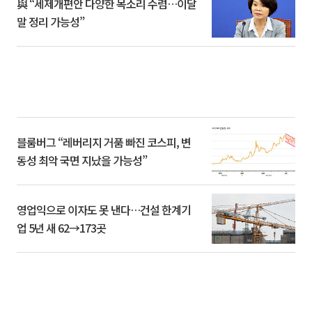
與 “세제개편안 다양한 목소리 수렴…이달
말 정리 가능성”
블룸버그 “레버리지 거품 빠진 코스피, 변
동성 최악 국면 지났을 가능성”
영업익으로 이자도 못 낸다…건설 한계기
업 5년 새 62→173곳