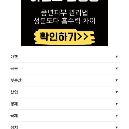
마켓
금융
부동산
산업
경제
국제
정치