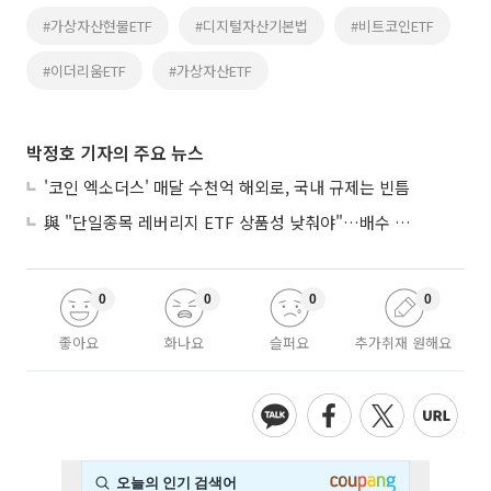
#가상자산현물ETF
#디지털자산기본법
#비트코인ETF
#이더리움ETF
#가상자산ETF
박정호 기자의 주요 뉴스
'코인 엑소더스' 매달 수천억 해외로, 국내 규제는 빈틈
與 "단일종목 레버리지 ETF 상품성 낮춰야"…배수 조정안도 거론
0
0
0
0
좋아요
화나요
슬퍼요
추가취재 원해요