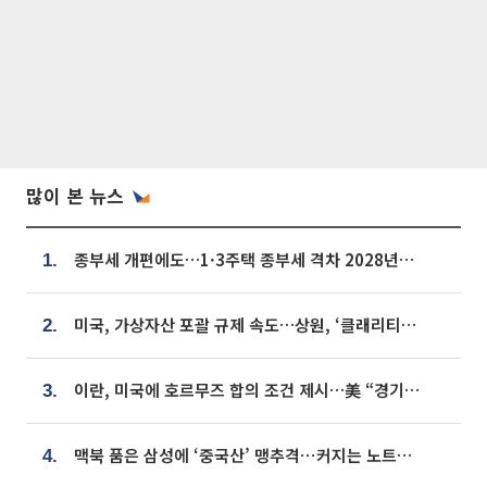
많이 본 뉴스
종부세 개편에도…1·3주택 종부세 격차 2028년부터 확대
1.
미국, 가상자산 포괄 규제 속도…상원, ‘클래리티법’ 9월 절차투표 추진
2.
이란, 미국에 호르무즈 합의 조건 제시…美 “경기 아직 안 끝나” [종합]
3.
맥북 품은 삼성에 ‘중국산’ 맹추격⋯커지는 노트북 OLED 시장
4.