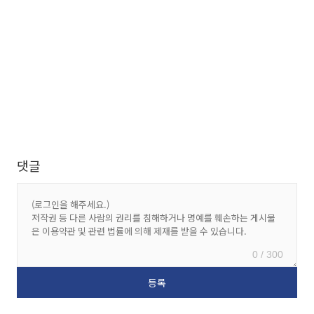
댓글
0 / 300