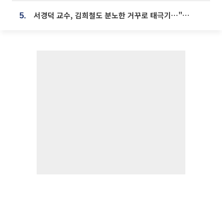
서경덕 교수, 김희철도 분노한 거꾸로 태극기⋯"엉터리는 아냐, 아쉬울 뿐"
5.