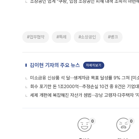
소상공인 업계 "쿠팡, 입점 소상공인 피해 대책 조속히 마련
#업무협약
#특례
#소상공인
#뱅크
김이현 기자의 주요 뉴스
자세히보기
미소금융 신상품 석 달⋯생계자금 목표 달성률 9% 그쳐 [미
회수 포기한 돈 1조2000억⋯추정손실 10건 중 8건은 기업
세제 개편에 복잡해진 자산가 셈법⋯강남 고령자·다주택자 ‘
0
0