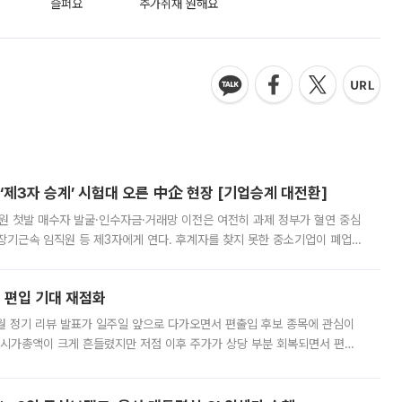
슬퍼요
추가취재 원해요
제3자 승계’ 시험대 오른 中企 현장 [기업승계 대전환]
지원 첫발 매수자 발굴·인수자금·거래망 이전은 여전히 과제 정부가 혈연 중심
장기근속 임직원 등 제3자에게 연다. 후계자를 찾지 못한 중소기업이 폐업
해 기술과 일자리를 남기도록 하겠다는 취지다. 다만 세금 감면만으로 거래를
에 편입 기대 재점화
월 정기 리뷰 발표가 일주일 앞으로 다가오면서 편출입 후보 종목에 관심이
 시가총액이 크게 흔들렸지만 저점 이후 주가가 상당 부분 회복되면서 편입
다시 부각되고 있다. 7일 금융투자업계에 따르면 MSCI는 한국시간으로 오는