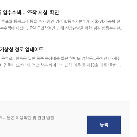
 압수수색… ‘조작 지침’ 확인
와 투표율 통계조작 등을 수사 중인 검경 합동수사본부가 서울·경기·충북 선
 압수수색에 나섰다. 7일 국민참정권 침해 진상규명을 위한 검경 합동수사본
추가 증거 확보를 위해 중앙선관위, 서울시·경기도·충청북도 선관위, 김포시
본기상청 경로 업데이트
국 동부로…찬홈은 일본 동쪽 북상태풍 돌핀 한반도 영향은…동해안 비·제주
디? 돌핀 오키나와 접근·찬홈 웨이크섬 근해 이동 중 제13호 태풍 ‘돌핀’이
 아마미 지방에 접근하고 있다. 돌핀은 오키나와 부근을 지난 뒤 동중국해