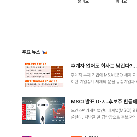
좋아요
화나요
주요 뉴스
후계자 없어도 회사는 남긴다?…‘
후계자 부재 기업에 M&A·EBO 세제 
이던 기업승계 세제의 문을 동종기업과 
대신 M&A나 임직원 인수(EBO)를 통
늘
MSCI 발표 D-7…후보주 반등
모건스탠리캐피털인터내셔널(MSCI) 8
쏠린다. 지난달 말 급락장으로 후보군의
가능성과 지수 추종 자금 유입 기대가 