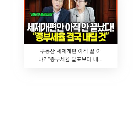
부동산 세제개편 아직 끝 아
냐? "종부세율 발표보다 내릴
것" 장기거주·양도세 전망 I 집
땅지성 I 김인만, 진미윤