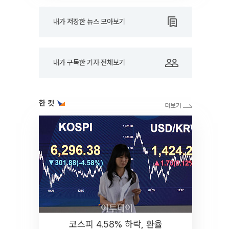
내가 저장한 뉴스 모아보기
내가 구독한 기자 전체보기
한 컷
코스피 4.58% 하락, 환율