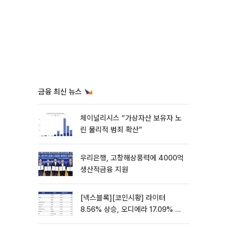
금융 최신 뉴스
체이널리시스 “가상자산 보유자 노
린 물리적 범죄 확산”
우리은행, 고창해상풍력에 4000억
생산적금융 지원
[넥스블록][코인시황] 라이터
8.56% 상승, 오디에라 17.09% 하
락