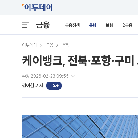
금융
금융정책
은행
보험
2금융
이투데이
금융
은행
케이뱅크, 전북·포항·구미
수정 2026-02-23 09:55
김이현 기자
구독