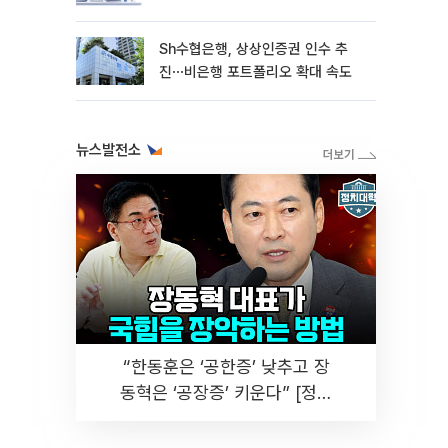
Sh수협은행, 상상인증권 인수 추
진⋯비은행 포트폴리오 확대 속도
뉴스발전소
“한동훈은 ‘공한증’ 낮추고 장
동혁은 ‘공장증’ 키운다” [정치
대학]