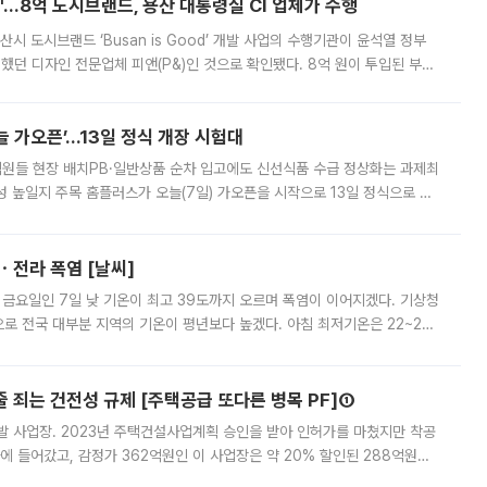
od'…8억 도시브랜드, 용산 대통령실 CI 업체가 수행
시 도시브랜드 ‘Busan is Good’ 개발 사업의 수행기관이 윤석열 정부
여했던 디자인 전문업체 피앤(P&)인 것으로 확인됐다. 8억 원이 투입된 부산
 부족과 디자인 정체성 논란에 휩싸였던 만큼, 사업 선정 과정과 결과물에
 가오픈’...13일 정식 개장 시험대
.직원들 현장 배치PB·일반상품 순차 입고에도 신선식품 수급 정상화는 과제최
 높일지 주목 홈플러스가 오늘(7일) 가오픈을 시작으로 13일 정식으로 재
직원들이 현장 배치되고, PB 상품과 함께 일반 상품 납품도 순차적으로 진행
ㆍ전라 폭염 [날씨]
 금요일인 7일 낮 기온이 최고 39도까지 오르며 폭염이 이어지겠다. 기상청
로 전국 대부분 지역의 기온이 평년보다 높겠다. 아침 최저기온은 22~27
 대부분 지역에 폭염특보가 발효된 가운데 최고체감온도는 35도 안팎까지 올라
줄 죄는 건전성 규제 [주택공급 또다른 병목 PF]①
발 사업장. 2023년 주택건설사업계획 승인을 받아 인허가를 마쳤지만 착공
에 들어갔고, 감정가 362억원인 이 사업장은 약 20% 할인된 288억원에
 현재는 4차 공매를 위한 조건 협의가 진행 중이다. 수도권의 주요 주거 배