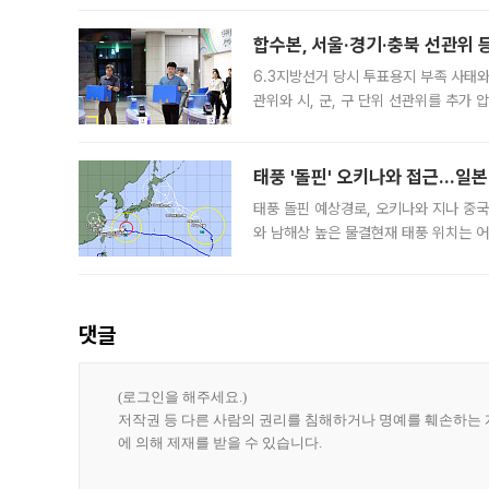
후
합수본, 서울·경기·충북 선관위 등
6.3지방선거 당시 투표용지 부족 사태
관위와 시, 군, 구 단위 선관위를 추가
부(김태훈 서울중앙지검 3차장검사)는 
태풍 '돌핀' 오키나와 접근…일
태풍 돌핀 예상경로, 오키나와 지나 중
와 남해상 높은 물결현재 태풍 위치는 어
강한 세력을 유지한 채 일본 오키나와와
댓글