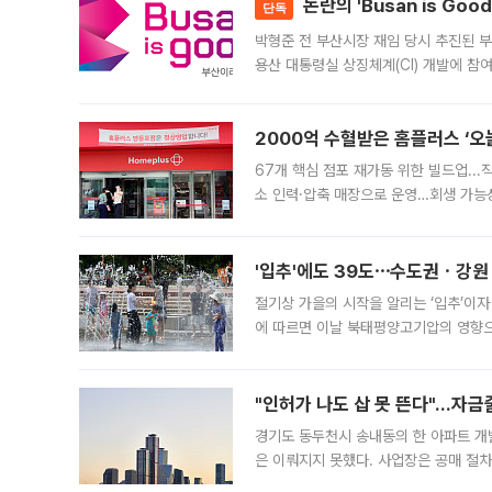
논란의 'Busan is Go
단독
박형준 전 부산시장 재임 당시 추진된 부산
용산 대통령실 상징체계(CI) 개발에 참
도시브랜드 사업이 공개 이후 시민 공감
2000억 수혈받은 홈플러스 ‘오늘
67개 핵심 점포 재가동 위한 빌드업..
소 인력·압축 매장으로 운영…회생 가능성
영업을 시작한다. 핵심 점포 67개에는 
'입추'에도 39도⋯수도권ㆍ강원
절기상 가을의 시작을 알리는 ‘입추’이자
에 따르면 이날 북태평양고기압의 영향으
도, 낮 최고기온은 31~39도로, 전국
"인허가 나도 삽 못 뜬다"…자금
경기도 동두천시 송내동의 한 아파트 개
은 이뤄지지 못했다. 사업장은 공매 절차
3차 공매까지 진행됐으나 모두 유찰됐다.