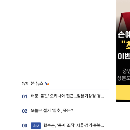
많이 본 뉴스
태풍 '돌핀' 오키나와 접근…일본기상청 경로 업데이트
01
오늘은 절기 '입추', 뜻은?
02
합수본, '통계 조작' 서울·경기·충북 선관위 등 추가 압수수색
03
속보