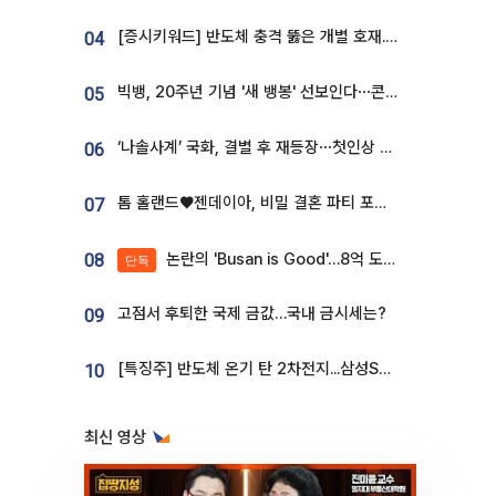
[증시키워드] 반도체 충격 뚫은 개별 호재...포스코퓨처엠·에코프로·한화솔루션 '눈길'
04
빅뱅, 20주년 기념 '새 뱅봉' 선보인다⋯콘서트 앞두고 팝업 개최
05
‘나솔사계’ 국화, 결별 후 재등장⋯첫인상 투표 휩쓸고 ‘인기녀’ 등극
06
톰 홀랜드♥젠데이아, 비밀 결혼 파티 포착⋯호텔 대관비만 9억
07
논란의 'Busan is Good'…8억 도시브랜드, 용산 대통령실 CI 업체가 수행
08
단독
고점서 후퇴한 국제 금값…국내 금시세는?
09
[특징주] 반도체 온기 탄 2차전지...삼성SDI, 장 초반 7% 넘게 껑충
10
최신 영상