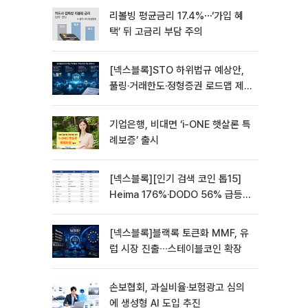
리볼빙 평균금리 17.4%⋯‘가입 혜
택’ 뒤 고금리 부담 주의
[넥스블록]STO 하위법규 예상안,
풀링·거래한도·정형증권 로드맵 제
시
기업은행, 비대면 ‘i-ONE 햇살론 특
례보증’ 출시
[넥스블록][인기 검색 코인 톱15]
Heima 176%·DODO 56% 급등…
대형주 속 고변동 알트 부각
[넥스블록]블랙록 토큰화 MMF, 유
럽 시장 진출∙∙∙스테이블코인 확장
손보협회, 과실비율·보험광고 심의
에 생성형 AI 도입 추진