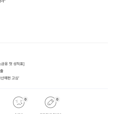
해야"
소금융 첫 성적표]
대출
자산재편 고심’
0
0