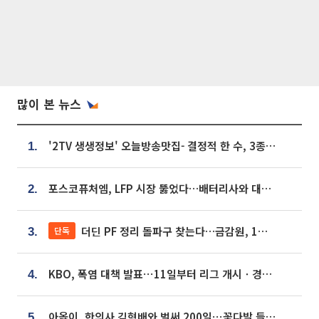
많이 본 뉴스
'2TV 생생정보' 오늘방송맛집- 결정적 한 수, 3종 메밀면! 메밀 소바 맛집 '의○○○○'
1.
포스코퓨처엠, LFP 시장 뚫었다…배터리사와 대규모 장기 공급 합의
2.
더딘 PF 정리 돌파구 찾는다…금감원, 1년 반 만에 매각설명회 재개
단독
3.
KBO, 폭염 대책 발표⋯11일부터 리그 개시ㆍ경기 오후 7시 시작
4.
아옳이, 한의사 김형배와 벌써 200일⋯꽃다발 들고 "프러포즈 아냐"
5.