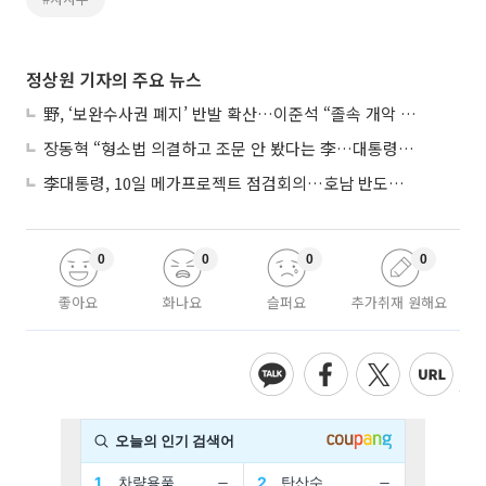
정상원 기자의 주요 뉴스
野, ‘보완수사권 폐지’ 반발 확산…이준석 “졸속 개악 입법”
장동혁 “형소법 의결하고 조문 안 봤다는 李…대통령 맞나”
李대통령, 10일 메가프로젝트 점검회의…호남 반도체 속도전
0
0
0
0
좋아요
화나요
슬퍼요
추가취재 원해요