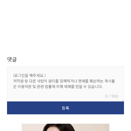
댓글
0 / 300