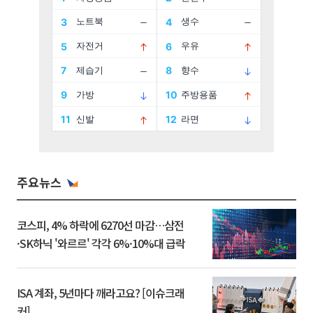
주요뉴스
코스피, 4% 하락에 6270선 마감…삼전
·SK하닉 '와르르' 각각 6%·10%대 급락
ISA 계좌, 5년마다 깨라고요? [이슈크래
커]