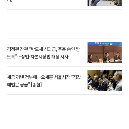
김정관 장관 “반도체 성과급, 주총 승인 받
도록”…상법·자본시장법 개정 시사
세금 꺼낸 정부에…오세훈 서울시장 “집값
해법은 공급” [종합]