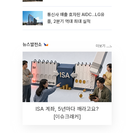
통신사 매출 효자된 AIDC…LG유
플, 2분기 역대 최대 실적
뉴스발전소
ISA 계좌, 5년마다 깨라고요?
[이슈크래커]