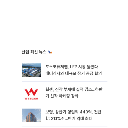
산업 최신 뉴스
포스코퓨처엠, LFP 시장 뚫었다…
배터리사와 대규모 장기 공급 합의
웹젠, 신작 부재에 실적 감소…하반
기 신작 마케팅 강화
보령, 상반기 영업익 440억, 전년
比 21.1%↑…반기 역대 최대