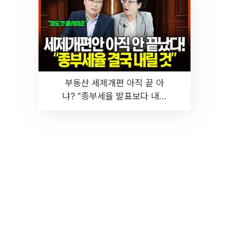
부동산 세제개편 아직 끝 아
냐? "종부세율 발표보다 내릴
것" 장기거주·양도세 전망 I 집
땅지성 I 김인만, 진미윤