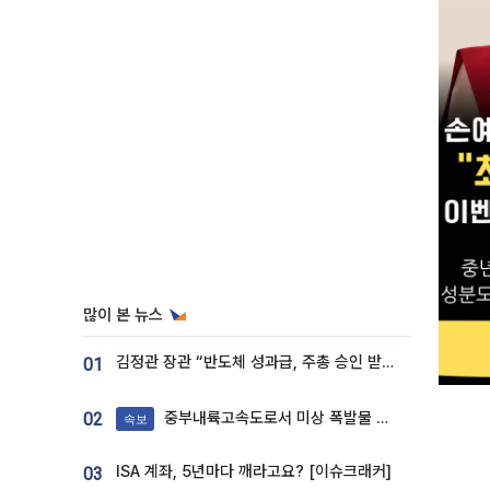
많이 본 뉴스
김정관 장관 “반도체 성과급, 주총 승인 받도록”…상법·자본시장법 개정 시사
01
중부내륙고속도로서 미상 폭발물 발견
02
속보
ISA 계좌, 5년마다 깨라고요? [이슈크래커]
03