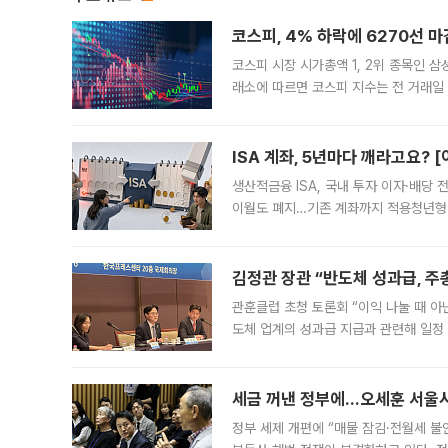
코스피, 4% 하락에 6270선 마
코스피 시장 시가총액 1, 2위 종목인 
래소에 따르면 코스피 지수는 전 거래일 대
1.81% 내린 6478.75에 출발한 코
다. 이날 오전
ISA 계좌, 5년마다 깨라고요? 
생산적금융 ISA, 국내 투자 이자·배당
이월도 폐지…기존 계좌까지 적용청년형 
는 5년마다 계좌를 해지하라는 건가요?”
편을
김정관 장관 “반도체 성과급, 
관훈클럽 초청 토론회 “이익 나눌 때 아
도체 업계의 성과급 지급과 관련해 일정
최근 상법·자본시장법 개정으로 기업 지
세금 꺼낸 정부에…오세훈 서울시장
정부 세제 개편에 “매물 잠김·전월세 불