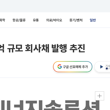
화학
항공/물류
유통
의료/바이오
중기/벤처
일반
억 규모 회사채 발행 추진
기사
구글 선호매체 추가