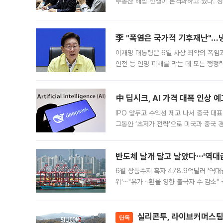
부동산 해법 전쟁이 본격화하고 있다. 
드를 꺼내자 서울시는 전·월세 부담만 
李 "폭염은 국가적 기후재난"…냉
이재명 대통령은 6일 사상 최악의 폭염
안전 등 인명 피해를 막는 데 모든 행
인프라 확충 계획을 내년도 예산안에 반
中 딥시크, AI 가격 대폭 인상 
IPO 앞두고 수익성 제고 나서 중국 대표
그동안 ‘초저가 전략’으로 미국과 중국
가된다. 블룸버그통신에 따르면 딥시크는
반도체 날개 달고 날았다⋯'역대급
6월 상품수지 흑자 478.9억달러 '역대
위'⋯"유가ㆍ환율 영향 출국자 수 감소" 
급 수출 호조가 매달 이어지면서 6월 
대 기
실리콘투, 라이브커머스팀 
단독