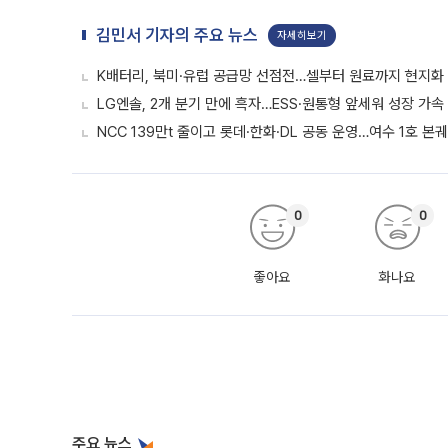
김민서 기자의 주요 뉴스
자세히보기
K배터리, 북미·유럽 공급망 선점전…셀부터 원료까지 현지화
LG엔솔, 2개 분기 만에 흑자…ESS·원통형 앞세워 성장 가속 
NCC 139만t 줄이고 롯데·한화·DL 공동 운영…여수 1호 본
0
0
좋아요
화나요
주요 뉴스