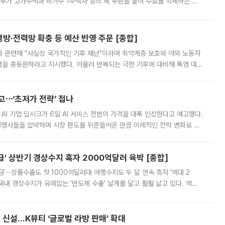
정부가 고가주택과 비거주 1주택자 등의 세 부담을 높여 수요를 억제하는 카
키울 것이라며 세금이 아닌 공급이 근본적인 처방이라고 전면 반박했다.
방·전력망 확충 등 예산 반영 주문 [종합]
과 관련해 "사실상 국가적인 기후 재난"이라며 취약계층 보호와 야외 노동자
정력을 총동원하라고 지시했다. 아울러 반복되는 극한 기후에 대비해 폭염 대응
영하는 방안도 검토하라고 주문했다. 이 대통령은 이날 폭염·가뭄 대
예고⋯‘초저가 전략’ 접나
 AI 기업 딥시크가 6일 AI 서비스 전반의 가격을 대폭 인상한다고 예고했다.
 경쟁사들을 압박하며 시장 판도를 뒤흔들어온 만큼 이례적인 전략 변화로 평
 이날 공지를 통해 구체적인 인상 폭은 공개하지 않았지만 상당한 수
' 상반기 경상수지 흑자 2000억달러 육박 [종합]
급'⋯상품수출도 첫 1000억달러대 여행수지도 두 달 연속 흑자 '역대 2
국내 경상수지가 유례없는 '반도체 수출' 날개를 달고 훨훨 날고 있다. 역대
경상수지 뿐 아니라 상반기 경상수지 흑자도 2000억달러에 근접하며 사상 최
신설…K뷰티 ‘글로벌 라방 판매’ 확대