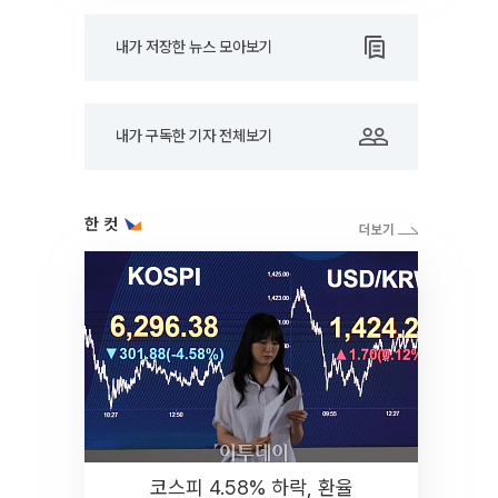
내가 저장한 뉴스 모아보기
내가 구독한 기자 전체보기
한 컷
코스피 4.58% 하락, 환율