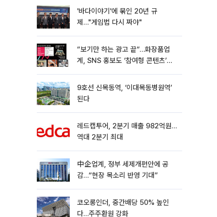
'바다이야기'에 묶인 20년 규
제…"게임법 다시 짜야"
“보기만 하는 광고 끝“…화장품업
계, SNS 홍보도 ‘참여형 콘텐츠’로
변모[K뷰티 라방戰]
9호선 신목동역, ‘이대목동병원역’
된다
레드캡투어, 2분기 매출 982억원…
역대 2분기 최대
中企업계, 정부 세제개편안에 공
감…“현장 목소리 반영 기대”
코오롱인더, 중간배당 50% 높인
다…주주환원 강화