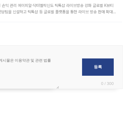
터 손익 관리 에이피알·닥터멜락신도 틱톡샵 라이브방송 강화 글로벌 K뷰티
담팀을 신설하고 틱톡샵 등 글로벌 플랫폼을 통한 라이브 방송 판매 확대에
급하는 데서 한발 더 나아가 방송 기획과 상품 구성, 출연자 섭외, 손익
0 / 300