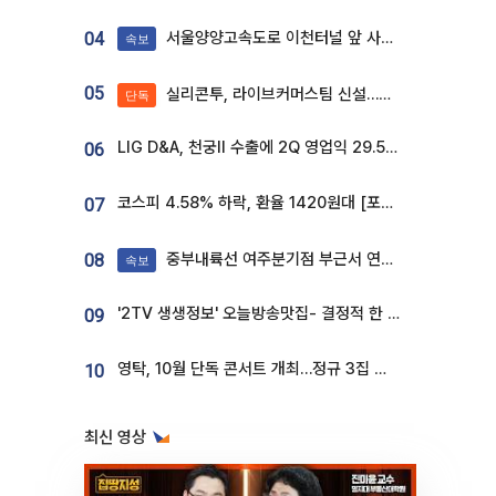
서울양양고속도로 이천터널 앞 사고 발생
04
속보
05
실리콘투, 라이브커머스팀 신설…K뷰티 ‘글로벌 판매망’ 확대[K뷰티 라방戰]
단독
LIG D&A, 천궁Ⅱ 수출에 2Q 영업익 29.5%↑…수주잔고 24.6조 [종합]
06
코스피 4.58% 하락, 환율 1420원대 [포토]
07
중부내륙선 여주분기점 부근서 연이은 추돌사고 발생
08
속보
'2TV 생생정보' 오늘방송맛집- 결정적 한 수, 3종 메밀면! 메밀 소바 맛집 '의○○○○'
09
영탁, 10월 단독 콘서트 개최…정규 3집 신곡 첫선
10
최신 영상