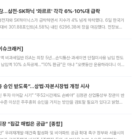
감…삼전·SK하닉 '와르르' 각각 6%·10%대 급락
삼성전자와 SK하이닉스가 급락하면서 지수가 4% 넘게 하락했다. 6일 한국거
비 301.88포인트(4.58%) 내린 6296.38에 장을 마감했다. 전장보다
스피는 장중 한때 6550.94까지 오르기도 했으나 6238.32까지 밀리기도 했
[이슈크래커]
 전액 비과세일반 ISA는 최장 5년…손익통산·과세이연 단절미사용 납입 한도
납입액 10% 소득공제…“10% 환급”은 아냐 “오랫동안 운용하라더니 이제
 ‘만능 절세 통장’으로 불리는 개인종합자산관리계좌(ISA)가 두 갈래로 개
주총 승인 받도록”…상법·자본시장법 개정 시사
닌 투자 이어갈 시기” “주52시간제도 손봐야” 김정관 산업통상부 장관이 반
 수준 이상은 주주총회 승인을 거치는 방안을 검토할 필요가 있다고 밝혔다.
배구조와 주주권 강화 논의가 이어지는 가운데, 핵심 연구인력에 대한
 “집값 해법은 공급” [종합]
안” 우려재개발·재건축 활성화 및 비아파트 공급 확대 촉구 정부와 서울시의