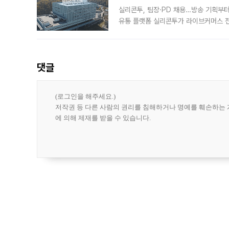
실리콘투, 팀장·PD 채용…방송 기획부
유통 플랫폼 실리콘투가 라이브커머스 전
나섰다. 국내 화장품을 해외 유통망에 공
댓글