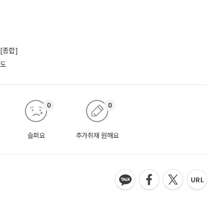
[종합]
궤도
0
0
슬퍼요
추가취재 원해요