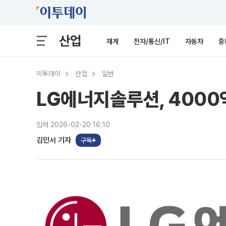
산업
재계
전자/통신/IT
자동차
중
이투데이
산업
일반
LG에너지솔루션, 4000
입력 2026-02-20 16:10
김민서 기자
구독