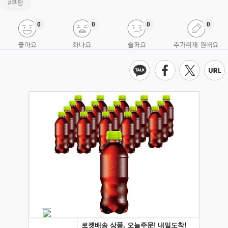
#쿠팡
0
0
0
0
좋아요
화나요
슬퍼요
추가취재 원해요