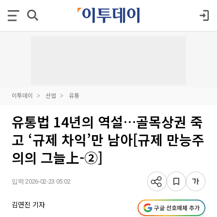
이투데이
산업
유통
유통법 14년의 역설…골목상권 죽
고 ‘규제 차익’만 남아[규제 만능주
의의 그늘上-②]
입력 2026-02-23 05:02
김연진 기자
구글 선호매체 추가