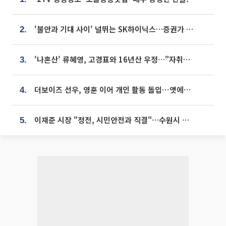
'불안과 기대 사이' 널뛰는 SK하이닉스…증권가 "HBM4·LTA 기반 펀터멘털 견고"
2.
'나혼산' 류혜영, 고경표와 16년산 우정…"자취방서 부모님과 마주쳐"
3.
더보이즈 선우, 영훈 이어 개인 활동 돌입⋯앳에어리어와 전속계약
4.
이재준 시장 "정전, 시민안전과 직결"…수원시 비상대응체계 가동
5.