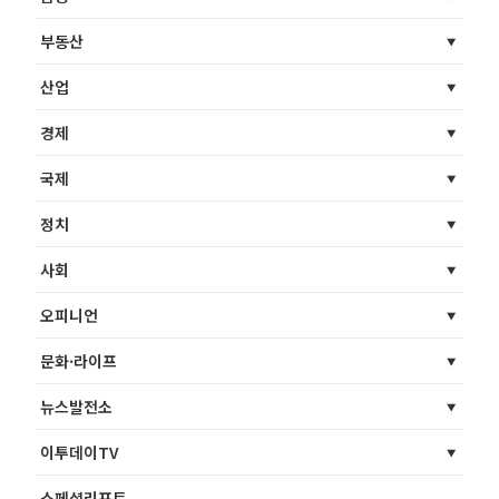
부동산
산업
경제
국제
정치
사회
오피니언
문화·라이프
뉴스발전소
이투데이TV
스페셜리포트