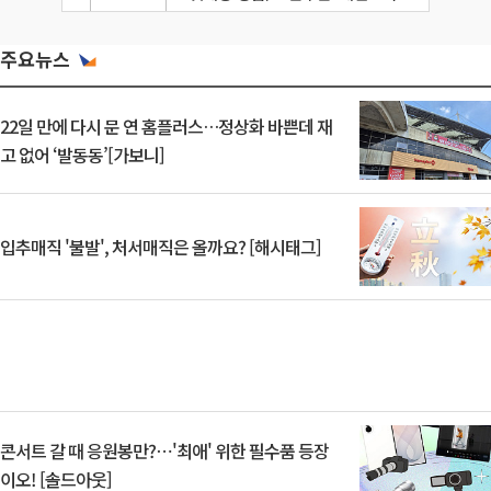
주요뉴스
22일 만에 다시 문 연 홈플러스…정상화 바쁜데 재
고 없어 ‘발동동’[가보니]
입추매직 '불발', 처서매직은 올까요? [해시태그]
콘서트 갈 때 응원봉만?⋯'최애' 위한 필수품 등장
이오! [솔드아웃]