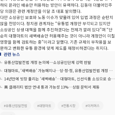
하되 온라인 배송만 허용하는 방안이 유력하다. 김동아 더불어민주
당 의원은 관련 개정안을 이달 초 대표 발의했다.
다만 소상공인 보호와 노동 이슈가 맞물려 있어 입법 과정은 순탄치
않을 전망이다. 정치권 관계자는 “유통법 개정만 부각되고 있지만
소상공인 상생 대책을 함께 추진하겠다는 전제가 깔려 있다”며 “단
순히 대형마트의 새벽배송만 허용해주는 것이 아니라 개정안이 미칠
영향을 함께 검토하는 중”이라고 말했다. 기존 규제의 부작용을 보
완하고 변화한 유통 환경에 맞게 제도를 재정비하겠다는 취지다.
관련 뉴스
유통산업발전법 개정 논의에⋯소상공인단체 강력 반발
대형마트, ‘새벽배송’ 가능해지나…당·정·청, 유통산업발전법 개정 논의
14년만에 빗장 풀리는 ‘새벽배송’…대형마트, 신선식품 소싱으로 승부수
美 클래리티 법안 연내 통과 가능성 13%…상원 문턱서 제동
#유통산업발전법
#대형마트
#전통시장
#이커머스