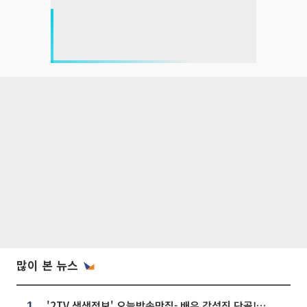
많이 본 뉴스
'2TV 생생정보' 오늘방송맛집- 배우 강성진 단골! 쌀국수ㆍ푸팟퐁 커리 맛집 '블○○○'
1.