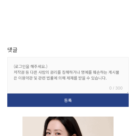
댓글
0 / 300