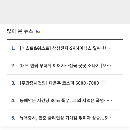
많이 본 뉴스
[베스트&워스트] 삼성전자·SK하이닉스 밀린 한 주…상상인증권은 85% 급등
1.
35도 안팎 무더위 이어져…전국 곳곳 소나기 [오늘 날씨]
2.
[주간증시전망] 다음주 코스피 6000~7000⋯“外人 수급은 정책이 변수”
3.
동해안은 시간당 80㎜ 폭우, 그 외 지역은 폭염…‘극과 극 날씨’
4.
뉴욕증시, 연준 금리인상 기대감 꺾이자 상승...S&P500 사상 최고치 [종합]
5.