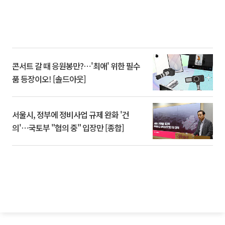
콘서트 갈 때 응원봉만?⋯'최애' 위한 필수
품 등장이오! [솔드아웃]
서울시, 정부에 정비사업 규제 완화 '건
의'⋯국토부 "협의 중" 입장만 [종합]