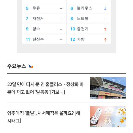
주요뉴스
22일 만에 다시 문 연 홈플러스…정상화 바
쁜데 재고 없어 ‘발동동’[가보니]
입추매직 '불발', 처서매직은 올까요? [해
시태그]