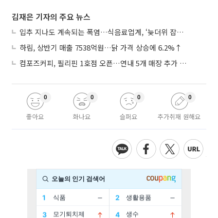
김재은 기자의 주요 뉴스
입추 지나도 계속되는 폭염…식음료업계, ‘늦더위 잡기’ 전력 투구
하림, 상반기 매출 7538억원…닭 가격 상승에 6.2%↑
컴포즈커피, 필리핀 1호점 오픈…연내 5개 매장 추가 출점
0
0
0
0
좋아요
화나요
슬퍼요
추가취재 원해요