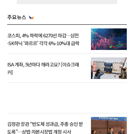
주요뉴스
코스피, 4% 하락에 6270선 마감…삼전
·SK하닉 '와르르' 각각 6%·10%대 급락
ISA 계좌, 5년마다 깨라고요? [이슈크래
커]
김정관 장관 “반도체 성과급, 주총 승인 받
도록”…상법·자본시장법 개정 시사