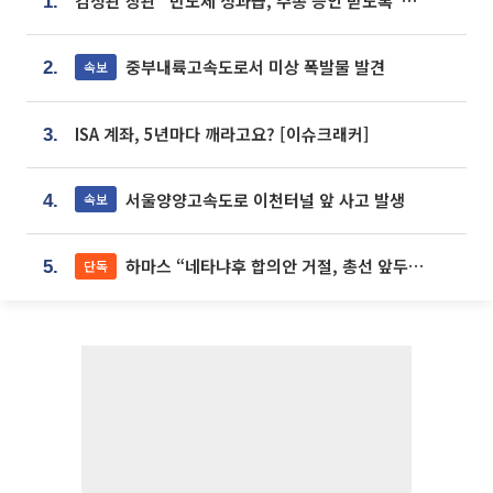
김정관 장관 “반도체 성과급, 주총 승인 받도록”…상법·자본시장법 개정 시사
1.
중부내륙고속도로서 미상 폭발물 발견
속보
2.
ISA 계좌, 5년마다 깨라고요? [이슈크래커]
3.
서울양양고속도로 이천터널 앞 사고 발생
속보
4.
하마스 “네타냐후 합의안 거절, 총선 앞두고 시간 끌기”
단독
5.