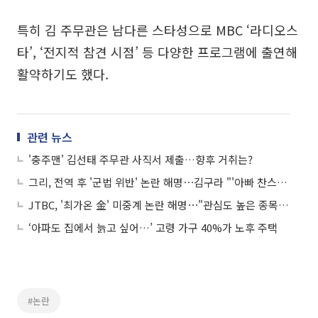
특히 김 주무관은 남다른 스타성으로 MBC ‘라디오스
타’, ‘전지적 참견 시점’ 등 다양한 프로그램에 출연해
활약하기도 했다.
관련 뉴스
'충주맨' 김선태 주무관 사직서 제출…향후 거취는?
그리, 전역 후 '군법 위반' 논란 해명⋯김구라 "'아빠 찬스' 없었다"
JTBC, '최가온 金' 미중계 논란 해명⋯"관심도 높은 종목, 시청자 선택권 고려"
‘아파도 집에서 늙고 싶어…’ 고령 가구 40%가 노후 주택
#논란