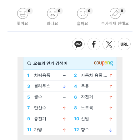
0
0
0
0
좋아요
화나요
슬퍼요
추가취재 원해요