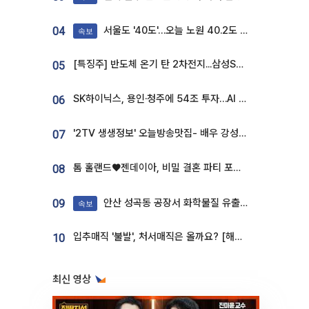
서울도 '40도'…오늘 노원 40.2도 기록
04
속보
[특징주] 반도체 온기 탄 2차전지...삼성SDI, 장 초반 7% 넘게 껑충
05
SK하이닉스, 용인·청주에 54조 투자…AI 메모리 생산기지 키운다
06
'2TV 생생정보' 오늘방송맛집- 배우 강성진 단골! 쌀국수ㆍ푸팟퐁 커리 맛집 '블○○○'
07
톰 홀랜드♥젠데이아, 비밀 결혼 파티 포착⋯호텔 대관비만 9억
08
안산 성곡동 공장서 화학물질 유출 사고 발생
09
속보
입추매직 '불발', 처서매직은 올까요? [해시태그]
10
최신 영상