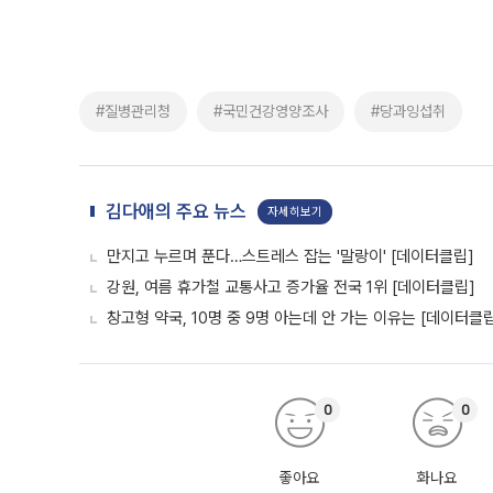
#질병관리청
#국민건강영양조사
#당과잉섭취
김다애의 주요 뉴스
자세히보기
만지고 누르며 푼다…스트레스 잡는 '말랑이' [데이터클립]
강원, 여름 휴가철 교통사고 증가율 전국 1위 [데이터클립]
창고형 약국, 10명 중 9명 아는데 안 가는 이유는 [데이터클
0
0
좋아요
화나요