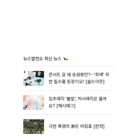
뉴스발전소 최신 뉴스
콘서트 갈 때 응원봉만?⋯'최애' 위
한 필수품 등장이오! [솔드아웃]
입추매직 '불발', 처서매직은 올까
요? [해시태그]
극한 폭염의 붉은 마침표 [한컷]