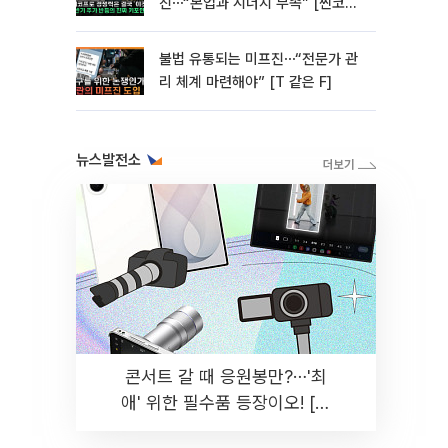
진⋯“본업과 시너지 부족” [찐코노
미]
불법 유통되는 미프진⋯“전문가 관
리 체계 마련해야” [T 같은 F]
뉴스발전소
콘서트 갈 때 응원봉만?⋯'최
애' 위한 필수품 등장이오! [솔
드아웃]