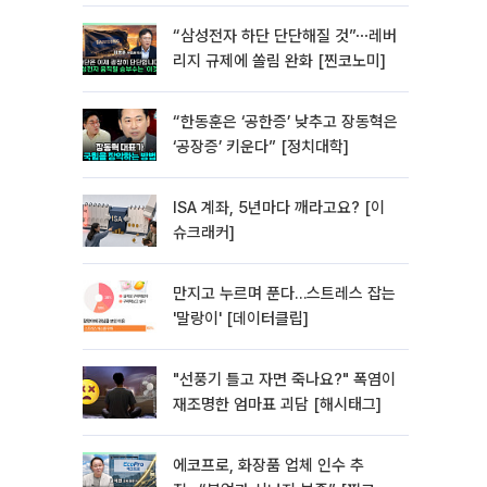
“삼성전자 하단 단단해질 것”⋯레버
리지 규제에 쏠림 완화 [찐코노미]
“한동훈은 ‘공한증’ 낮추고 장동혁은
‘공장증’ 키운다” [정치대학]
ISA 계좌, 5년마다 깨라고요? [이
슈크래커]
만지고 누르며 푼다…스트레스 잡는
'말랑이' [데이터클립]
"선풍기 틀고 자면 죽나요?" 폭염이
재조명한 엄마표 괴담 [해시태그]
에코프로, 화장품 업체 인수 추