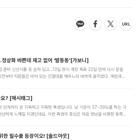
…정상화 바쁜데 재고 없어 ‘발동동’[가보니]
준비 신선식품 등 순차 입고…13일 정식 개장 목표 22일 만에 다시 문을
오전부터 직원들은 비어 있는 진열대를 채우느라 바쁘게 움직였다. 계란과
리를 잡기 시작했지만, 매장 곳곳엔 여전히 텅 빈 매대가 먼저 눈에 들어왔
까요? [해시태그]
’의 단계까지 온 지독하고 지독한 폭염입니다. 낮 기온이 37~39도를 찍는 극
 선선하게 느껴질 지경인데요. 이번 폭염의 중심은 처음 영남을 비롯한 동쪽
 북서풍이 산맥을 넘어 영남 쪽으로 내려오면서 뜨겁고 건조해졌는데요.
 위한 필수품 등장이오! [솔드아웃]