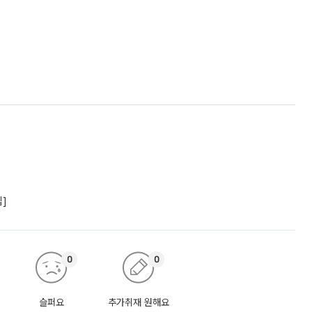
립]
0
0
슬퍼요
추가취재 원해요