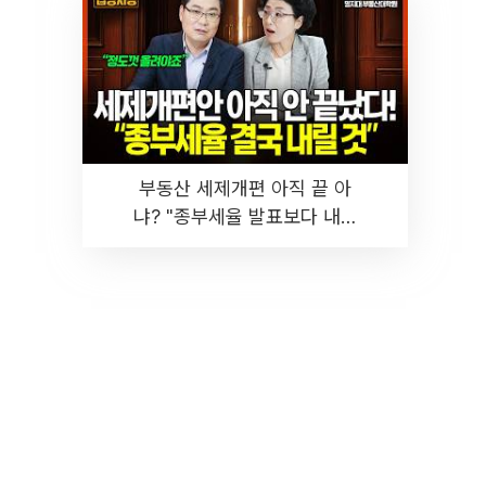
부동산 세제개편 아직 끝 아
냐? "종부세율 발표보다 내릴
것" 장기거주·양도세 전망 I 집
땅지성 I 김인만, 진미윤