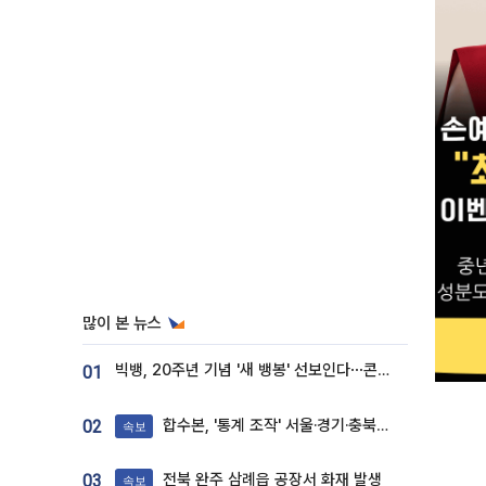
많이 본 뉴스
빅뱅, 20주년 기념 '새 뱅봉' 선보인다⋯콘서트 앞두고 팝업 개최
01
합수본, '통계 조작' 서울·경기·충북 선관위 등 추가 압수수색
02
속보
전북 완주 삼례읍 공장서 화재 발생
03
속보