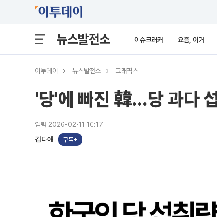
뉴스발전소
이슈크래커
요즘, 이거
이투데이
뉴스발전소
그래픽스
'당'에 빠진 韓…당 과다 
입력 2026-02-11 16:17
김다애
구독