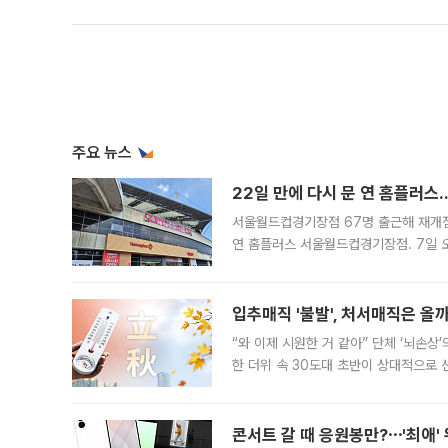
주요 뉴스
22일 만에 다시 문 연 홈플러스
서울월드컵경기장점 67명 출근해 재개점 
연 홈플러스 서울월드컵경기장점. 7일 
우유, 과일 같은 신선식품이 차근차근 자
입추매직 '불발', 처서매직은 올
“와 이제 시원한 거 같아” 단체 ‘뇌손상
한 더위 속 30도대 초반이 상대적으로
지역에 있었습니다. 7월 말에는 서풍과
콘서트 갈 때 응원봉만?⋯'최애'