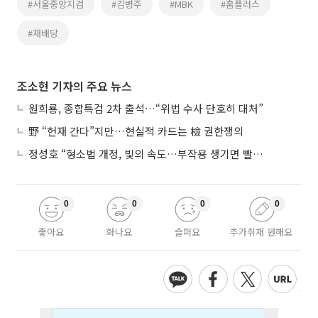
#서울중앙지검
#김병주
#MBK
#홈플러스
#재배당
조소현 기자의 주요 뉴스
원희룡, 종합특검 2차 출석…“위법 수사 단호히 대처”
野 “헌재 간다”지만…현실적 카드는 檢 권한쟁의
정성호 “형소법 개정, 빛의 속도…부작용 생기면 빨리 고쳐야”
0
0
0
0
좋아요
화나요
슬퍼요
추가취재 원해요