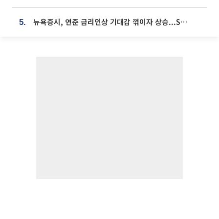
뉴욕증시, 연준 금리인상 기대감 꺾이자 상승...S&P500 사상 최고치 [종합]
5.