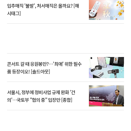
입추매직 '불발', 처서매직은 올까요? [해
시태그]
콘서트 갈 때 응원봉만?⋯'최애' 위한 필수
품 등장이오! [솔드아웃]
서울시, 정부에 정비사업 규제 완화 '건
의'⋯국토부 "협의 중" 입장만 [종합]