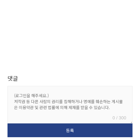
댓글
0 / 300