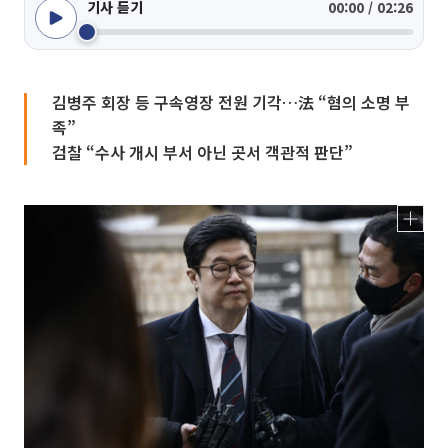
기사 듣기
00:00 / 02:26
김병주 회장 등 구속영장 전원 기각…法 “혐의 소명 부
족”
검찰 “수사 개시 부서 아닌 곳서 객관적 판단”