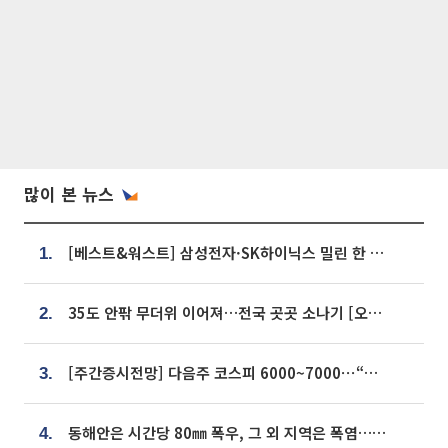
많이 본 뉴스
[베스트&워스트] 삼성전자·SK하이닉스 밀린 한 주…상상인증권은 85% 급등
1.
35도 안팎 무더위 이어져…전국 곳곳 소나기 [오늘 날씨]
2.
[주간증시전망] 다음주 코스피 6000~7000⋯“外人 수급은 정책이 변수”
3.
동해안은 시간당 80㎜ 폭우, 그 외 지역은 폭염…‘극과 극 날씨’
4.