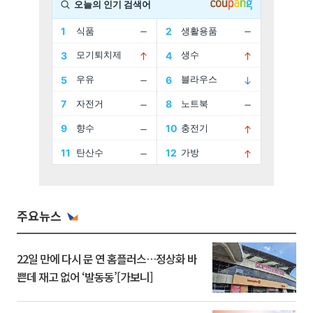
주요뉴스
22일 만에 다시 문 연 홈플러스…정상화 바
쁜데 재고 없어 ‘발동동’[가보니]