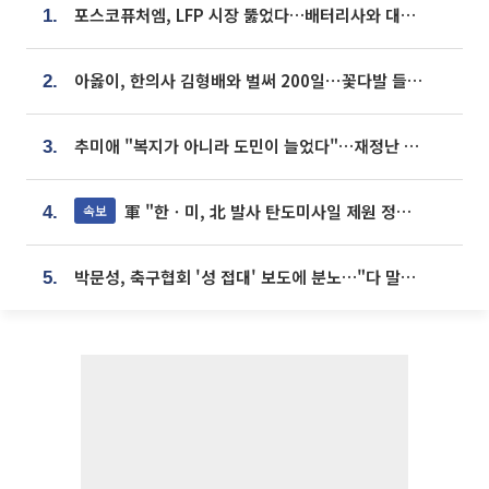
포스코퓨처엠, LFP 시장 뚫었다…배터리사와 대규모 장기 공급 합의
1.
아옳이, 한의사 김형배와 벌써 200일⋯꽃다발 들고 "프러포즈 아냐"
2.
추미애 "복지가 아니라 도민이 늘었다"…재정난 책임론 정면돌파
3.
軍 "한ㆍ미, 北 발사 탄도미사일 제원 정밀분석 중"
속보
4.
박문성, 축구협회 '성 접대' 보도에 분노…"다 말아먹으려고 작정했나"
5.