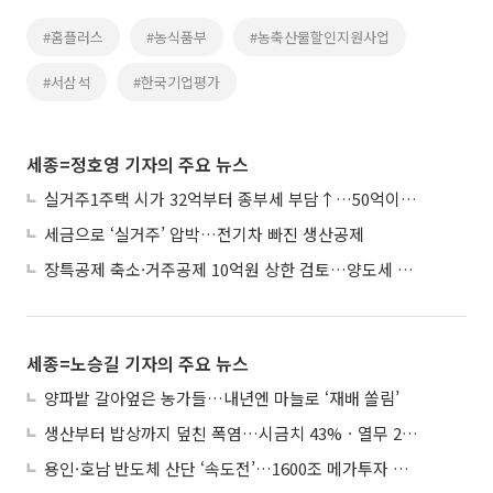
#홈플러스
#농식품부
#농축산물할인지원사업
#서삼석
#한국기업평가
세종=정호영 기자의 주요 뉴스
실거주1주택 시가 32억부터 종부세 부담↑…50억이면 454→979만원
세금으로 ‘실거주’ 압박…전기차 빠진 생산공제
장특공제 축소·거주공제 10억원 상한 검토…양도세 실거주 중심 개편
세종=노승길 기자의 주요 뉴스
양파밭 갈아엎은 농가들…내년엔 마늘로 ‘재배 쏠림’
생산부터 밥상까지 덮친 폭염…시금치 43%ㆍ열무 28% 급등
용인·호남 반도체 산단 ‘속도전’…1600조 메가투자 이행 총력