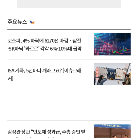
주요뉴스
코스피, 4% 하락에 6270선 마감…삼전
·SK하닉 '와르르' 각각 6%·10%대 급락
ISA 계좌, 5년마다 깨라고요? [이슈크래
커]
김정관 장관 “반도체 성과급, 주총 승인 받