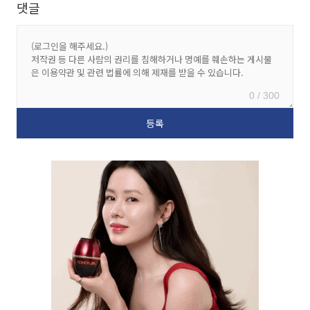
댓글
0 / 300