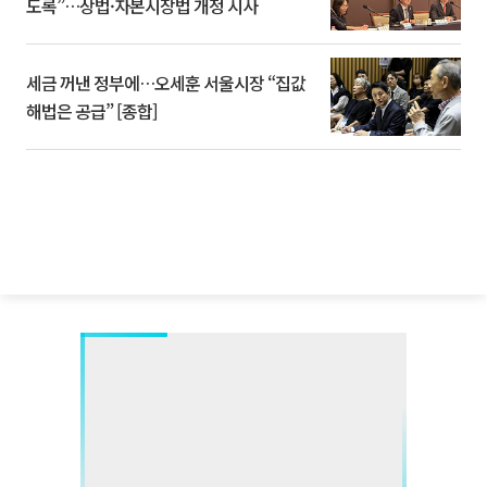
도록”…상법·자본시장법 개정 시사
세금 꺼낸 정부에…오세훈 서울시장 “집값
해법은 공급” [종합]