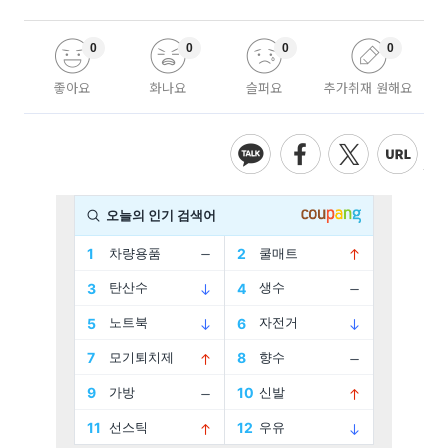
0
0
0
0
좋아요
화나요
슬퍼요
추가취재 원해요