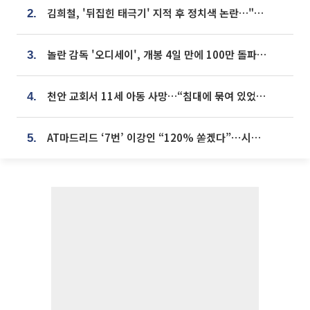
김희철, '뒤집힌 태극기' 지적 후 정치색 논란…"좌우 떠나 우리나라 국기"
2.
놀란 감독 '오디세이', 개봉 4일 만에 100만 돌파⋯'왕사남' 보다 빠르다
3.
천안 교회서 11세 아동 사망…“침대에 묶여 있었다” 진술 확보
4.
AT마드리드 ‘7번’ 이강인 “120% 쏟겠다”⋯시메오네 감독 “필요한 선수”
5.