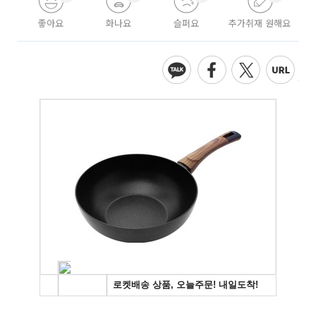
좋아요
화나요
슬퍼요
추가취재 원해요