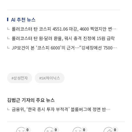
AI 추천 뉴스
롤러코스터 탄 코스피 4551.06 마감, 4600 찍었지만 변동성 확대
롤러코스터 탄 원·달러 환율, 워시 충격 진정에 15원 급락
JP모건이 본 ‘코스피 6000’의 근거⋯“강세장에선 7500까지”
#삼성전자
#SK하이닉스
김범근 기자의 주요 뉴스
금융위, ‘한국 증시 투자 부적격’ 블룸버그에 정면 반박…“근거 불분명”
0
0
0
0