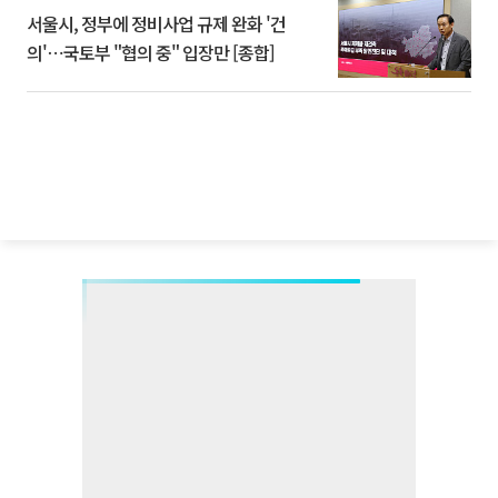
서울시, 정부에 정비사업 규제 완화 '건
의'⋯국토부 "협의 중" 입장만 [종합]