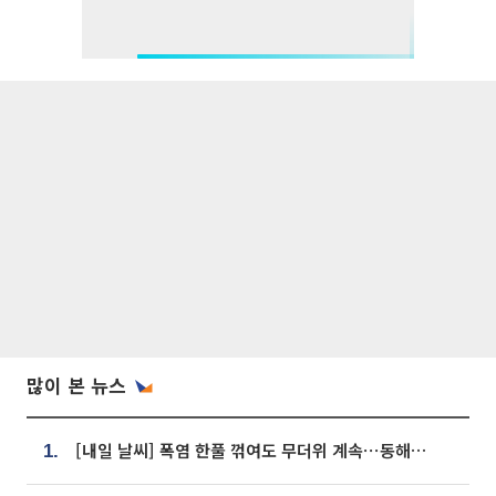
많이 본 뉴스
[내일 날씨] 폭염 한풀 꺾여도 무더위 계속⋯동해안 이틀 연속 비
1.