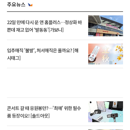
주요뉴스
22일 만에 다시 문 연 홈플러스…정상화 바
쁜데 재고 없어 ‘발동동’[가보니]
입추매직 '불발', 처서매직은 올까요? [해
시태그]
콘서트 갈 때 응원봉만?⋯'최애' 위한 필수
품 등장이오! [솔드아웃]