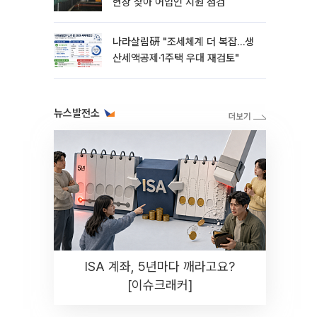
현장 찾아 어업인 지원 점검
나라살림硏 "조세체계 더 복잡…생
산세액공제·1주택 우대 재검토"
뉴스발전소
ISA 계좌, 5년마다 깨라고요?
[이슈크래커]