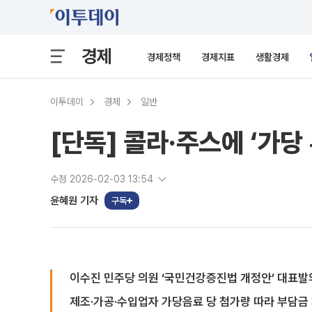
경제
경제정책
경제지표
생활경제
이투데이
경제
일반
[단독] 콜라·주스에 ‘가당
수정 2026-02-03 13:54
윤혜원 기자
구독
이수진 민주당 의원 ‘국민건강증진법 개정안’ 대표발
제조·가공·수입업자 가당음료 당 첨가량 따라 부담금