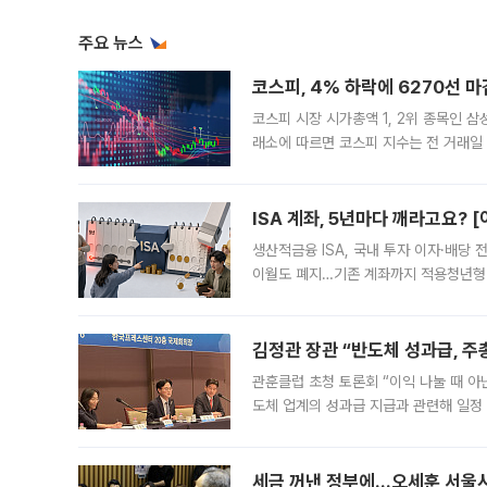
주요 뉴스
코스피, 4% 하락에 6270선 마
코스피 시장 시가총액 1, 2위 종목인 
래소에 따르면 코스피 지수는 전 거래일 대
1.81% 내린 6478.75에 출발한 코
다. 이날 오전
ISA 계좌, 5년마다 깨라고요? 
생산적금융 ISA, 국내 투자 이자·배당
이월도 폐지…기존 계좌까지 적용청년형 
는 5년마다 계좌를 해지하라는 건가요?”
편을
김정관 장관 “반도체 성과급, 
관훈클럽 초청 토론회 “이익 나눌 때 아
도체 업계의 성과급 지급과 관련해 일정
최근 상법·자본시장법 개정으로 기업 지
세금 꺼낸 정부에…오세훈 서울시장