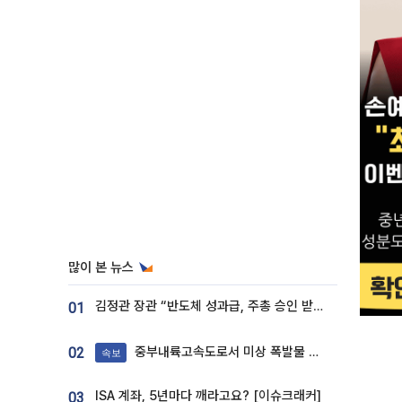
많이 본 뉴스
김정관 장관 “반도체 성과급, 주총 승인 받도록”…상법·자본시장법 개정 시사
01
중부내륙고속도로서 미상 폭발물 발견
02
속보
ISA 계좌, 5년마다 깨라고요? [이슈크래커]
03