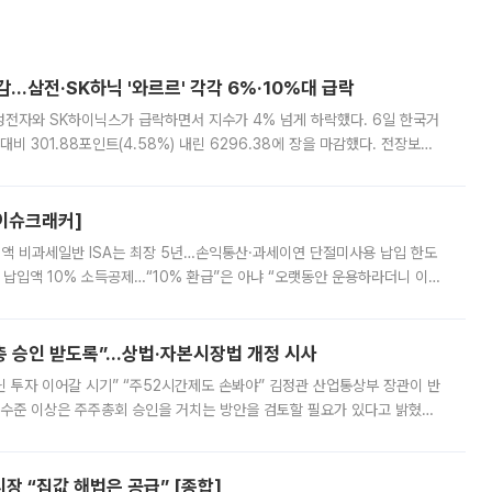
감…삼전·SK하닉 '와르르' 각각 6%·10%대 급락
삼성전자와 SK하이닉스가 급락하면서 지수가 4% 넘게 하락했다. 6일 한국거
비 301.88포인트(4.58%) 내린 6296.38에 장을 마감했다. 전장보다
스피는 장중 한때 6550.94까지 오르기도 했으나 6238.32까지 밀리기도 했
[이슈크래커]
 전액 비과세일반 ISA는 최장 5년…손익통산·과세이연 단절미사용 납입 한도
납입액 10% 소득공제…“10% 환급”은 아냐 “오랫동안 운용하라더니 이제
 ‘만능 절세 통장’으로 불리는 개인종합자산관리계좌(ISA)가 두 갈래로 개
주총 승인 받도록”…상법·자본시장법 개정 시사
닌 투자 이어갈 시기” “주52시간제도 손봐야” 김정관 산업통상부 장관이 반
 수준 이상은 주주총회 승인을 거치는 방안을 검토할 필요가 있다고 밝혔다.
배구조와 주주권 강화 논의가 이어지는 가운데, 핵심 연구인력에 대한
 “집값 해법은 공급” [종합]