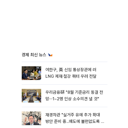
경제 최신 뉴스
여한구, 英 신임 통상장관에 러
LNG 제재·철강 쿼터 우려 전달
우리금융硏 "8월 기준금리 동결 전
망⋯1~2명 인상 소수의견 낼 것"
재경차관 "실거주 유예 추가 확대
방안 준비 중...매도에 불편없도록 노