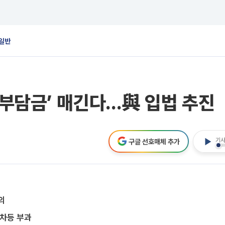
일반
 부담금’ 매긴다...與 입법 추진
기사
구글 선호매체 추가
의
 차등 부과