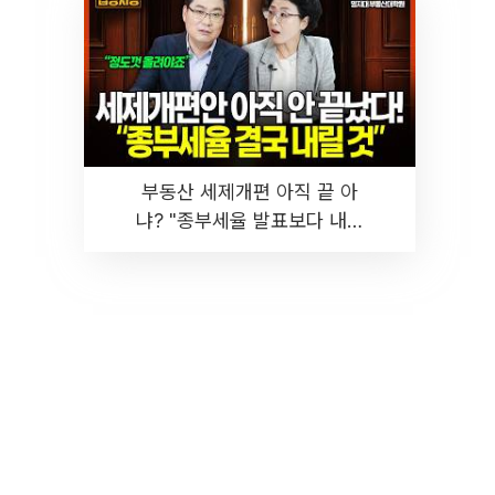
부동산 세제개편 아직 끝 아
냐? "종부세율 발표보다 내릴
것" 장기거주·양도세 전망 I 집
땅지성 I 김인만, 진미윤