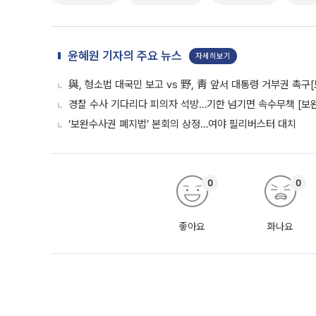
윤혜원 기자의 주요 뉴스
자세히보기
與, 형소법 대국민 보고 vs 野, 靑 앞서 대통령 거부권 촉
경찰 수사 기다리다 피의자 석방…기한 넘기면 속수무책 [보완
‘보완수사권 폐지법’ 본회의 상정…여야 필리버스터 대치
0
0
좋아요
화나요