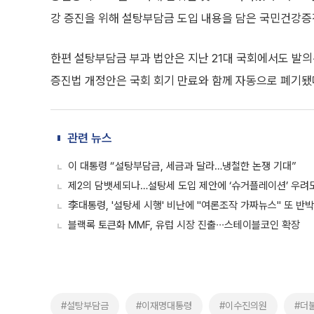
강 증진을 위해 설탕부담금 도입 내용을 담은 국민건강증
한편 설탕부담금 부과 법안은 지난 21대 국회에서도 발의
증진법 개정안은 국회 회기 만료와 함께 자동으로 폐기됐
관련 뉴스
이 대통령 “설탕부담금, 세금과 달라…냉철한 논쟁 기대”
제2의 담뱃세되나…설탕세 도입 제안에 ‘슈거플레이션’ 우려
李대통령, '설탕세 시행' 비난에 "여론조작 가짜뉴스" 또 반박
블랙록 토큰화 MMF, 유럽 시장 진출∙∙∙스테이블코인 확장
#설탕부담금
#이재명대통령
#이수진의원
#더