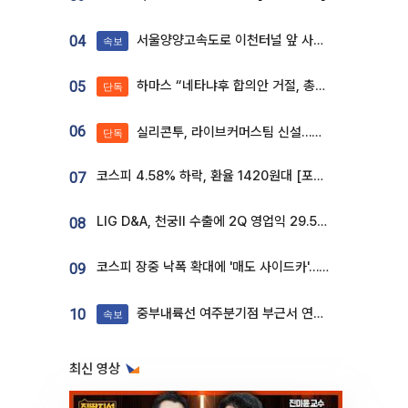
서울양양고속도로 이천터널 앞 사고 발생
04
속보
하마스 “네타냐후 합의안 거절, 총선 앞두고 시간 끌기”
05
단독
06
실리콘투, 라이브커머스팀 신설…K뷰티 ‘글로벌 판매망’ 확대[K뷰티 라방戰]
단독
코스피 4.58% 하락, 환율 1420원대 [포토]
07
LIG D&A, 천궁Ⅱ 수출에 2Q 영업익 29.5%↑…수주잔고 24.6조 [종합]
08
코스피 장중 낙폭 확대에 '매도 사이드카'…외인 2.8조'팔자'· 개인 3.1조 '사자'
09
중부내륙선 여주분기점 부근서 연이은 추돌사고 발생
10
속보
최신 영상