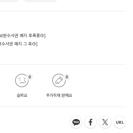
구[보완수사권 폐지 후폭풍①]
수사권 폐지 그 후①]
0
0
슬퍼요
추가취재 원해요