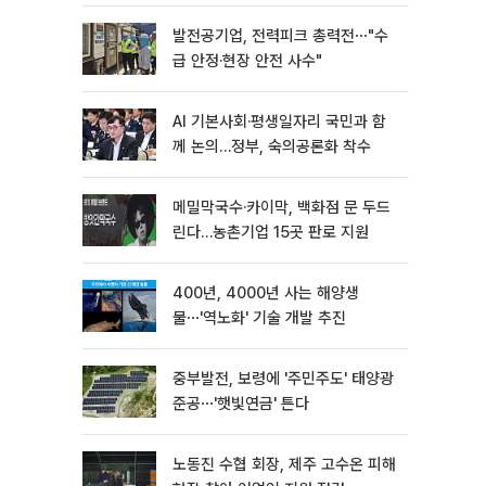
력"
발전공기업, 전력피크 총력전⋯"수
급 안정·현장 안전 사수"
AI 기본사회·평생일자리 국민과 함
께 논의…정부, 숙의공론화 착수
메밀막국수·카이막, 백화점 문 두드
린다…농촌기업 15곳 판로 지원
400년, 4000년 사는 해양생
물⋯'역노화' 기술 개발 추진
중부발전, 보령에 '주민주도' 태양광
준공⋯'햇빛연금' 튼다
노동진 수협 회장, 제주 고수온 피해