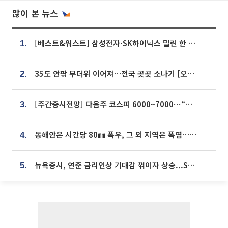
많이 본 뉴스
[베스트&워스트] 삼성전자·SK하이닉스 밀린 한 주…상상인증권은 85% 급등
1.
35도 안팎 무더위 이어져…전국 곳곳 소나기 [오늘 날씨]
2.
[주간증시전망] 다음주 코스피 6000~7000⋯“外人 수급은 정책이 변수”
3.
동해안은 시간당 80㎜ 폭우, 그 외 지역은 폭염…‘극과 극 날씨’
4.
뉴욕증시, 연준 금리인상 기대감 꺾이자 상승...S&P500 사상 최고치 [종합]
5.