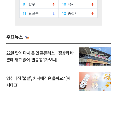
주요뉴스
22일 만에 다시 문 연 홈플러스…정상화 바
쁜데 재고 없어 ‘발동동’[가보니]
입추매직 '불발', 처서매직은 올까요? [해
시태그]