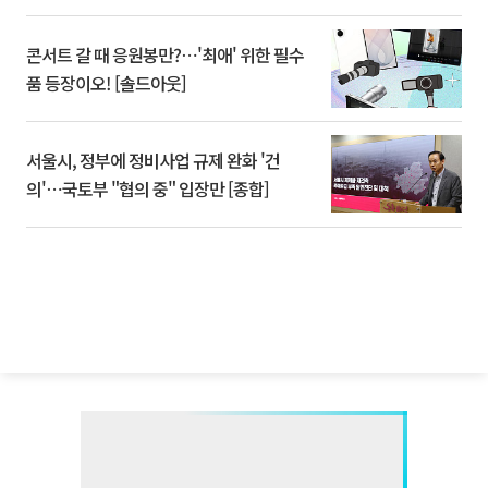
콘서트 갈 때 응원봉만?⋯'최애' 위한 필수
품 등장이오! [솔드아웃]
서울시, 정부에 정비사업 규제 완화 '건
의'⋯국토부 "협의 중" 입장만 [종합]