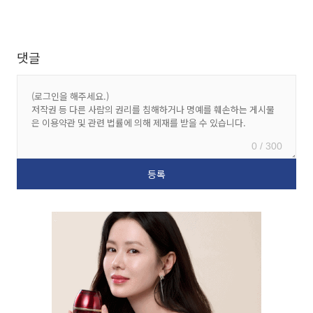
댓글
0 / 300