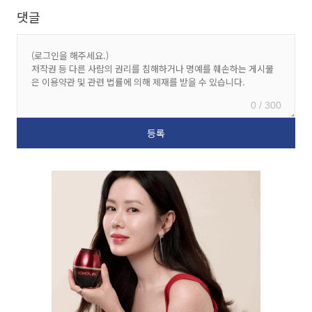
댓글
0 / 300