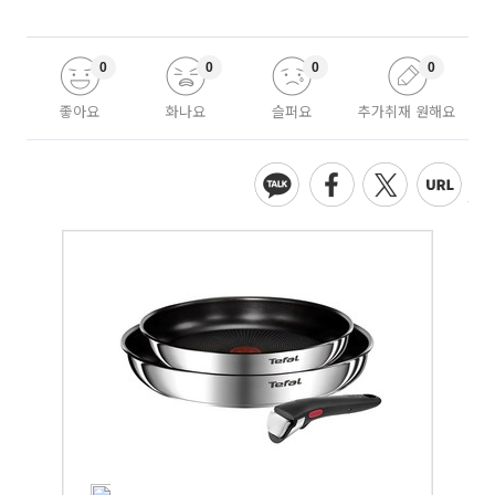
0
0
0
0
좋아요
화나요
슬퍼요
추가취재 원해요