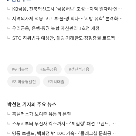
KB금융, 전북혁신도시 ‘금융허브’ 조성…지역 일자리·인프라 확충
지역의사제 적용 고교 부·울·경 최다⋯‘지방 유학’ 본격화되나
우리금융, 은행·증권 복합 자산관리 1호점 개점
STO 하위법규 예상안, 풀링·거래한도·정형증권 로드맵 제시
#우리은행
#포용금융
#생산적금융
#지역균형발전
#저리대출
박선현 기자의 주요 뉴스
홈플러스가 보여준 유통의 본질
스투시부터 무신사 킥스까지…‘체험형’ 패션 브랜드, 잇단 제주행
명품 브랜드, 백화점 밖 D2C 가속…‘플래그십·문화공간’ 전략 눈길