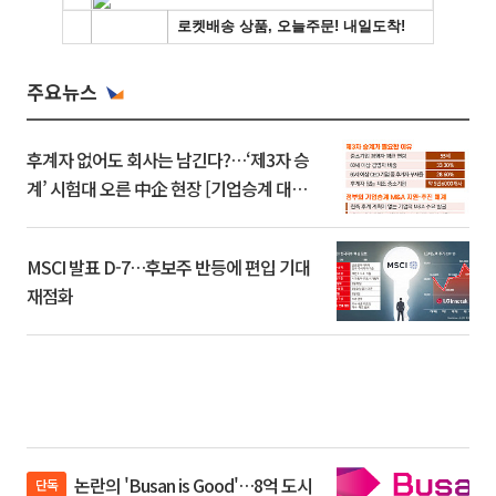
주요뉴스
후계자 없어도 회사는 남긴다?…‘제3자 승
계’ 시험대 오른 中企 현장 [기업승계 대전
환]
MSCI 발표 D-7…후보주 반등에 편입 기대
재점화
논란의 'Busan is Good'…8억 도시
단독