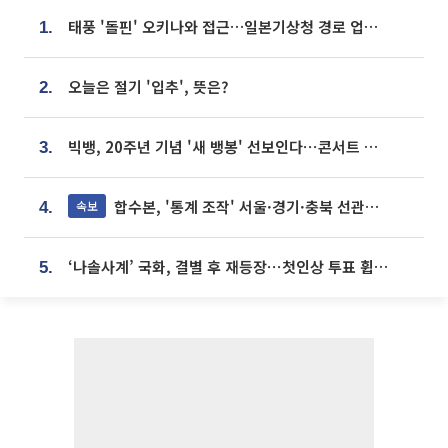
태풍 '돌핀' 오키나와 접근…일본기상청 경로 업데이트
1.
오늘은 절기 '입추', 뜻은?
2.
빅뱅, 20주년 기념 '새 뱅봉' 선보인다⋯콘서트 앞두고 팝업 개최
3.
합수본, '통계 조작' 서울·경기·충북 선관위 등 추가 압수수색
속보
4.
‘나솔사계’ 국화, 결별 후 재등장⋯첫인상 투표 휩쓸고 ‘인기녀’ 등극
5.