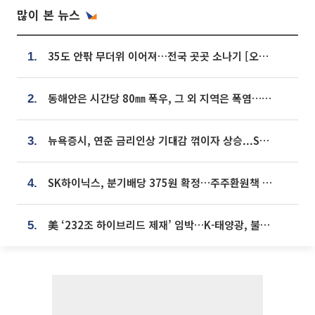
많이 본 뉴스
35도 안팎 무더위 이어져…전국 곳곳 소나기 [오늘 날씨]
1.
동해안은 시간당 80㎜ 폭우, 그 외 지역은 폭염…‘극과 극 날씨’
2.
뉴욕증시, 연준 금리인상 기대감 꺾이자 상승...S&P500 사상 최고치 [종합]
3.
SK하이닉스, 분기배당 375원 확정…주주환원책 9월로 앞당겨 발표
4.
美 ‘232조 하이브리드 제재’ 임박…K-태양광, 불확실성 털고 날개 다나
5.