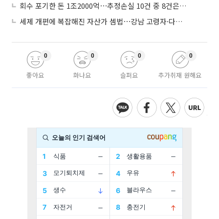
회수 포기한 돈 1조2000억⋯추정손실 10건 중 8건은 기업대출
세제 개편에 복잡해진 자산가 셈법⋯강남 고령자·다주택자 ‘자산재편 고심’
0
0
0
0
좋아요
화나요
슬퍼요
추가취재 원해요