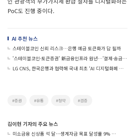
인 관광객의 부가가치세 환급 절차를 디지털화하는
PoC도 진행 중이다.
AI 추천 뉴스
스테이블코인 신뢰 리스크…은행 예금 토큰화가 답 될까
'스테이블코인·토큰증권' 新금융인프라 원년…'결제·송금·투자' 싹 바뀐다②
LG CNS, 한국은행과 협력해 국내 최초 ‘AI 디지털화폐 자동결제’ 실증
#증권
#유통
#청약
#검증
김이현 기자의 주요 뉴스
미소금융 신상품 석 달⋯생계자금 목표 달성률 9% 그쳐