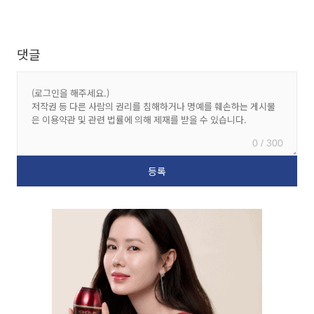
댓글
0 / 300