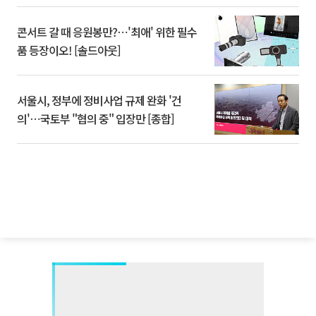
콘서트 갈 때 응원봉만?⋯'최애' 위한 필수
품 등장이오! [솔드아웃]
서울시, 정부에 정비사업 규제 완화 '건
의'⋯국토부 "협의 중" 입장만 [종합]