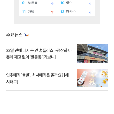
주요뉴스
22일 만에 다시 문 연 홈플러스…정상화 바
쁜데 재고 없어 ‘발동동’[가보니]
입추매직 '불발', 처서매직은 올까요? [해
시태그]