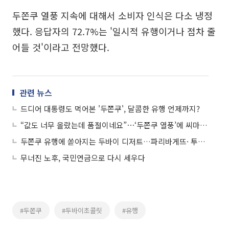
두쫀쿠 열풍 지속에 대해서 소비자 인식은 다소 냉정
했다. 응답자의 72.7%는 '일시적 유행이거나 점차 줄
어들 것'이라고 전망했다.
관련 뉴스
드디어 대통령도 먹어본 '두쫀쿠', 달콤한 유행 언제까지?
“값도 너무 올랐는데 품절이네요”⋯‘두쫀쿠 열풍’에 씨마른 카다이프·마시멜로
두쫀쿠 유행에 쏟아지는 두바이 디저트…파리바게뜨· 투썸도 가세
무너진 노후, 국민연금으로 다시 세우다
#두쫀쿠
#두바이초콜릿
#유행