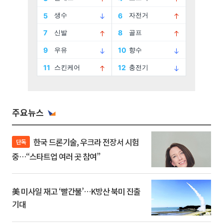
주요뉴스
한국 드론기술, 우크라 전장서 시험
단독
중…“스타트업 여러 곳 참여”
美 미사일 재고 ‘빨간불’…K방산 북미 진출
기대