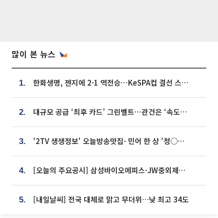
많이 본 뉴스
한화생명, 젠지에 2-1 역전승⋯KeSPA컵 결선 스테이지 2 직행
1.
대규모 공급 ‘최후 카드’ 그린벨트⋯관건은 ‘속도’ [주택공급 승부수의 조건]
2.
'2TV 생생정보' 오늘방송맛집- 민어 한 상 '청○○○' vs 전복 한 상 '명○'
3.
[오늘의 주요공시] 삼성바이오에피스·JW중외제약·한미반도체·SK바이오사이언스 등
4.
[내일날씨] 전국 대체로 맑고 무더위…낮 최고 34도
5.