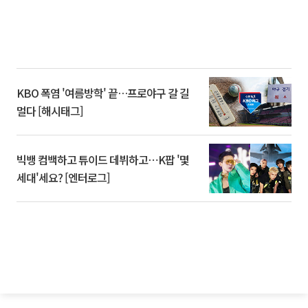
KBO 폭염 '여름방학' 끝…프로야구 갈 길
멀다 [해시태그]
빅뱅 컴백하고 튜이드 데뷔하고⋯K팝 '몇
세대'세요? [엔터로그]