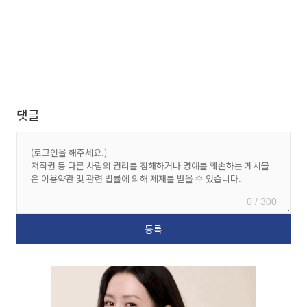
댓글
0 / 300