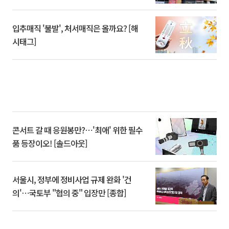
입추매직 '불발', 처서매직은 올까요? [해
시태그]
콘서트 갈 때 응원봉만?⋯'최애' 위한 필수
품 등장이오! [솔드아웃]
서울시, 정부에 정비사업 규제 완화 '건
의'⋯국토부 "협의 중" 입장만 [종합]