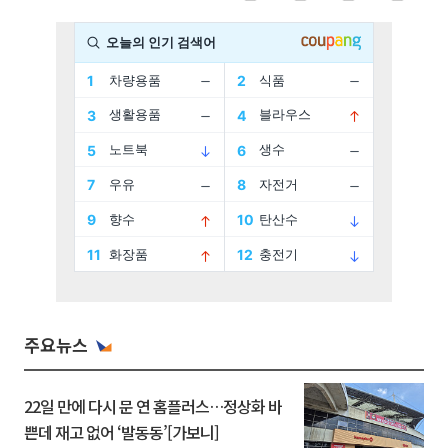
주요뉴스
22일 만에 다시 문 연 홈플러스…정상화 바
쁜데 재고 없어 ‘발동동’[가보니]