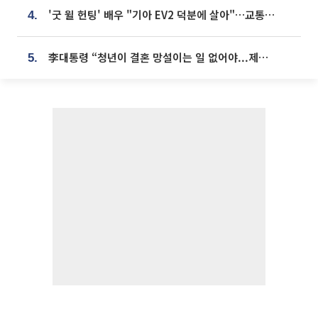
'굿 윌 헌팅' 배우 "기아 EV2 덕분에 살아"…교통사고 후 안전성 극찬
4.
李대통령 “청년이 결혼 망설이는 일 없어야...제도상 불이익 조사”
5.