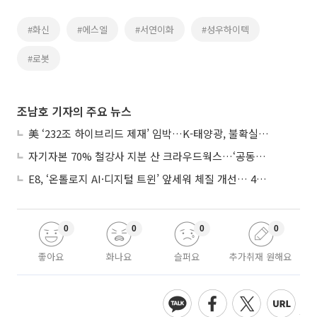
#화신
#에스엘
#서연이화
#성우하이텍
#로봇
조남호 기자의 주요 뉴스
美 ‘232조 하이브리드 제재’ 임박…K-태양광, 불확실성 털고 날개 다나
자기자본 70% 철강사 지분 산 크라우드웍스…‘공동경영’으로 AI 시너지 낼까
E8, ‘온톨로지 AI·디지털 트윈’ 앞세워 체질 개선… 4분기 흑자전환 총력
0
0
0
0
좋아요
화나요
슬퍼요
추가취재 원해요