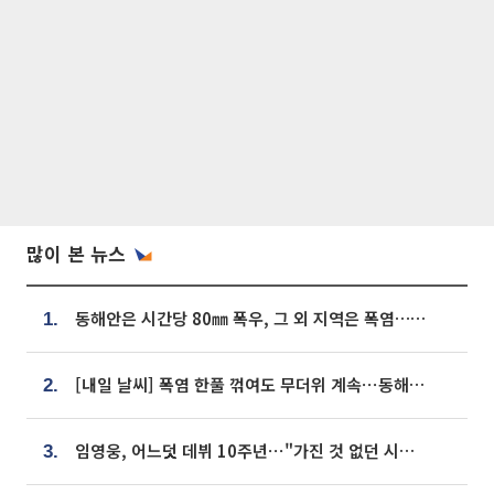
많이 본 뉴스
동해안은 시간당 80㎜ 폭우, 그 외 지역은 폭염…‘극과 극 날씨’
1.
[내일 날씨] 폭염 한풀 꺾여도 무더위 계속⋯동해안 이틀 연속 비
2.
임영웅, 어느덧 데뷔 10주년⋯"가진 것 없던 시절, 내 앞엔 20명의 팬뿐"
3.