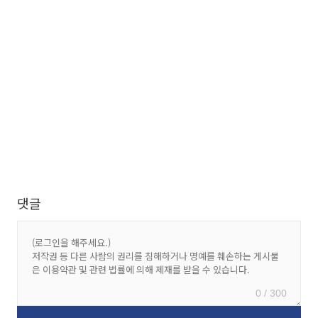
댓글
0 / 300