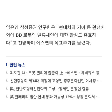
임은영 삼성증권 연구원은 “현대차와 기아 등 완성차
외에 BD 로봇의 밸류체인에 대한 관심도 유효하
다”고 전망하며 에스엘의 목표주가를 올렸다.
관련 뉴스
피지컬 AIㆍ로봇 랠리에 줄줄이 上⋯에스엘ㆍ유비쿼스 등
신협중앙회 제34대 회장에 고영철 광주문화신협 이사장 당선
與, 한반도평화신전략위 구성…정세현·문정인 합류
美 클래리티 법안 연내 통과 가능성 13%…상원 문턱서 제동