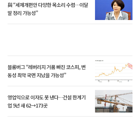
與 “세제개편안 다양한 목소리 수렴…이달
말 정리 가능성”
블룸버그 “레버리지 거품 빠진 코스피, 변
동성 최악 국면 지났을 가능성”
영업익으로 이자도 못 낸다…건설 한계기
업 5년 새 62→173곳