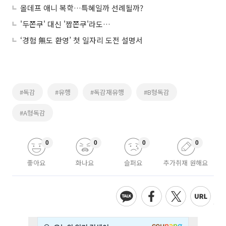
올데프 애니 복학…특혜일까 선례될까?
'두쫀쿠' 대신 '짭쫀쿠'라도…
‘경험 無도 환영’ 첫 일자리 도전 설명서
#독감
#유행
#독감재유행
#B형독감
#A형독감
0
0
0
0
좋아요
화나요
슬퍼요
추가취재 원해요