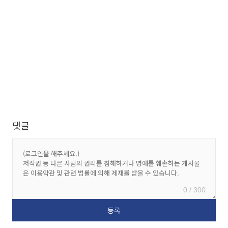
댓글
0 / 300