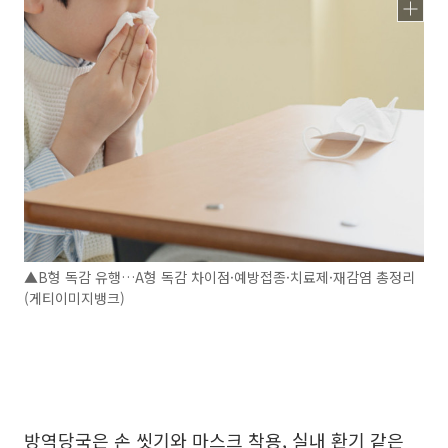
▲B형 독감 유행…A형 독감 차이점·예방접종·치료제·재감염 총정리
(게티이미지뱅크)
방역당국은 손 씻기와 마스크 착용, 실내 환기 같은