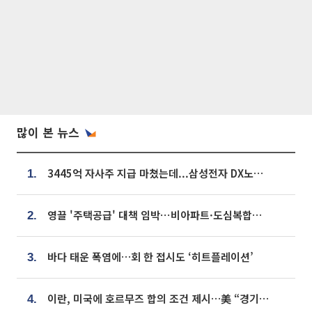
많이 본 뉴스
3445억 자사주 지급 마쳤는데...삼성전자 DX노조, 뒤늦은 '떼쓰기 집회'
1.
영끌 '주택공급' 대책 임박⋯비아파트·도심복합까지 총동원
2.
바다 태운 폭염에…회 한 접시도 ‘히트플레이션’
3.
이란, 미국에 호르무즈 합의 조건 제시…美 “경기 아직 안 끝나” [종합]
4.