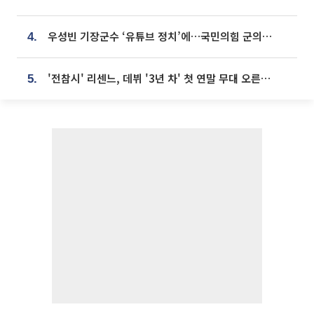
우성빈 기장군수 ‘유튜브 정치’에…국민의힘 군의원들 집단 반발
4.
'전참시' 리센느, 데뷔 '3년 차' 첫 연말 무대 오른다⋯"그동안 섭외 안 와"
5.