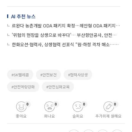
AI 추천 뉴스
르완다 농촌개발 ODA 패키지 확정⋯제안형 ODA 패키지 선제 발굴
'위험의 현장을 상생으로 바꾸다'… 부산항만공사, 안전보건 협력사업 우수사례 선정
한화오션·협력사, 상생협력 선포식 “원·하청 격차 해소…성과 공유”
#SK텔레콤
#안전보건
#협력사상생
#안전역량강화
#안전심화교육
0
0
0
0
좋아요
화나요
슬퍼요
추가취재 원해요