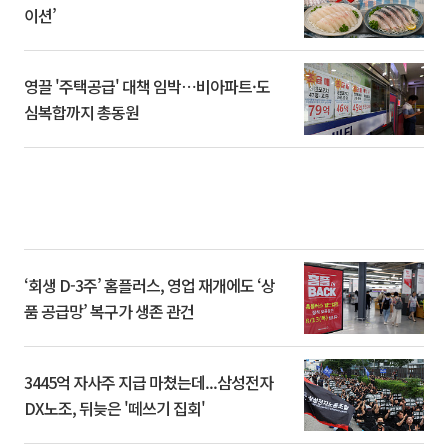
이션’
영끌 '주택공급' 대책 임박⋯비아파트·도
심복합까지 총동원
‘회생 D-3주’ 홈플러스, 영업 재개에도 ‘상
품 공급망’ 복구가 생존 관건
3445억 자사주 지급 마쳤는데...삼성전자
DX노조, 뒤늦은 '떼쓰기 집회'