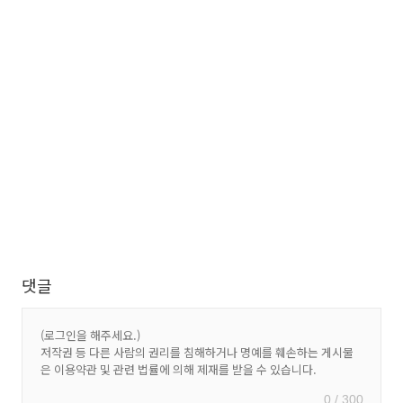
댓글
0 / 300