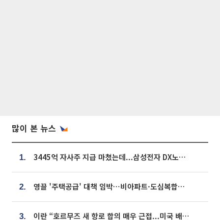
많이 본 뉴스
3445억 자사주 지급 마쳤는데...삼성전자 DX노조, 뒤늦은 '떼쓰기 집회'
1.
영끌 '주택공급' 대책 임박⋯비아파트·도심복합까지 총동원
2.
이란 “호르무즈 새 항로 합의 매우 근접...미국 배상 먼저”
3.