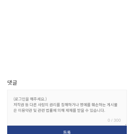
댓글
0 / 300