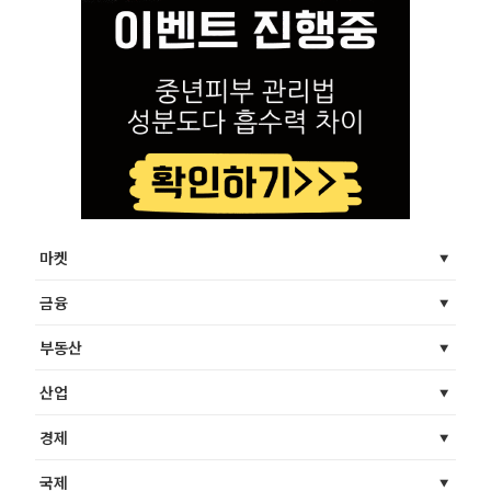
마켓
금융
부동산
산업
경제
국제