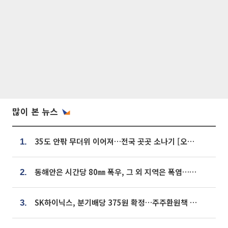
많이 본 뉴스
35도 안팎 무더위 이어져…전국 곳곳 소나기 [오늘 날씨]
1.
동해안은 시간당 80㎜ 폭우, 그 외 지역은 폭염…‘극과 극 날씨’
2.
SK하이닉스, 분기배당 375원 확정…주주환원책 9월로 앞당겨 발표
3.