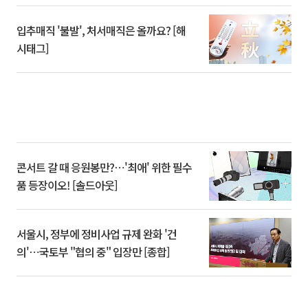
입추매직 '불발', 처서매직은 올까요? [해
시태그]
콘서트 갈 때 응원봉만?⋯'최애' 위한 필수
품 등장이오! [솔드아웃]
서울시, 정부에 정비사업 규제 완화 '건
의'⋯국토부 "협의 중" 입장만 [종합]