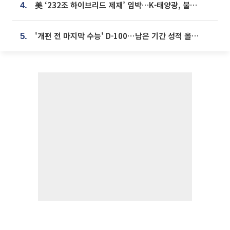
美 ‘232조 하이브리드 제재’ 임박…K-태양광, 불확실성 털고 날개 다나
4.
'개편 전 마지막 수능' D-100⋯남은 기간 성적 올릴 전략은
5.