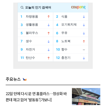
주요뉴스
22일 만에 다시 문 연 홈플러스…정상화 바
쁜데 재고 없어 ‘발동동’[가보니]