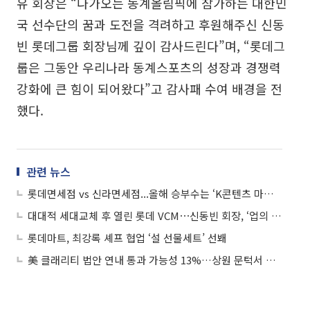
유 회장은 “다가오는 동계올림픽에 참가하는 대한민
국 선수단의 꿈과 도전을 격려하고 후원해주신 신동
빈 롯데그룹 회장님께 깊이 감사드린다”며, “롯데그
룹은 그동안 우리나라 동계스포츠의 성장과 경쟁력
강화에 큰 힘이 되어왔다”고 감사패 수여 배경을 전
했다.
관련 뉴스
롯데면세점 vs 신라면세점...올해 승부수는 ‘K콘텐츠 마케팅’
대대적 세대교체 후 열린 롯데 VCM⋯신동빈 회장, ‘업의 본질·혁신’ 당부
롯데마트, 최강록 셰프 협업 ‘설 선물세트’ 선봬
美 클래리티 법안 연내 통과 가능성 13%…상원 문턱서 제동