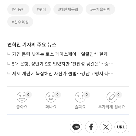
#신동빈
#롯데
#대한체육회
#동계올림픽
#선수육성
연희진 기자의 주요 뉴스
가입 문턱 낮추는 토스 페이스페이⋯얼굴인식 결제 확산 속도낸다
5대 은행, 상반기 9조 벌었지만 ‘건전성 뒷걸음’⋯중기대출 문턱 높아지나
세제 개편에 복잡해진 자산가 셈법⋯강남 고령자·다주택자 ‘자산재편 고심’
0
0
0
0
좋아요
화나요
슬퍼요
추가취재 원해요