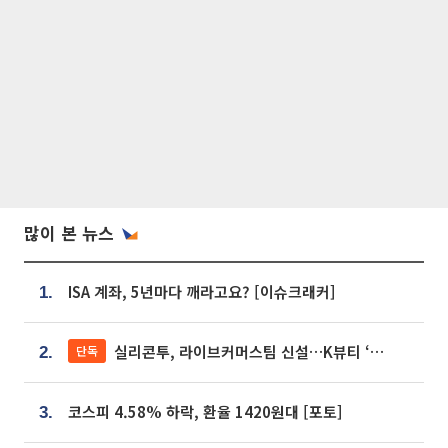
많이 본 뉴스
ISA 계좌, 5년마다 깨라고요? [이슈크래커]
1.
실리콘투, 라이브커머스팀 신설…K뷰티 ‘글로벌 판매망’ 확대[K뷰티 라방戰]
단독
2.
코스피 4.58% 하락, 환율 1420원대 [포토]
3.