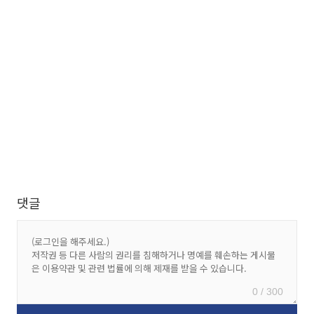
댓글
0 / 300