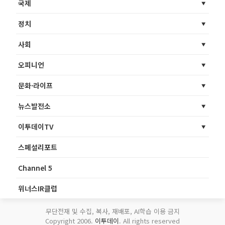
국제
정치
사회
오피니언
문화·라이프
뉴스발전소
이투데이TV
스페셜리포트
Channel 5
위너스IR클럽
무단전재 및 수집, 복사, 재배포, AI학습 이용 금지
Copyright 2006.
이투데이
. All rights reserved