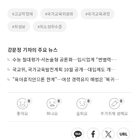
#고교학점제
#국가교육위원회
#국가교육과정
#최성보
#최소성취수준
강문정 기자의 주요 뉴스
수능 절대평가·서논술형 공론화⋯입시업계 “변별력·사교육 대책 먼저”
국교위, 국가교육발전계획 10월 공개⋯대입제도 개편 공론화 추진
"육아휴직만으론 한계"⋯여성 경력유지 해법은 '복귀 후 유연근무’
0
0
0
0
좋아요
화나요
슬퍼요
추가취재 원해요