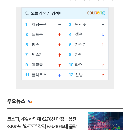
주요뉴스
코스피, 4% 하락에 6270선 마감…삼전
·SK하닉 '와르르' 각각 6%·10%대 급락