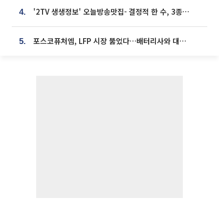
'2TV 생생정보' 오늘방송맛집- 결정적 한 수, 3종 메밀면! 메밀 소바 맛집 '의○○○○'
4.
포스코퓨처엠, LFP 시장 뚫었다…배터리사와 대규모 장기 공급 합의
5.