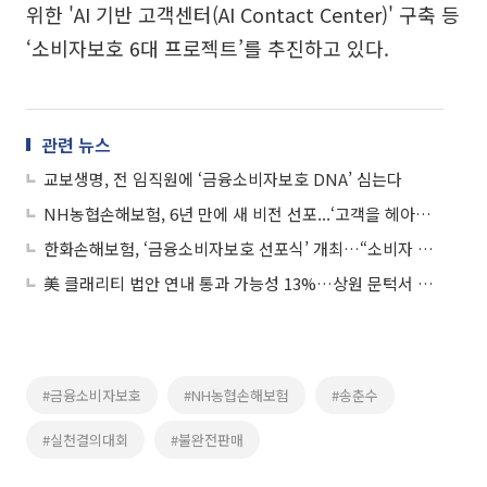
위한 'AI 기반 고객센터(AI Contact Center)' 구축 등
‘소비자보호 6대 프로젝트’를 추진하고 있다.
관련 뉴스
교보생명, 전 임직원에 ‘금융소비자보호 DNA’ 심는다
NH농협손해보험, 6년 만에 새 비전 선포...‘고객을 헤아리는 따뜻한 마음, 내일의 든든한 약속’
한화손해보험, ‘금융소비자보호 선포식’ 개최…“소비자 최우선 가치”
美 클래리티 법안 연내 통과 가능성 13%…상원 문턱서 제동
#금융소비자보호
#NH농협손해보험
#송춘수
#실천결의대회
#불완전판매