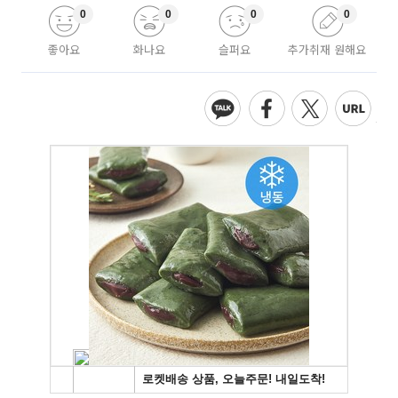
0
0
0
0
좋아요
화나요
슬퍼요
추가취재 원해요