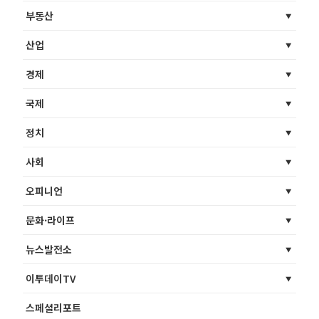
부동산
산업
경제
국제
정치
사회
오피니언
문화·라이프
뉴스발전소
이투데이TV
스페셜리포트