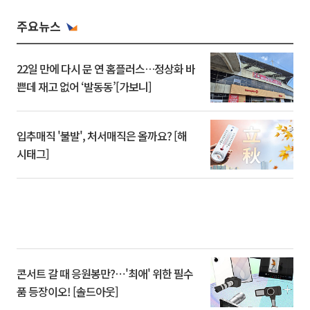
주요뉴스
22일 만에 다시 문 연 홈플러스…정상화 바
쁜데 재고 없어 ‘발동동’[가보니]
입추매직 '불발', 처서매직은 올까요? [해
시태그]
콘서트 갈 때 응원봉만?⋯'최애' 위한 필수
품 등장이오! [솔드아웃]