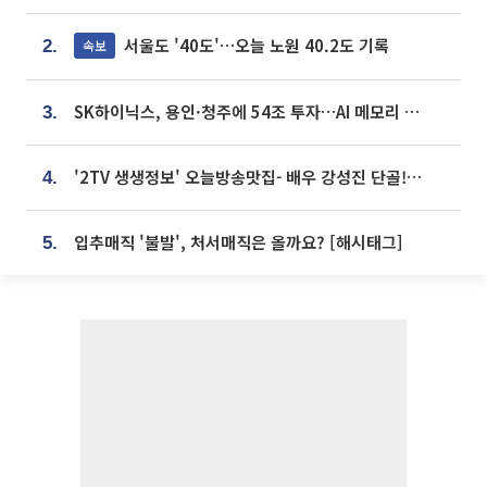
서울도 '40도'…오늘 노원 40.2도 기록
속보
2.
SK하이닉스, 용인·청주에 54조 투자…AI 메모리 생산기지 키운다
3.
'2TV 생생정보' 오늘방송맛집- 배우 강성진 단골! 쌀국수ㆍ푸팟퐁 커리 맛집 '블○○○'
4.
입추매직 '불발', 처서매직은 올까요? [해시태그]
5.