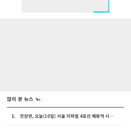
많이 본 뉴스
전장연, 오늘(10일) 서울 지하철 4호선 혜화역 시위…1호선 용산역 무정차
1.