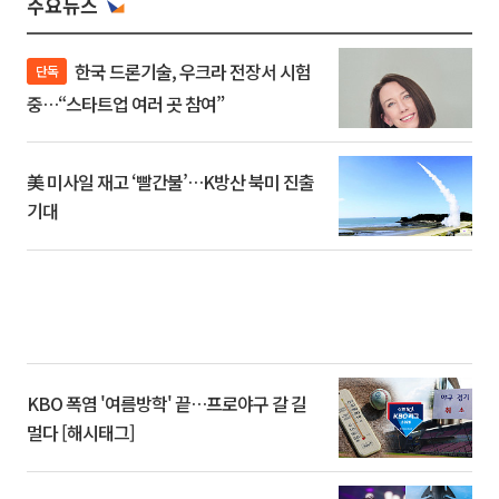
주요뉴스
한국 드론기술, 우크라 전장서 시험
단독
중…“스타트업 여러 곳 참여”
美 미사일 재고 ‘빨간불’…K방산 북미 진출
기대
KBO 폭염 '여름방학' 끝…프로야구 갈 길
멀다 [해시태그]