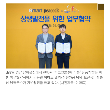
▲8일 경남 남해군청에서 진행된 ‘피코크X남해 마늘’ 상품개발을 위
한 업무협약식에서 김동민 이마트 델리/신선가공 담당(오른쪽), 장충
남 남해군수가 기념촬영을 하고 있다. (사진제공=이마트)