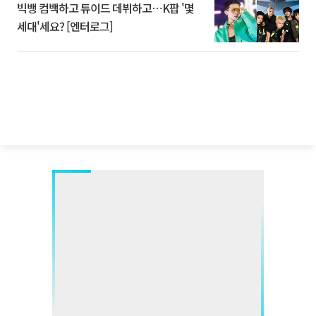
빅뱅 컴백하고 튜이드 데뷔하고⋯K팝 '몇
세대'세요? [엔터로그]