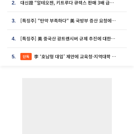
대신證 “알테오젠, 키트루다 큐렉스 판매 3배 급증…목표가 41만원 상향”
2.
[특징주] “탄약 부족하다“ 美 국방부 증산 요청에⋯국내 방산주 급등세
3.
[특징주] 美 중국산 광트랜시버 규제 추진에 대한광통신 등 광통신株 강세
4.
李 ‘호남형 대입’ 제안에 교육청·지역대학 서·논술형 입시 연계 '착수'
단독
5.