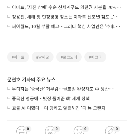
이마트, ‘자진 상폐’ 수순 신세계푸드 의결권 지분율 70% 이상 확보
정용진, 새해 첫 현장경영 장소는 이마트 신모델 점포...‘체험형 쇼핑’ 더 세진다(종합)
싸이월드, 10월 부활 예고…그러나 핵심 사업안은 ‘추후 공개’
#이마트
#남해군
#로코노미
#피코크
문현호 기자의 주요 뉴스
무뎌지는 ‘중국산’ 거부감…글로벌 완성차도 中 생산·협력 확대
중국산 맹공에…빗장 풀어준 韓 세제 정책
효율·AI 더했다…더 강하고 알뜰해진 ‘더 뉴 그랜저 하이브리드’
0
0
0
0