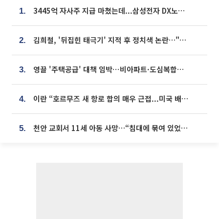
3445억 자사주 지급 마쳤는데...삼성전자 DX노조, 뒤늦은 '떼쓰기 집회'
1.
김희철, '뒤집힌 태극기' 지적 후 정치색 논란…"좌우 떠나 우리나라 국기"
2.
영끌 '주택공급' 대책 임박⋯비아파트·도심복합까지 총동원
3.
이란 “호르무즈 새 항로 합의 매우 근접...미국 배상 먼저”
4.
천안 교회서 11세 아동 사망…“침대에 묶여 있었다” 진술 확보
5.