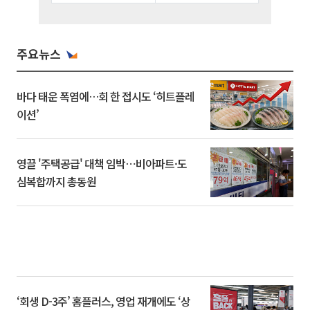
주요뉴스
바다 태운 폭염에…회 한 접시도 ‘히트플레
이션’
영끌 '주택공급' 대책 임박⋯비아파트·도
심복합까지 총동원
‘회생 D-3주’ 홈플러스, 영업 재개에도 ‘상