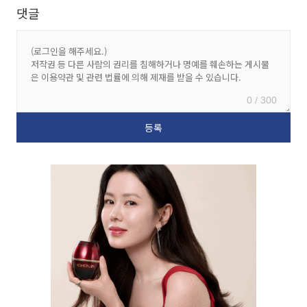
댓글
0 / 300