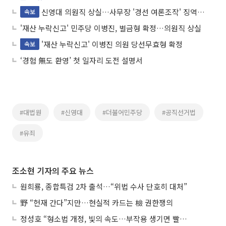
신영대 의원직 상실…사무장 '경선 여론조작' 징역형 집유 확정
속보
'재산 누락신고' 민주당 이병진, 벌금형 확정…의원직 상실
'재산 누락신고' 이병진 의원 당선무효형 확정
속보
‘경험 無도 환영’ 첫 일자리 도전 설명서
#대법원
#신영대
#더불어민주당
#공직선거법
#유죄
조소현 기자의 주요 뉴스
원희룡, 종합특검 2차 출석…“위법 수사 단호히 대처”
野 “헌재 간다”지만…현실적 카드는 檢 권한쟁의
정성호 “형소법 개정, 빛의 속도…부작용 생기면 빨리 고쳐야”