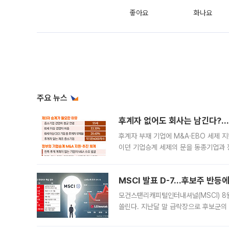
좋아요
화나요
주요 뉴스
후계자 없어도 회사는 남긴다?…‘
후계자 부재 기업에 M&A·EBO 세제 
이던 기업승계 세제의 문을 동종기업과 
대신 M&A나 임직원 인수(EBO)를 통
늘
MSCI 발표 D-7…후보주 반등
모건스탠리캐피털인터내셔널(MSCI) 8
쏠린다. 지난달 말 급락장으로 후보군의
가능성과 지수 추종 자금 유입 기대가 