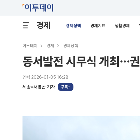
경제
경제정책
경제지표
생활경제
이투데이
경제
경제정책
동서발전 시무식 개최⋯권명
입력 2026-01-05 16:28
세종=서병곤 기자
구독