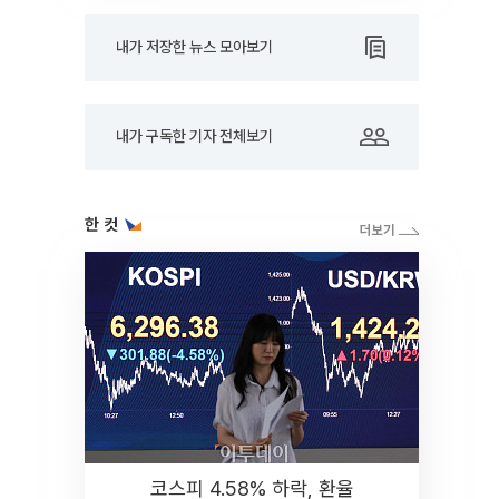
내가 저장한 뉴스 모아보기
내가 구독한 기자 전체보기
한 컷
코스피 4.58% 하락, 환율