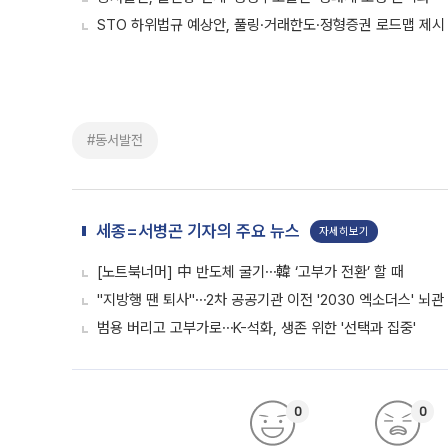
STO 하위법규 예상안, 풀링·거래한도·정형증권 로드맵 제시
#동서발전
세종=서병곤 기자의 주요 뉴스
자세히보기
[노트북너머] 中 반도체 굴기⋯韓 ‘고부가 전환’ 할 때
"지방행 땐 퇴사"⋯2차 공공기관 이전 '2030 엑소더스' 뇌관
범용 버리고 고부가로⋯K-석화, 생존 위한 '선택과 집중'
0
0