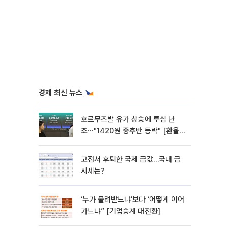
경제 최신 뉴스
호르무즈발 유가 상승에 투심 난
조⋯"1420원 중후반 등락" [환율전
망]
고점서 후퇴한 국제 금값…국내 금
시세는?
‘누가 물려받느냐’보다 ‘어떻게 이어
가느냐” [기업승계 대전환]