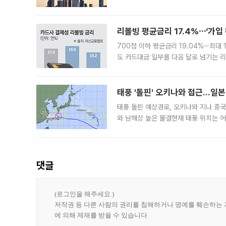
3차 공매까지 진행됐으나 모두 유찰됐다.
후
리볼빙 평균금리 17.4%⋯‘가입 
700점 이하 평균금리 19.04%⋯최대 
도 카드대금 일부를 다음 달로 넘기는 
17.40%까지 치솟은 가운데, 신규 
요구
태풍 '돌핀' 오키나와 접근…일
태풍 돌핀 예상경로, 오키나와 지나 중
와 남해상 높은 물결현재 태풍 위치는 어
강한 세력을 유지한 채 일본 오키나와와
댓글