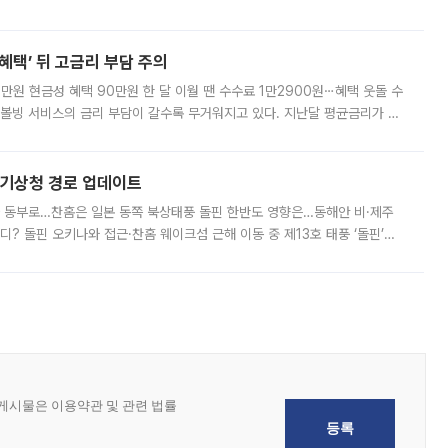
 현재는 4차 공매를 위한 조건 협의가 진행 중이다. 수도권의 주요 주거 배
혜택’ 뒤 고금리 부담 주의
1만원 현금성 혜택 90만원 한 달 이월 땐 수수료 1만2900원⋯혜택 웃돌 수
리볼빙 서비스의 금리 부담이 갈수록 무거워지고 있다. 지난달 평균금리가 연
약정 고객에게 포인트와 캐시백을 얹어주는 미끼성 행사가 이어지고 있어 주의가
본기상청 경로 업데이트
국 동부로…찬홈은 일본 동쪽 북상태풍 돌핀 한반도 영향은…동해안 비·제주
디? 돌핀 오키나와 접근·찬홈 웨이크섬 근해 이동 중 제13호 태풍 ‘돌핀’이
 아마미 지방에 접근하고 있다. 돌핀은 오키나와 부근을 지난 뒤 동중국해