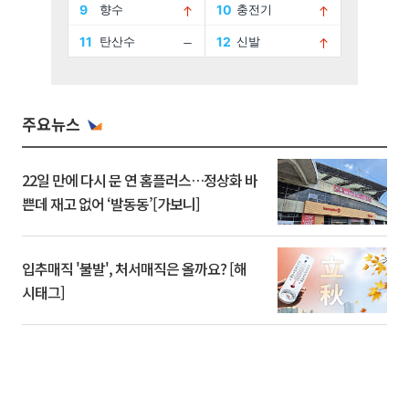
주요뉴스
22일 만에 다시 문 연 홈플러스…정상화 바
쁜데 재고 없어 ‘발동동’[가보니]
입추매직 '불발', 처서매직은 올까요? [해
시태그]