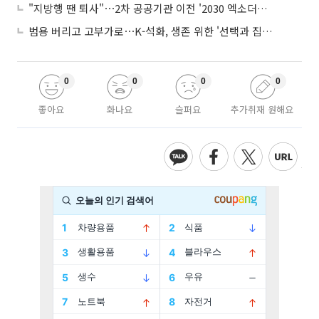
"지방행 땐 퇴사"⋯2차 공공기관 이전 '2030 엑소더스' 뇌관
범용 버리고 고부가로⋯K-석화, 생존 위한 '선택과 집중'
0
0
0
0
좋아요
화나요
슬퍼요
추가취재 원해요