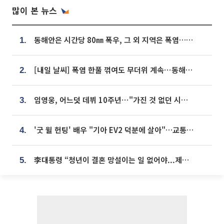
많이 본 뉴스
동해안은 시간당 80㎜ 폭우, 그 외 지역은 폭염…‘극과 극 날씨’
1.
[내일 날씨] 폭염 한풀 꺾여도 무더위 계속⋯동해안 이틀 연속 비
2.
임영웅, 어느덧 데뷔 10주년⋯"가진 것 없던 시절, 내 앞엔 20명의 팬뿐"
3.
'굿 윌 헌팅' 배우 "기아 EV2 덕분에 살아"…교통사고 후 안전성 극찬
4.
李대통령 “청년이 결혼 망설이는 일 없어야...제도상 불이익 조사”
5.