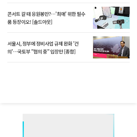
콘서트 갈 때 응원봉만?⋯'최애' 위한 필수
품 등장이오! [솔드아웃]
서울시, 정부에 정비사업 규제 완화 '건
의'⋯국토부 "협의 중" 입장만 [종합]