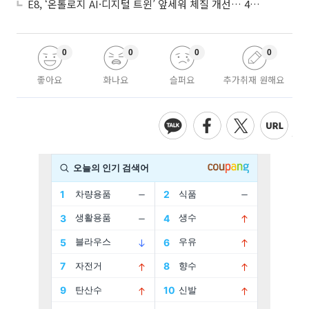
E8, ‘온톨로지 AI·디지털 트윈’ 앞세워 체질 개선… 4분기 흑자전환 총력
0
0
0
0
좋아요
화나요
슬퍼요
추가취재 원해요