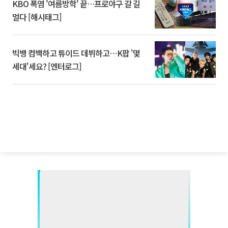
KBO 폭염 '여름방학' 끝…프로야구 갈 길
멀다 [해시태그]
빅뱅 컴백하고 튜이드 데뷔하고⋯K팝 '몇
세대'세요? [엔터로그]