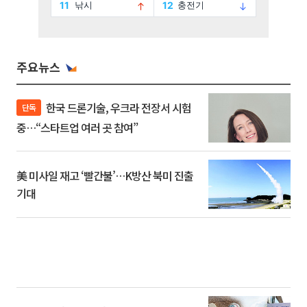
주요뉴스
한국 드론기술, 우크라 전장서 시험
단독
중…“스타트업 여러 곳 참여”
美 미사일 재고 ‘빨간불’…K방산 북미 진출
기대