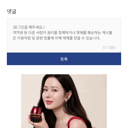
댓글
0 / 300