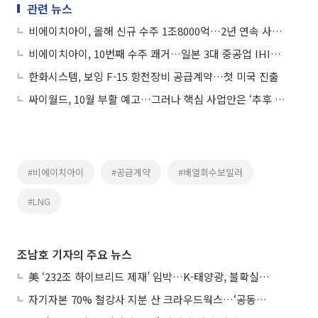
관련 뉴스
비에이치아이, 올해 신규 수주 1조8000억…2년 연속 사상 최대 경신
비에이치아이, 10번째 수주 쾌거…일본 3대 중공업 IHI와 200억 규모 HRSG 공급계약 체결
한화시스템, 보잉 F-15 항전장비 공급계약…첫 미국 진출
싸이월드, 10월 부활 예고…그러나 핵심 사업안은 ‘추후 공개’
#비에이치아이
#공급계약
#배열회수보일러
#LNG
조남호 기자의 주요 뉴스
美 ‘232조 하이브리드 제재’ 임박…K-태양광, 불확실성 털고 날개 다나
자기자본 70% 철강사 지분 산 크라우드웍스…‘공동경영’으로 AI 시너지 낼까