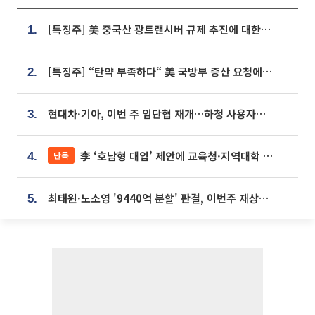
[특징주] 美 중국산 광트랜시버 규제 추진에 대한광통신 등 광통신株 강세
1.
[특징주] “탄약 부족하다“ 美 국방부 증산 요청에⋯국내 방산주 급등세
2.
현대차·기아, 이번 주 임단협 재개…하청 사용자성 재심도 ‘변수’
3.
李 ‘호남형 대입’ 제안에 교육청·지역대학 서·논술형 입시 연계 '착수'
단독
4.
최태원·노소영 '9440억 분할' 판결, 이번주 재상고 여부 주목
5.