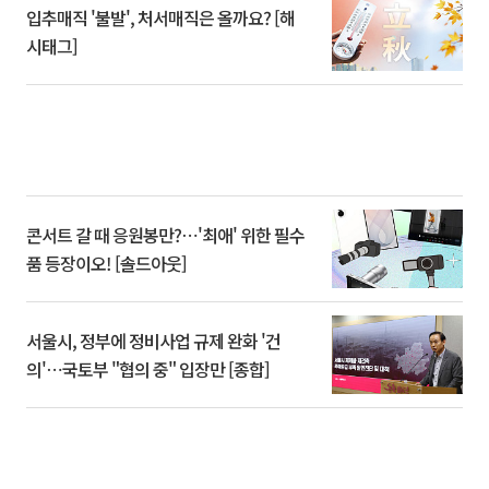
입추매직 '불발', 처서매직은 올까요? [해
시태그]
콘서트 갈 때 응원봉만?⋯'최애' 위한 필수
품 등장이오! [솔드아웃]
서울시, 정부에 정비사업 규제 완화 '건
의'⋯국토부 "협의 중" 입장만 [종합]