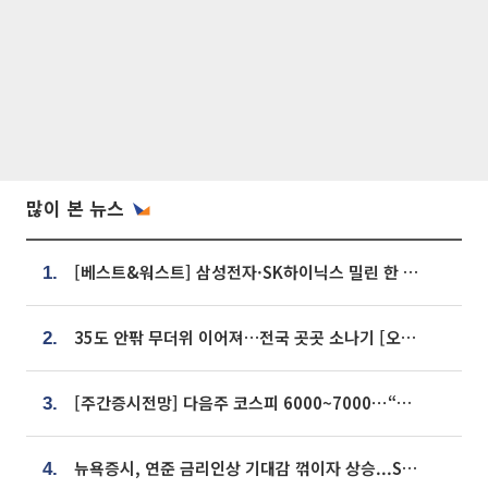
많이 본 뉴스
[베스트&워스트] 삼성전자·SK하이닉스 밀린 한 주…상상인증권은 85% 급등
1.
35도 안팎 무더위 이어져…전국 곳곳 소나기 [오늘 날씨]
2.
[주간증시전망] 다음주 코스피 6000~7000⋯“外人 수급은 정책이 변수”
3.
뉴욕증시, 연준 금리인상 기대감 꺾이자 상승...S&P500 사상 최고치 [종합]
4.