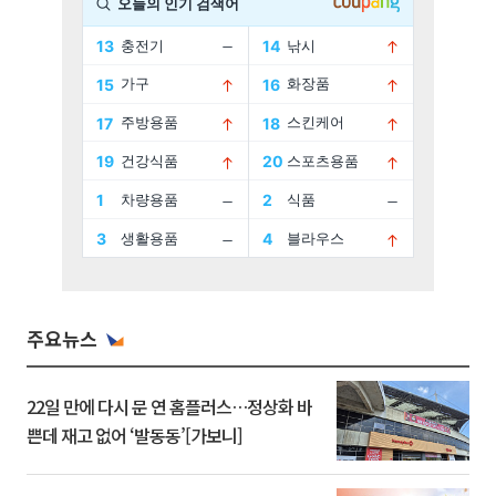
주요뉴스
22일 만에 다시 문 연 홈플러스…정상화 바
쁜데 재고 없어 ‘발동동’[가보니]