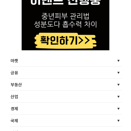
마켓
금융
부동산
산업
경제
국제