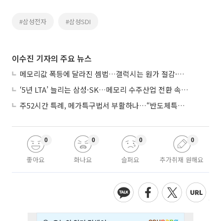
#삼성전자
#삼성SDI
이수진 기자의 주요 뉴스
메모리값 폭등에 달라진 셈법…갤럭시는 원가 절감·아이폰은 서비스 확대
‘5년 LTA’ 늘리는 삼성·SK…메모리 수주산업 전환 속 다른 셈법
주52시간 특례, 메가특구법서 부활하나…“반도체특별법 담겨야”
0
0
0
0
좋아요
화나요
슬퍼요
추가취재 원해요