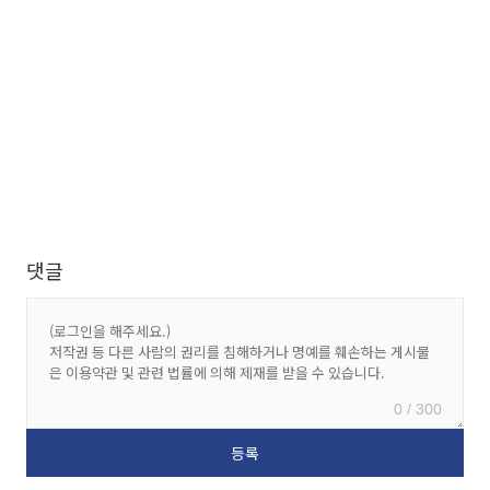
댓글
0 / 300