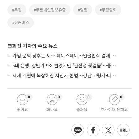
#쿠팡
#쿠팡개인정보유출
#탈팡
#쿠팡탈퇴
#이커머스
연희진 기자의 주요 뉴스
가입 문턱 낮추는 토스 페이스페이⋯얼굴인식 결제 확산 속도낸다
5대 은행, 상반기 9조 벌었지만 ‘건전성 뒷걸음’⋯중기대출 문턱 높아지나
세제 개편에 복잡해진 자산가 셈법⋯강남 고령자·다주택자 ‘자산재편 고심’
0
0
0
0
좋아요
화나요
슬퍼요
추가취재 원해요