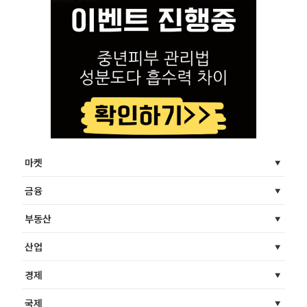
마켓
금융
부동산
산업
경제
국제