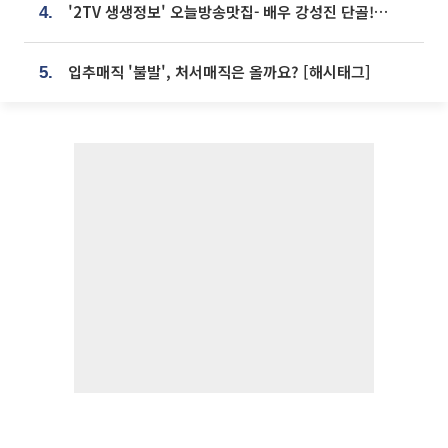
'2TV 생생정보' 오늘방송맛집- 배우 강성진 단골! 쌀국수ㆍ푸팟퐁 커리 맛집 '블○○○'
4.
입추매직 '불발', 처서매직은 올까요? [해시태그]
5.