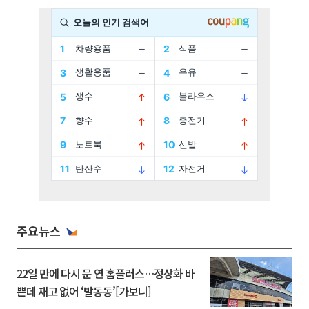
주요뉴스
22일 만에 다시 문 연 홈플러스…정상화 바
쁜데 재고 없어 ‘발동동’[가보니]