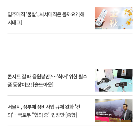
입추매직 '불발', 처서매직은 올까요? [해
시태그]
콘서트 갈 때 응원봉만?⋯'최애' 위한 필수
품 등장이오! [솔드아웃]
서울시, 정부에 정비사업 규제 완화 '건
의'⋯국토부 "협의 중" 입장만 [종합]