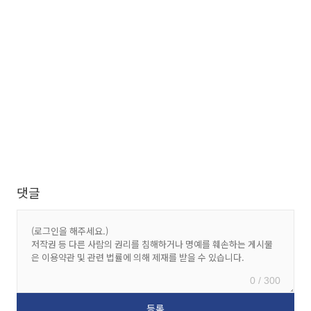
댓글
0 / 300