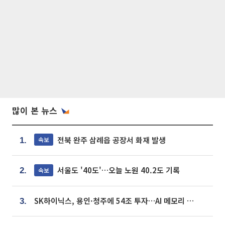
많이 본 뉴스
전북 완주 삼례읍 공장서 화재 발생
속보
1.
서울도 '40도'…오늘 노원 40.2도 기록
속보
2.
SK하이닉스, 용인·청주에 54조 투자…AI 메모리 생산기지 키운다
3.