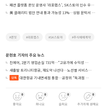
패션 플랫폼 퀸잇 운영사 ‘라포랩스’, SK스토아 인수 우선협상대상자 선정
美 클래리티 법안 연내 통과 가능성 13%…상원 문턱서 제동
#퀸잇
#라포랩스
#SK스토아
#주식매매계약
문현호 기자의 주요 뉴스
진에어, 2분기 영업손실 731억…“고유가에 수익성 악화”
새출발 트리니티항공, 재도약 나선다…노선별 서비스 차별화
대한항공 기내면세점 통합…공정위 “독과점 여부 따진다”
단독
0
0
0
0
좋아요
화나요
슬퍼요
추가취재 원해요