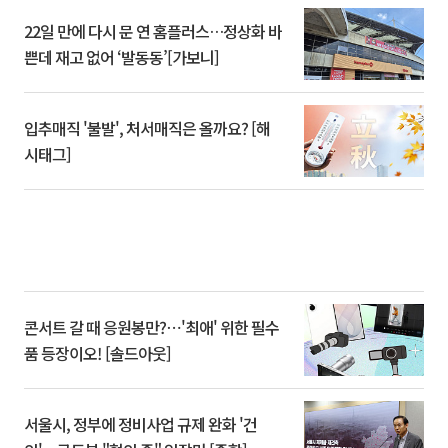
22일 만에 다시 문 연 홈플러스…정상화 바
쁜데 재고 없어 ‘발동동’[가보니]
입추매직 '불발', 처서매직은 올까요? [해
시태그]
콘서트 갈 때 응원봉만?⋯'최애' 위한 필수
품 등장이오! [솔드아웃]
서울시, 정부에 정비사업 규제 완화 '건