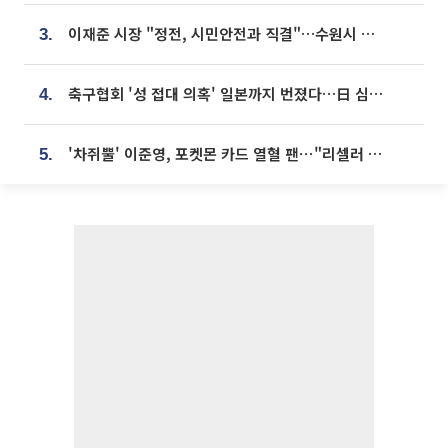
이재준 시장 "정전, 시민안전과 직결"…수원시 비상대응체계 가동
3.
축구협회 '성 접대 의혹' 일본까지 번졌다…日 심판 실명 공개
4.
'차쥐뿔' 이준영, 포켓몬 카드 열혈 팬⋯"리셀러 처단할 것"
5.