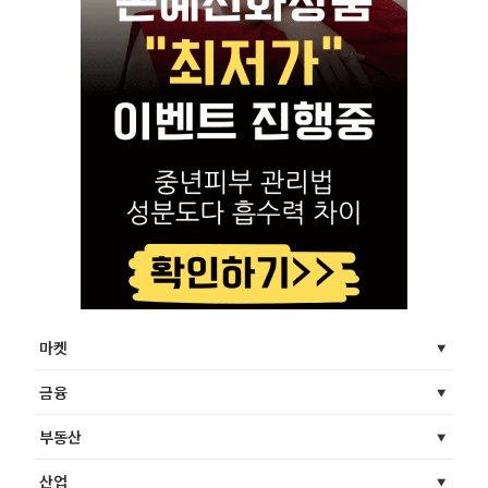
마켓
금융
부동산
산업