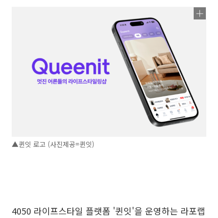
▲퀸잇 로고 (사진제공=퀸잇)
4050 라이프스타일 플랫폼 '퀸잇'을 운영하는 라포랩