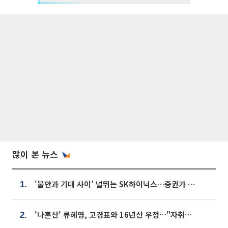
많이 본 뉴스
'불안과 기대 사이' 널뛰는 SK하이닉스…증권가 "HBM4·LTA 기반 펀터멘털 견고"
1.
'나혼산' 류혜영, 고경표와 16년산 우정…"자취방서 부모님과 마주쳐"
2.