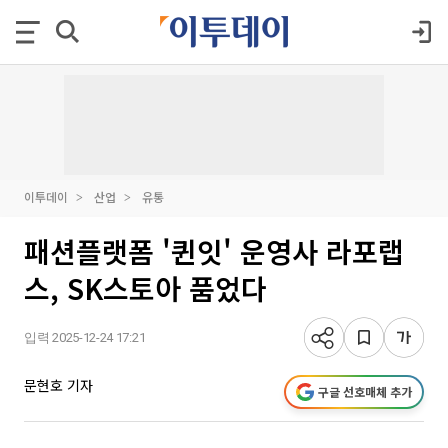
이투데이
산업
유통
패션플랫폼 '퀸잇' 운영사 라포랩
스, SK스토아 품었다
입력 2025-12-24 17:21
문현호 기자
구글 선호매체 추가