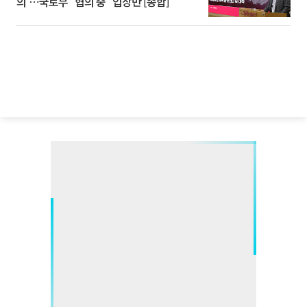
의'⋯국토부 "협의 중" 입장만 [종합]