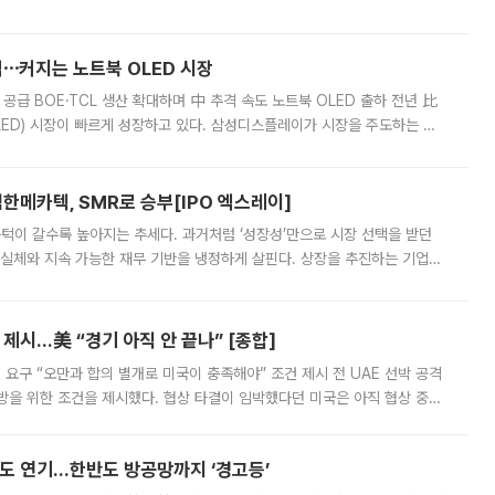
 악화가 두드러졌다. 9일 한국건설산업연구원은 ‘2025년 건설업 외감기업
격⋯커지는 노트북 OLED 시장
 공급 BOE·TCL 생산 확대하며 中 추격 속도 노트북 OLED 출하 전년 比
ED) 시장이 빠르게 성장하고 있다. 삼성디스플레이가 시장을 주도하는 가
 확대에 나서면서 노트북 OLED 시장을 둘러싼 경쟁이 치열해지고 있다. 9
한메카텍, SMR로 승부[IPO 엑스레이]
 문턱이 갈수록 높아지는 추세다. 과거처럼 ‘성장성’만으로 시장 선택을 받던
 실체와 지속 가능한 재무 기반을 냉정하게 살핀다. 상장을 추진하는 기업들
를 입증해야 하는 시험대에 섰다. 본지는 상장을 앞둔 기업의 기술 경쟁
제시…美 “경기 아직 안 끝나” [종합]
 요구 “오만과 합의 별개로 미국이 충족해야” 조건 제시 전 UAE 선박 공격
방을 위한 조건을 제시했다. 협상 타결이 임박했다던 미국은 아직 협상 중이
현지시간) 모하마드 바게르 졸가드르 이란 최고국가안보회의 사무총장은 타
품도 연기…한반도 방공망까지 ‘경고등’