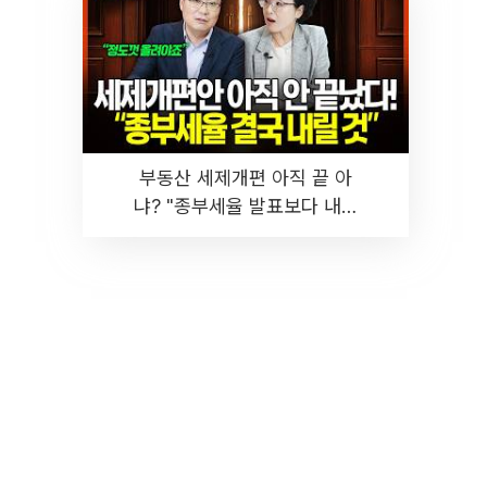
부동산 세제개편 아직 끝 아
냐? "종부세율 발표보다 내릴
것" 장기거주·양도세 전망 I 집
땅지성 I 김인만, 진미윤