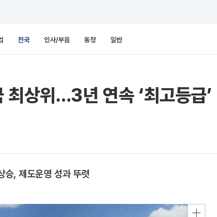
업
전국
인사/부음
동정
일반
 최상위…3년 연속 ‘최고등급’
상승, 제도운영 성과 뚜렷