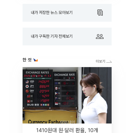
내가 저장한 뉴스 모아보기
내가 구독한 기자 전체보기
한 컷
1410원대 원·달러 환율, 10개