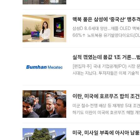
이낸싱(PF) 부담이 집중된 건축 부문의
경영
맥북 품은 삼성에 ‘중국산’ 맹추
삼성D 8.6세대 양산…애플 OLED 맥북
66%↑ 노트북용 유기발광다이오드(OL
운데 중국 BOE와 TCL CSOT도 생산
일 업계에 따르면 삼성
실적 꺾였는데 몸값 1조 거론…범
[편집자 주] 국내 기업공개(IPO) 시장
시대는 지났다. 투자자들은 이제 기술적
은 거시경제 불확실성 속에 실적과 성과
이란, 미국에 호르무즈 합의 조건 
미군 철수·전쟁 배상 등 재개방 5대 조건
하기도 이란이 미국에 호르무즈 해협 개
라며 조심스러운 반응을 보였다. 8일(
미국, 미사일 부족에 아시아 납