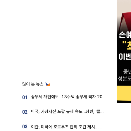
많이 본 뉴스
종부세 개편에도…1·3주택 종부세 격차 2028년부터 확대
01
미국, 가상자산 포괄 규제 속도…상원, ‘클래리티법’ 9월 절차투표 추진
02
03
이란, 미국에 호르무즈 합의 조건 제시…美 “경기 아직 안 끝나” [종합]