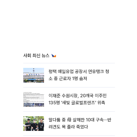
사회 최신 뉴스
평택 매일유업 공장서 연유탱크 청
소 중 근로자 1명 숨져
이재준 수원시장, 20개국 이주민
135명 '새빛 글로벌프렌즈' 위촉
말다툼 중 母 살해한 10대 구속⋯반
려견도 목 졸라 죽였다