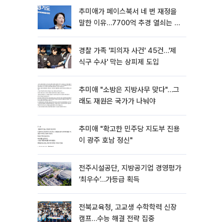
추미애가 페이스북서 네 번 재정을
말한 이유…7700억 추경 열쇠는 도
의회에
경찰 가족 '피의자 사건' 45건…'제
식구 수사' 막는 상피제 도입
추미애 "소방은 지방사무 맞다"…그
래도 재원은 국가가 나눠야
추미애 "확고한 민주당 지도부 진용
이 광주 호남 정신"
전주시설공단, 지방공기업 경영평가
‘최우수’…가등급 획득
전북교육청, 고교생 수학학력 신장
캠프…수능 해결 전략 집중