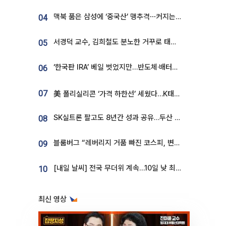
맥북 품은 삼성에 ‘중국산’ 맹추격⋯커지는 노트북 OLED 시장
04
서경덕 교수, 김희철도 분노한 거꾸로 태극기⋯"엉터리는 아냐, 아쉬울 뿐"
05
‘한국판 IRA’ 베일 벗었지만…반도체·배터리 업계 “시행령이 관건”
06
07
美 폴리실리콘 ‘가격 하한선’ 세웠다…K태양광 수혜 기대
SK실트론 팔고도 8년간 성과 공유…두산 인수대금 2.3조가 끝 아냐
08
블룸버그 “레버리지 거품 빠진 코스피, 변동성 최악 국면 지났을 가능성”
09
[내일 날씨] 전국 무더위 계속…10일 낮 최고 34도 육박
10
최신 영상