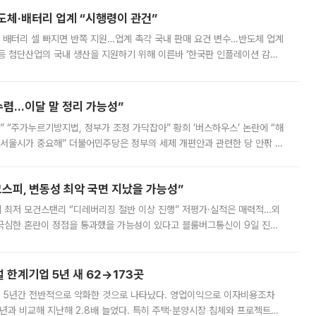
반도체·배터리 업계 “시행령이 관건”
 배터리 셀 빠지면 반쪽 지원…업계 촉각 국내 판매 요건 변수…반도체 업계
등 첨단산업의 국내 생산을 지원하기 위해 이른바 ‘한국판 인플레이션 감축
를 신설했지만, 업계에서는 세부 지원 대상에 따라 정책 효과가 크게 달라
수렴…이달 말 정리 가능성”
없어” “주가누르기방지법, 정부가 조정 가닥잡아” 황희 ‘버스하우스’ 논란에 “해
 서울시가 중요해” 더불어민주당은 정부의 세제 개편안과 관련한 당 안팎 의
에 나서겠다고 예고했다. 민주당은 8월 말 당정 조율을 거친 개편안이
스피, 변동성 최악 국면 지났을 가능성”
 만에 최저 모건스탠리 “디레버리징 절반 이상 진행” 저평가·실적은 매력적…외
든 극심한 혼란이 정점을 통과했을 가능성이 있다고 블룸버그통신이 9일 진단
가 상당 부분 정리된 데다 금융당국의 규제 강화로 고위험 상품 거래도 급감
한계기업 5년 새 62→173곳
 5년간 전반적으로 악화한 것으로 나타났다. 영업이익으로 이자비용조차
년과 비교해 지난해 2.8배 늘었다. 특히 주택·분양시장 침체와 프로젝트파