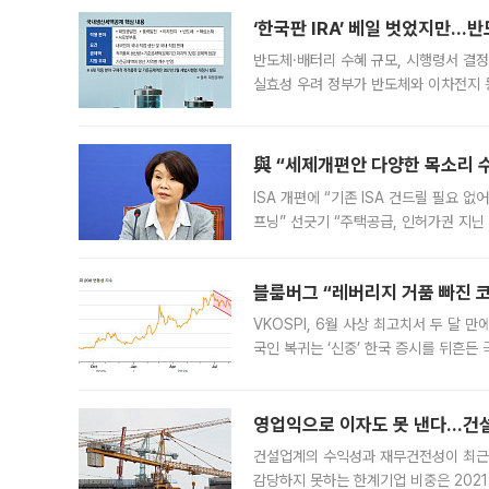
‘한국판 IRA’ 베일 벗었지만…
반도체·배터리 수혜 규모, 시행령서 결정
실효성 우려 정부가 반도체와 이차전지 
법(IRA)’으로 불리는 국내생산세액공제
與 “세제개편안 다양한 목소리 
ISA 개편에 “기존 ISA 건드릴 필요 
프닝” 선긋기 “주택공급, 인허가권 지닌
견을 수렴해 당정과 개편안에 대한 조율
블룸버그 “레버리지 거품 빠진 코
VKOSPI, 6월 사상 최고치서 두 달
국인 복귀는 ‘신중’ 한국 증시를 뒤흔
했다. 대규모 반대매매로 레버리지 투자
영업익으로 이자도 못 낸다…건설 
건설업계의 수익성과 재무건전성이 최근
감당하지 못하는 한계기업 비중은 2021