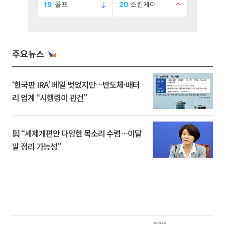
주요뉴스
‘한국판 IRA’ 베일 벗었지만…반도체·배터
리 업계 “시행령이 관건”
與 “세제개편안 다양한 목소리 수렴…이달
말 정리 가능성”