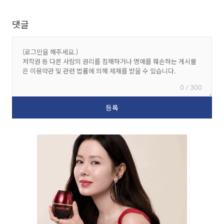
댓글
0 / 300