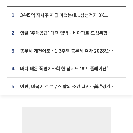
3445억 자사주 지급 마쳤는데...삼성전자 DX노조, 뒤늦은 '떼쓰기 집회'
1.
영끌 '주택공급' 대책 임박⋯비아파트·도심복합까지 총동원
2.
종부세 개편에도…1·3주택 종부세 격차 2028년부터 확대
3.
바다 태운 폭염에…회 한 접시도 ‘히트플레이션’
4.
이란, 미국에 호르무즈 합의 조건 제시…美 “경기 아직 안 끝나” [종합]
5.