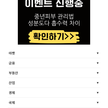
마켓
금융
부동산
산업
경제
국제