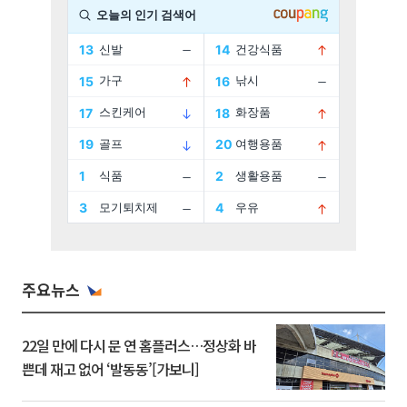
주요뉴스
22일 만에 다시 문 연 홈플러스…정상화 바
쁜데 재고 없어 ‘발동동’[가보니]