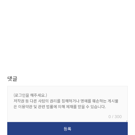
댓글
0 / 300