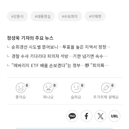
#강훈식
#대통령실
#수보회의
#이재명
정성욱 기자의 주요 뉴스
순회경선 시도별 뜯어보니…투표율 높은 지역서 정청래 강세
경찰 수사 기다리다 피의자 석방…기한 넘기면 속수무책
"레버리지 ETF 배율 손보겠다"는 정부…野 "회의록부터 내놔야"
0
0
0
0
좋아요
화나요
슬퍼요
추가취재 원해요