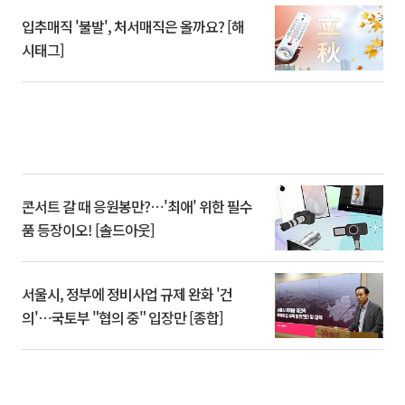
입추매직 '불발', 처서매직은 올까요? [해
시태그]
콘서트 갈 때 응원봉만?⋯'최애' 위한 필수
품 등장이오! [솔드아웃]
서울시, 정부에 정비사업 규제 완화 '건
의'⋯국토부 "협의 중" 입장만 [종합]