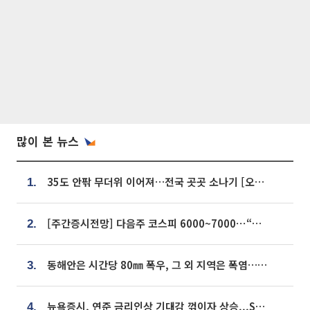
많이 본 뉴스
35도 안팎 무더위 이어져…전국 곳곳 소나기 [오늘 날씨]
1.
[주간증시전망] 다음주 코스피 6000~7000⋯“外人 수급은 정책이 변수”
2.
동해안은 시간당 80㎜ 폭우, 그 외 지역은 폭염…‘극과 극 날씨’
3.
뉴욕증시, 연준 금리인상 기대감 꺾이자 상승...S&P500 사상 최고치 [종합]
4.