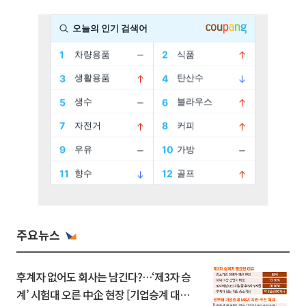
주요뉴스
후계자 없어도 회사는 남긴다?…‘제3자 승
계’ 시험대 오른 中企 현장 [기업승계 대전