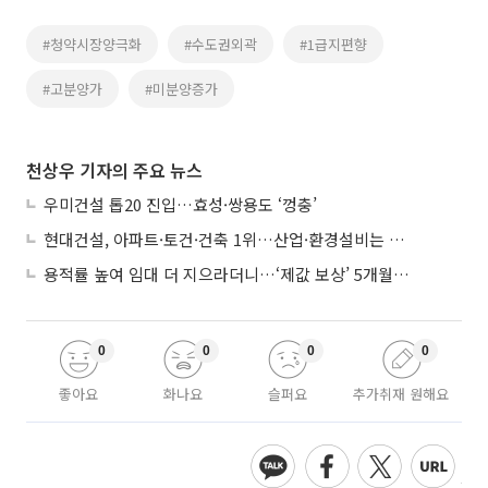
#청약시장양극화
#수도권외곽
#1급지편향
#고분양가
#미분양증가
천상우 기자의 주요 뉴스
우미건설 톱20 진입…효성·쌍용도 ‘껑충’
현대건설, 아파트·토건·건축 1위…산업·환경설비는 삼성E&A
용적률 높여 임대 더 지으라더니…‘제값 보상’ 5개월째 국회에 발목
0
0
0
0
좋아요
화나요
슬퍼요
추가취재 원해요