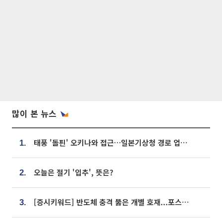
많이 본 뉴스
태풍 '돌핀' 오키나와 접근…일본기상청 경로 업데이트
1.
오늘은 절기 '입추', 뜻은?
2.
[증시키워드] 반도체 충격 뚫은 개별 호재...포스코퓨처엠·에코프로·한화솔루션 '눈길'
3.