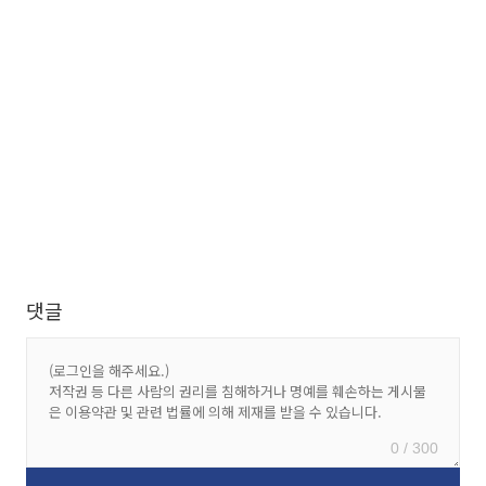
댓글
0 / 300