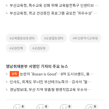
부산교육청, 특수교육 강화 위해 교육발전특구 인센티브 78% 투입
부산교육청, 학교 건강증진 프로그램 공모전 '최우수상' 쾌거
#교육활동보호센터
#교원힐링센터
#부산광역시교육청
#교권침해
#교권보호
영남취재본부 서영인 기자의 주요 뉴스
논란의 'Busan is Good'…8억 도시브랜드, 용산 대통령실 CI 업체가 수행
단독
인사도, 회계도 무너진 부산테크노파크…감사서 '혈세 유용·인사 뒤집기' 적발
경남정보대, 부산 지역 맞춤형 평생직업교육 우수사례로 혁신 주도
0
0
0
0