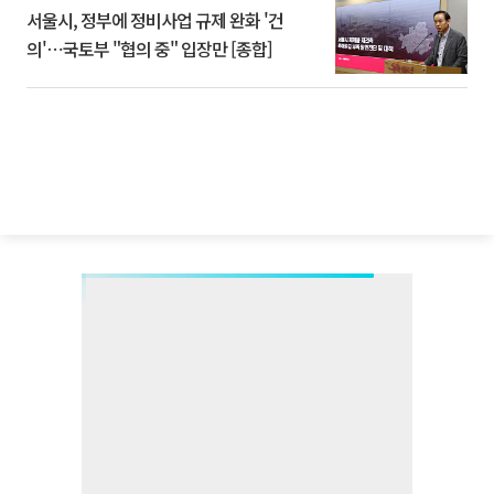
서울시, 정부에 정비사업 규제 완화 '건
의'⋯국토부 "협의 중" 입장만 [종합]