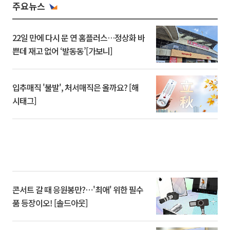
주요뉴스
22일 만에 다시 문 연 홈플러스…정상화 바
쁜데 재고 없어 ‘발동동’[가보니]
입추매직 '불발', 처서매직은 올까요? [해
시태그]
콘서트 갈 때 응원봉만?⋯'최애' 위한 필수
품 등장이오! [솔드아웃]