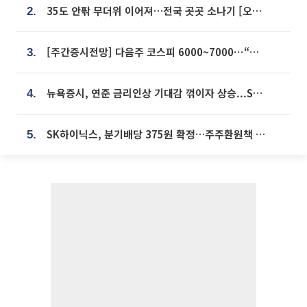
35도 안팎 무더위 이어져…전국 곳곳 소나기 [오늘 날씨]
2.
[주간증시전망] 다음주 코스피 6000~7000⋯“外人 수급은 정책이 변수”
3.
뉴욕증시, 연준 금리인상 기대감 꺾이자 상승...S&P500 사상 최고치 [종합]
4.
SK하이닉스, 분기배당 375원 확정…주주환원책 9월로 앞당겨 발표
5.