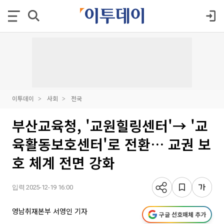
이투데이
사회
전국
부산교육청, '교원힐링센터'→ '교
육활동보호센터'로 전환… 교권 보
호 체계 전면 강화
입력 2025-12-19 16:00
영남취재본부 서영인 기자
구글 선호매체 추가