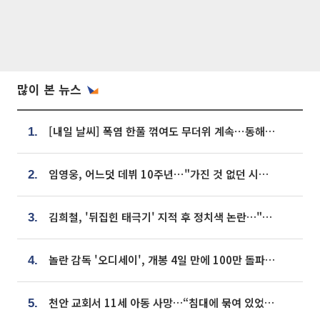
많이 본 뉴스
[내일 날씨] 폭염 한풀 꺾여도 무더위 계속⋯동해안 이틀 연속 비
1.
임영웅, 어느덧 데뷔 10주년⋯"가진 것 없던 시절, 내 앞엔 20명의 팬뿐"
2.
김희철, '뒤집힌 태극기' 지적 후 정치색 논란…"좌우 떠나 우리나라 국기"
3.
놀란 감독 '오디세이', 개봉 4일 만에 100만 돌파⋯'왕사남' 보다 빠르다
4.
천안 교회서 11세 아동 사망…“침대에 묶여 있었다” 진술 확보
5.