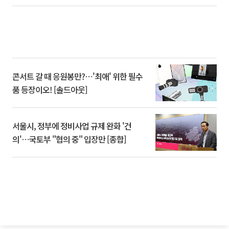
콘서트 갈 때 응원봉만?⋯'최애' 위한 필수
품 등장이오! [솔드아웃]
서울시, 정부에 정비사업 규제 완화 '건
의'⋯국토부 "협의 중" 입장만 [종합]