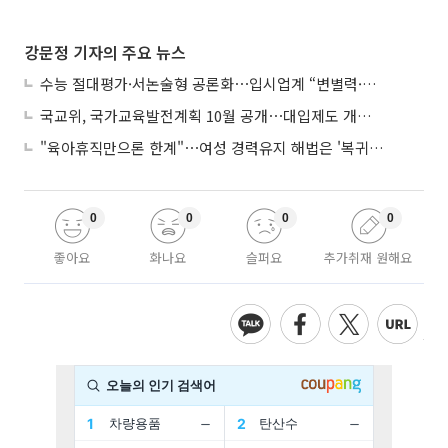
강문정 기자의 주요 뉴스
수능 절대평가·서논술형 공론화⋯입시업계 “변별력·사교육 대책 먼저”
국교위, 국가교육발전계획 10월 공개⋯대입제도 개편 공론화 추진
"육아휴직만으론 한계"⋯여성 경력유지 해법은 '복귀 후 유연근무’
0
0
0
0
좋아요
화나요
슬퍼요
추가취재 원해요