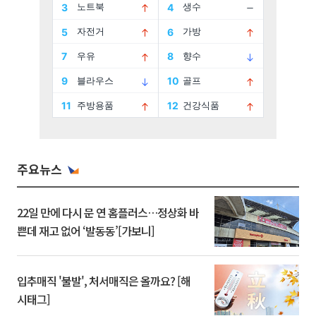
주요뉴스
22일 만에 다시 문 연 홈플러스…정상화 바
쁜데 재고 없어 ‘발동동’[가보니]
입추매직 '불발', 처서매직은 올까요? [해
시태그]