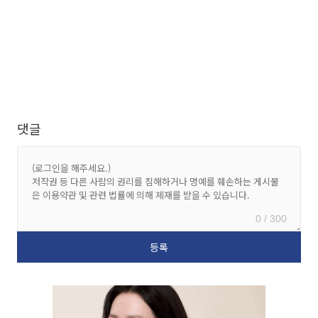
댓글
0 / 300