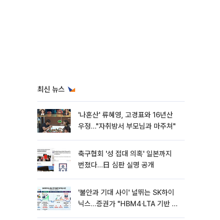
최신 뉴스
'나혼산' 류혜영, 고경표와 16년산
우정…"자취방서 부모님과 마주쳐"
축구협회 '성 접대 의혹' 일본까지
번졌다…日 심판 실명 공개
'불안과 기대 사이' 널뛰는 SK하이
닉스…증권가 "HBM4·LTA 기반 펀
터멘털 견고"