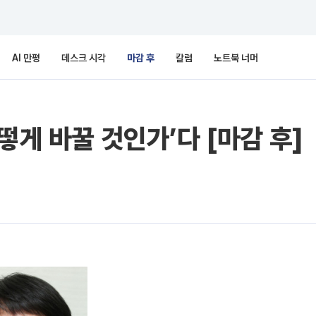
AI 만평
데스크 시각
마감 후
칼럼
노트북 너머
떻게 바꿀 것인가’다 [마감 후]