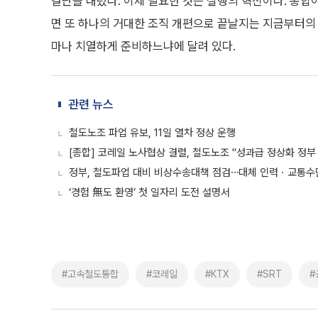
결단을 내렸다. 이제 필요한 것은 실행의 혁신이다. 통합
면 또 하나의 거대한 조직 개편으로 끝날지는 지금부터의 
마나 치열하게 준비하느냐에 달려 있다.
관련 뉴스
철도노조 파업 유보, 11일 열차 정상 운행
[종합] 코레일 노사협상 결렬, 철도노조 "성과급 정상화 정부
정부, 철도파업 대비 비상수송대책 점검⋯대체 인력ㆍ교통수
‘경험 無도 환영’ 첫 일자리 도전 설명서
#고속철도통합
#코레일
#KTX
#SRT
#