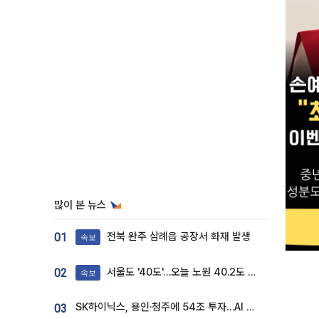
많이 본 뉴스
전북 완주 삼례읍 공장서 화재 발생
01
속보
서울도 '40도'…오늘 노원 40.2도 기록
02
속보
SK하이닉스, 용인·청주에 54조 투자…AI 메모리 생산기지 키운다
03