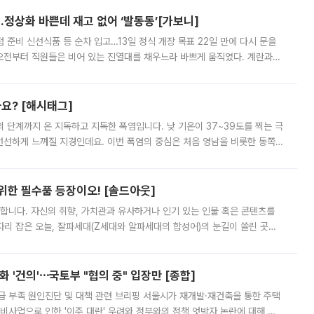
…정상화 바쁜데 재고 없어 ‘발동동’[가보니]
준비 신선식품 등 순차 입고…13일 정식 개장 목표 22일 만에 다시 문을
오전부터 직원들은 비어 있는 진열대를 채우느라 바쁘게 움직였다. 계란과
리를 잡기 시작했지만, 매장 곳곳엔 여전히 텅 빈 매대가 먼저 눈에 들어왔
까요? [해시태그]
’의 단계까지 온 지독하고 지독한 폭염입니다. 낮 기온이 37~39도를 찍는 극
 선선하게 느껴질 지경인데요. 이번 폭염의 중심은 처음 영남을 비롯한 동쪽
 북서풍이 산맥을 넘어 영남 쪽으로 내려오면서 뜨겁고 건조해졌는데요.
 위한 필수품 등장이오! [솔드아웃]
합니다. 자신의 취향, 가치관과 유사하거나 인기 있는 인물 혹은 콘텐츠를
'가 자리 잡은 오늘, 잘파세대(Z세대와 알파세대의 합성어)의 눈길이 쏠린 곳은
리는 공연장. 응원봉만큼이나 눈에 띄는 게 있습니다. 공연이 시작되기
 '건의'⋯국토부 "협의 중" 입장만 [종합]
급 부족 원인진단 및 대책 관련 브리핑 서울시가 재개발·재건축을 통한 주택
비사업으로 인한 '이주 대란' 우려와 정부와의 정책 엇박자 논란에 대해 정