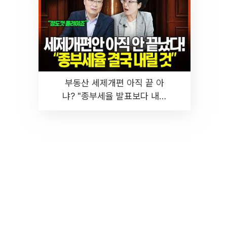
부동산 세제개편 아직 끝 아
냐? "종부세율 발표보다 내릴
것" 장기거주·양도세 전망 I 집
땅지성 I 김인만, 진미윤