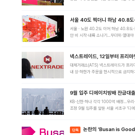
면 반박하고 나섰다. 명노준 서울시 주택
서울 40도 찍더니 하남 40.8도
서울ㆍ노원 40.2도 이어 하남 40.8도
안 비 시작·내륙 소나기…무더위·열대야 
에서도 40도를 웃도는 기온이 관측됐다
의 극심한
넥스트레이드, 12일부터 프리마
대체거래소(ATS) 넥스트레이드가 프리
내 상·하한가 주문을 한시적으로 금지하
가 체결 사례와 관련해 설명자료를 내고
9월 입주 디에이치방배 잔금대출
KB·신한·하나 각각 1000억 배정…우
조정 9월 입주를 앞둔 서울 서초구 ‘디
은행과 NH농협은행도 대출 취급을 검토
민은행
논란의 'Busan is Go
단독