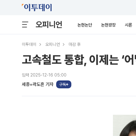
오피니언
논현논단
논현광장
시론
이투데이
오피니언
마감 후
고속철도 통합, 이제는 ‘어
입력 2025-12-16 05:00
세종=곽도흔 기자
구독