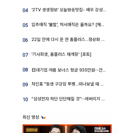
'2TV 생생정보' 오늘방송맛집- 배우 강성진 단골! 쌀국수ㆍ푸팟퐁 커리 맛집 '블○○○'
04
입추매직 '불발', 처서매직은 올까요? [해시태그]
05
22일 만에 다시 문 연 홈플러스…정상화 바쁜데 재고 없어 ‘발동동’[가보니]
06
'기사회생, 홈플러스 재개장' [포토]
07
08
日대기업 여름 보너스 평균 935만원⋯건설회사 1800만 넘어
차인표 "동생 구강암 투병…떠나보낼 때 가장 힘들었다”
09
“삼성전자 하단 단단해질 것”⋯레버리지 규제에 쏠림 완화 [찐코노미]
10
최신 영상