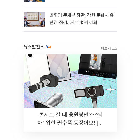
히 실천"
최휘영 문체부 장관, 강원 문화·체육
현장 점검…지역 협력 강화
뉴스발전소
콘서트 갈 때 응원봉만?⋯'최
애' 위한 필수품 등장이오! [솔
드아웃]