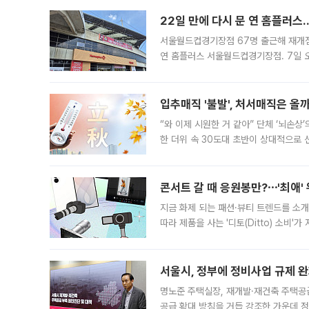
22일 만에 다시 문 연 홈플러스
서울월드컵경기장점 67명 출근해 재개점 
연 홈플러스 서울월드컵경기장점. 7일 
우유, 과일 같은 신선식품이 차근차근 자
입추매직 '불발', 처서매직은 올
“와 이제 시원한 거 같아” 단체 ‘뇌손상
한 더위 속 30도대 초반이 상대적으로
지역에 있었습니다. 7월 말에는 서풍과
콘서트 갈 때 응원봉만?⋯'최애'
지금 화제 되는 패션·뷰티 트렌드를 소개
따라 제품을 사는 '디토(Ditto) 소비
어디일까요? 아이돌 콘서트 시작을 기다
서울시, 정부에 정비사업 규제 완화
명노준 주택실장, 재개발·재건축 주택공
공급 확대 방침을 거듭 강조한 가운데 정