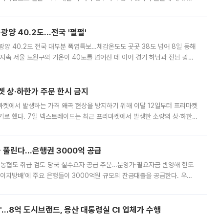
실장은 2031년까지 31만 가구 착공 목표에 차질이 없다는 입장이나,
·광양 40.2도…전국 '펄펄'
·광양 40.2도 전국 대부분 폭염특보…체감온도도 곳곳 38도 넘어 8일 동해
지속 서울 노원구의 기온이 40도를 넘어선 데 이어 경기 하남과 전남 광양
. 전국 대부분 지역에 폭염특보가 내려진 가운데 곳곳에서 39~40도 안팎
켓 상·하한가 주문 한시 금지
마켓에서 발생하는 가격 왜곡 현상을 방지하기 위해 이달 12일부터 프리마켓
기로 했다. 7일 넥스트레이드는 최근 프리마켓에서 발생한 소량의 상·하한
, 주문 오류로 인한 가격 급등락을 최소화하기 위한 비상 대응방안을 발표
 풀린다…은행권 3000억 공급
리·농협도 취급 검토 당국 실수요자 공급 주문…분양가·필요자금 반영해 한도
에이치방배’에 주요 은행들이 3000억원 규모의 잔금대출을 공급한다. 우리
하고 있어 향후 공급 규모가 늘어날 전망이다. 7일 금융권에 따르면 KB국
od'…8억 도시브랜드, 용산 대통령실 CI 업체가 수행