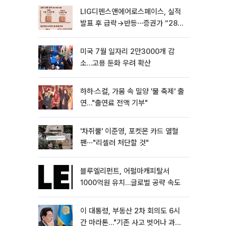
LIG디펜스앤에어로스페이스, 실적
발표 후 급락→반등⋯증권가 “28년
까지 튼튼”
미국 7월 일자리 2만3000개 감
소…고용 둔화 우려 확산
하하·스컬, 가뭄 속 밀양 '물 축제' 출
연…"출연료 전액 기부"
'차쥐뿔' 이준영, 포켓몬 카드 열혈
팬⋯"리셀러 처단할 것"
블루엘리펀트, 어펄마캐피탈서
1000억원 유치…글로벌 공략 속도
이 대통령, 부동산 2차 회의도 6시
간 마라톤…"기존 사고 벗어나 과감