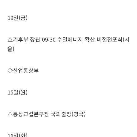
19일(금)
△기후부 장관 09:30 수열에너지 확산 비전전포식(서
울)
◇산업통상부
15일(월)
△통상교섭본부장 국외출장(영국)
16일(화)