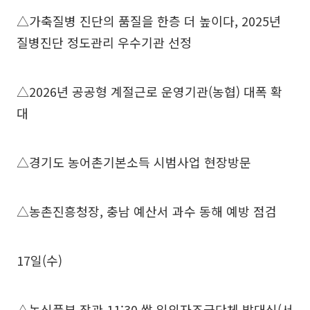
△가축질병 진단의 품질을 한층 더 높이다, 2025년
질병진단 정도관리 우수기관 선정
△2026년 공공형 계절근로 운영기관(농협) 대폭 확
대
△경기도 농어촌기본소득 시범사업 현장방문
△농촌진흥청장, 충남 예산서 과수 동해 예방 점검
17일(수)
△농식품부 장관 11:30 쌀 임의자조금단체 발대식(서