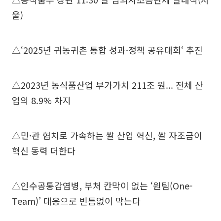
울)
△‘2025년 귀농귀촌 통합 성과·정책 공유대회‘ 추진
△2023년 농식품산업 부가가치 211조 원... 전체 산
업의 8.9% 차지
△민·관 협치로 가속하는 쌀 산업 혁신, 쌀 자조금이
혁신 동력 더한다
△인수공통감염병, 부처 칸막이 없는 ‘원팀(One-
Team)’ 대응으로 빈틈없이 막는다