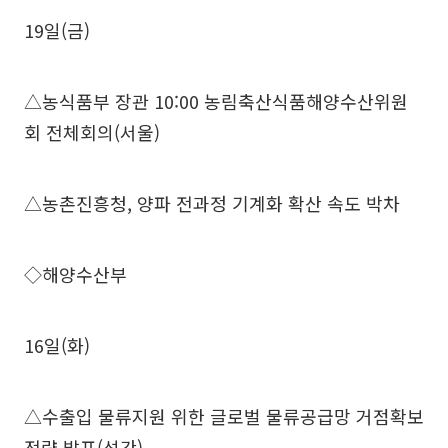
19일(금)
△농식품부 장관 10:00 농림축산식품해양수산위원
회 전체회의(서울)
△농촌진흥청, 양파 전과정 기계화 확산 속도 박차
◇해양수산부
16일(화)
△수출입 물류지원 위한 글로벌 물류공급망 거점확보
전략 발표(석간)