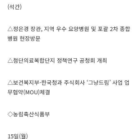
(석간)
△정은경 장관, 지역 우수 요양병원 및 포괄 2차 종합
병원 현장방문
△첨단의료복합단지 정책연구 공청회 개최
△보건복지부-한국청과 주식회사 ‘그냥드림’ 사업 업
무협약(MOU)체결
◇농림축산식품부
15일(월)