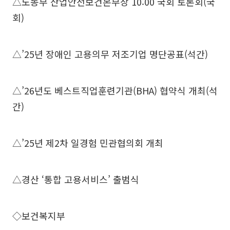
△노동부 산업안전보건본부장 10:00 국회 토론회(국
회)
△’25년 장애인 고용의무 저조기업 명단공표(석간)
△’26년도 베스트직업훈련기관(BHA) 협약식 개최(석
간)
△’25년 제2차 일경험 민관협의회 개최
△경산 ‘통합 고용서비스’ 출범식
◇보건복지부