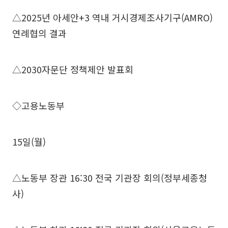
△2025년 아세안+3 역내 거시경제조사기구(AMRO)
연례협의 결과
△2030자문단 정책제안 발표회
◇고용노동부
15일(월)
△노동부 장관 16:30 전국 기관장 회의(정부세종청
사)