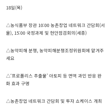
18일(목)
△농식품부 장관 10:00 농촌창업 네트워크 간담회(서
울), 15:00 국정과제 및 현안점검회의(세종)
△농약피해 분쟁, 농약피해분쟁조정위원회에 맡겨주
세요
△‘프로폴리스 추출물’ 아토피 등 면역 과민 반응 완
화 효과 구명
△농촌창업 네트워크 간담회 및 투자 쇼케이스 개최