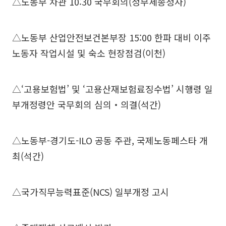
△노동부 차관 10:30 국무회의(정부세종청사)
△노동부 산업안전보건본부장 15:00 한파 대비 이주
노동자 작업시설 및 숙소 현장점검(이천)
△‘고용보험법’ 및 ‘고용산재보험료징수법’ 시행령 일
부개정령안 국무회의 심의‧의결(석간)
△노동부-경기도-ILO 공동 주관, 국제노동페스타 개
최(석간)
△국가직무능력표준(NCS) 일부개정 고시