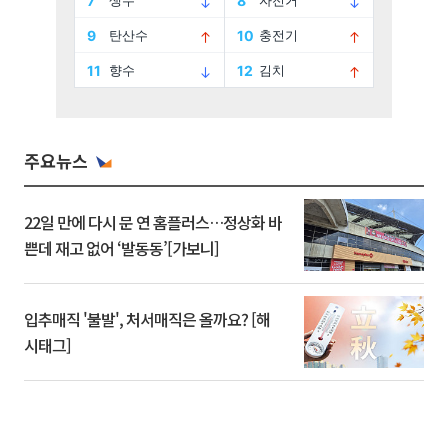
주요뉴스
22일 만에 다시 문 연 홈플러스…정상화 바
쁜데 재고 없어 ‘발동동’[가보니]
입추매직 '불발', 처서매직은 올까요? [해
시태그]