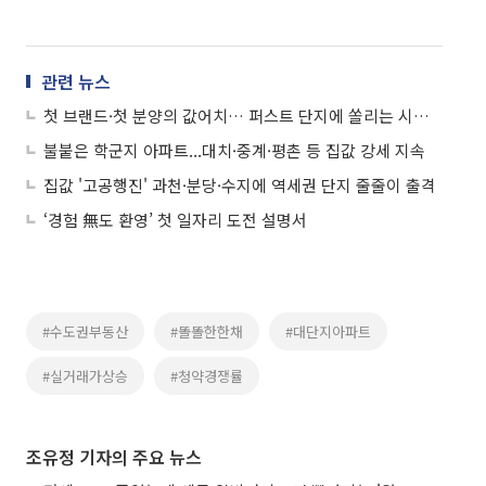
관련 뉴스
첫 브랜드·첫 분양의 값어치… 퍼스트 단지에 쏠리는 시장 눈길
불붙은 학군지 아파트...대치·중계·평촌 등 집값 강세 지속
집값 '고공행진' 과천·분당·수지에 역세권 단지 줄줄이 출격
‘경험 無도 환영’ 첫 일자리 도전 설명서
#수도권부동산
#똘똘한한채
#대단지아파트
#실거래가상승
#청약경쟁률
조유정 기자의 주요 뉴스