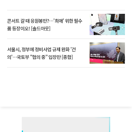
콘서트 갈 때 응원봉만?⋯'최애' 위한 필수
품 등장이오! [솔드아웃]
서울시, 정부에 정비사업 규제 완화 '건
의'⋯국토부 "협의 중" 입장만 [종합]