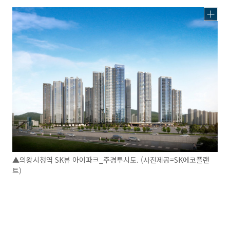
▲의왕시청역 SK뷰 아이파크_주경투시도. (사진제공=SK에코플랜
트)