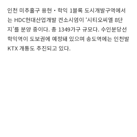
인천 미추홀구 용현‧학익 1블록 도시개발구역에서
는 HDC현대산업개발 컨소시엄이 ‘시티오씨엘 8단
지’를 분양 중이다. 총 1349가구 규모다. 수인분당선
학익역이 도보권에 예정돼 있으며 송도역에는 인천발
KTX 개통도 추진되고 있다.