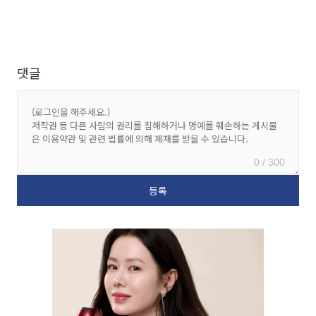
댓글
0 / 300