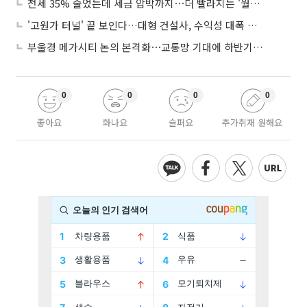
전세 35% 줄었는데 세금 압박까지⋯더 빨라지는 '월세화'
'고원가 터널' 끝 보인다…대형 건설사, 수익성 대폭 개선
부울경 메가시티 논의 본격화⋯교통망 기대에 하반기 분양시장 '주목'
0
0
0
0
좋아요
화나요
슬퍼요
추가취재 원해요