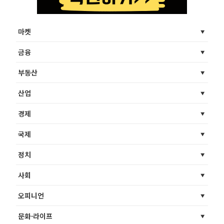
마켓
금융
부동산
산업
경제
국제
정치
사회
오피니언
문화·라이프