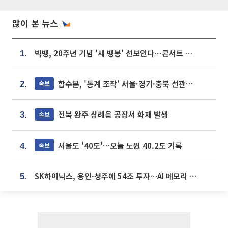
많이 본 뉴스
빅뱅, 20주년 기념 '새 뱅봉' 선보인다⋯콘서트 앞두고 팝업 개최
1.
합수본, '통계 조작' 서울·경기·충북 선관위 등 추가 압수수색
속보
2.
전북 완주 삼례읍 공장서 화재 발생
속보
3.
서울도 '40도'…오늘 노원 40.2도 기록
속보
4.
SK하이닉스, 용인·청주에 54조 투자…AI 메모리 생산기지 키운다
5.