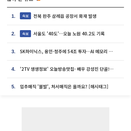
전북 완주 삼례읍 공장서 화재 발생
속보
1.
서울도 '40도'…오늘 노원 40.2도 기록
속보
2.
SK하이닉스, 용인·청주에 54조 투자…AI 메모리 생산기지 키운다
3.
'2TV 생생정보' 오늘방송맛집- 배우 강성진 단골! 쌀국수ㆍ푸팟퐁 커리 맛집 '블○○○'
4.
입추매직 '불발', 처서매직은 올까요? [해시태그]
5.