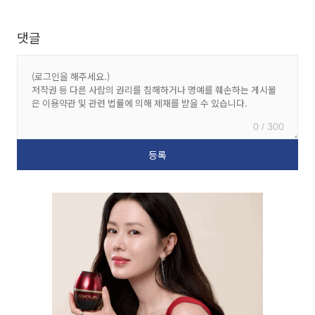
댓글
0 / 300