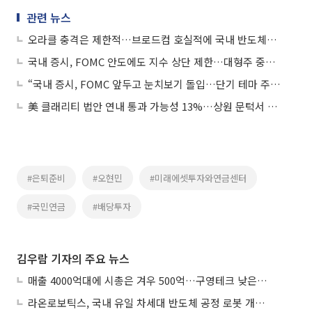
관련 뉴스
오라클 충격은 제한적…브로드컴 호실적에 국내 반도체주 강세 전망
국내 증시, FOMC 안도에도 지수 상단 제한…대형주 중심 변동성 주의
“국내 증시, FOMC 앞두고 눈치보기 돌입…단기 테마 주목”
美 클래리티 법안 연내 통과 가능성 13%…상원 문턱서 제동
#은퇴준비
#오현민
#미래에셋투자와연금센터
#국민연금
#배당투자
김우람 기자의 주요 뉴스
매출 4000억대에 시총은 겨우 500억…구영테크 낮은 몸값에 저가 승계 마무리
라온로보틱스, 국내 유일 차세대 반도체 공정 로봇 개발 ‘고객사 테스트 진행’