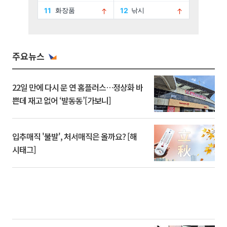
주요뉴스
22일 만에 다시 문 연 홈플러스…정상화 바
쁜데 재고 없어 ‘발동동’[가보니]
입추매직 '불발', 처서매직은 올까요? [해
시태그]