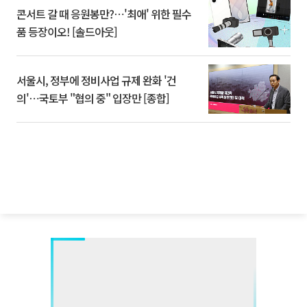
콘서트 갈 때 응원봉만?⋯'최애' 위한 필수
품 등장이오! [솔드아웃]
서울시, 정부에 정비사업 규제 완화 '건
의'⋯국토부 "협의 중" 입장만 [종합]