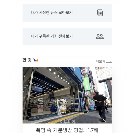
내가 저장한 뉴스 모아보기
내가 구독한 기자 전체보기
한 컷
폭염 속 개문냉방 영업...'1.7배