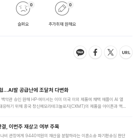
0
0
슬퍼요
추가취재 원해요
시험…AI발 공급난에 조달처 다변화
백악관 승인 원해 HP·에이서는 이미 미국 이외 제품에 채택 애플이 AI 열
대응하기 위해 중국 창신메모리테크놀로지(CXMT)의 제품을 아이폰과 맥북
 월스트리트저널(WSJ)은 9일(현지시간) 애플이 중국에서 판매하는 일부
판결, 이번주 재상고 여부 주목
 나비 관장에게 9440억원의 재산을 분할하라는 이혼소송 파기환송심 판단