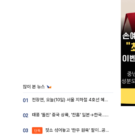
많이 본 뉴스
전장연, 오늘(10일) 서울 지하철 4호선 혜화역 시위…1호선 용산역 무정차
01
태풍 '돌핀' 중국 상륙, '찬홈' 일본→한국…각국 기상청 예상 경로는?
02
젖소 섞어놓고 ‘한우 원육’ 팔이...공영홈쇼핑 표기·검증 구멍
03
단독