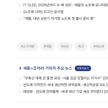
IT OLED, 2029년까지 두 배 성장⋯ 태블릿·노트북·모니터
[노트북 너머] 피고인 윤석열
“애플, 내년 상반기 저가형 노트북 첫 출시 준비 중”
#소비자원
#애플
#삼성
#LG
#레노바
세종=조아라 기자의 주요 뉴스
자세히보기
“부동산 세제 큰 틀엔 공감⋯서울 집값 잡힐지는 미지수” [20
반도체·이차전지 국내 생산하면 세액공제…생산적금융 ISA 신설
태양광ㆍ반도체 전략품목⋯국내 생산 기업 세금 깎아준다 [20