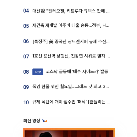
04
대신證 “알테오젠, 키트루다 큐렉스 판매 3배 급증…목표가 41만원 상향”
재건축·재개발 이주비 대출 숨통…정부, HF 보증 신설 추진
05
06
[특징주] 美 중국산 광트랜시버 규제 추진에 대한광통신 등 광통신株 강세
1호선 용산역 상행선, 전장연 시위로 열차 무정차 운행
07
코스닥 급등에 '매수 사이드카' 발동
08
속보
폭염 한풀 꺾인 월요일…그래도 낮 최고 34도 [날씨]
09
규제 폭탄에 개미·집주인 '패닉' [흔들리는 룰, 출렁이는 시장]①
10
최신 영상