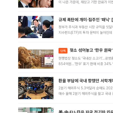
이 나온 가운데, 재상고 기한 만료가 이
회장과 노 관장의 이혼소송 재상고 기한
규제 폭탄에 개미·집주인 '패닉' 
정부가 주식과 부동산 시장 규칙을 잇달
지수펀드(ETF)의 투자 문턱이 높아진데
오자 자금을 어디로 옮길지, 집을 팔지 
젖소 섞어놓고 ‘한우 원육’
단독
현행법상 젖소도 ‘국내산 소고기’…공영
854억원...‘한우’ 표기 판매 비중 3
계해야" 현행 가공식품 표기 기준의 허
드
환율 부담에 국내 향했던 서학개미
2분기 해외주식 5.3억달러 순매도 202
매수 올해 2분기 해외주식을 팔고 국내
것으로 나타났다. 원·달러 환율이 150
로 풀