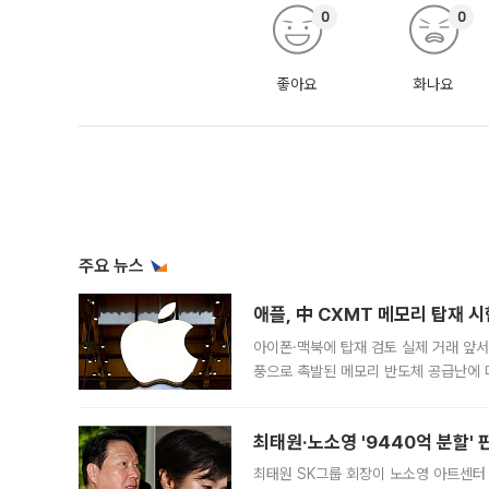
0
0
좋아요
화나요
주요 뉴스
애플, 中 CXMT 메모리 탑재 
아이폰·맥북에 탑재 검토 실제 거래 앞서 
풍으로 촉발된 메모리 반도체 공급난에 
에 탑재하고자 칩 채용 테스트에 나섰다.
기
최태원·노소영 '9440억 분할' 
최태원 SK그룹 회장이 노소영 아트센터