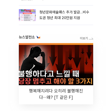
정
청년문화예술패스 추가 발급…비수
도권 청년 최대 20만원 지원
뉴스발전소
행복해지려다 오히려 불행해진
다⋯왜? [T 같은 F]