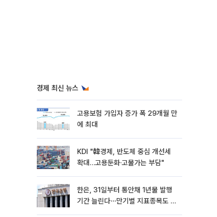
경제 최신 뉴스
고용보험 가입자 증가 폭 29개월 만
에 최대
KDI "韓경제, 반도체 중심 개선세
확대…고용둔화·고물가는 부담"
한은, 31일부터 통안채 1년물 발행
기간 늘린다⋯만기별 지표종목도 도
입