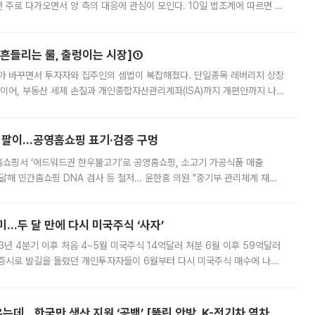
번 주로 다가오면서 양 측의 대응에 관심이 모인다. 10일 법조계에 따르면 최
은 이번주 15일로 예상된다. 재상고는 판결서가 송달된 날로부터 2주 이내
[흔들리는 룰, 출렁이는 시장]①
아 바꾸면서 투자자와 집주인의 셈법이 복잡해졌다. 단일종목 레버리지 상장
 이어, 부동산 세제 손질과 개인종합자산관리계좌(ISA)까지 개편안까지 나
보유할지를 놓고 시장이 술렁인다. 논란이 확산하자 이재명 대통령은 ISA
 팔이...공영홈쇼핑 표기·검증 구멍
홈쇼핑서 ‘에드워드권 한우불고기’로 공영홈쇼핑, 소고기 가공식품 매출
4% 달해 민간홈쇼핑 DNA 검사 등 철저… 윤한홍 의원 "중기부 관리체계 재설
점을 이용한 홈쇼핑사가 ‘젖소 불고기’를 팔아 수백억원의 매출을 올린 것으로
…두 달 만에 다시 미국주식 ‘사자’
3년 4분기 이후 처음 4~5월 미국주식 14억달러 처분 6월 이후 59억달러
 증시로 발길을 돌렸던 개인투자자들이 6월부터 다시 미국주식 매수에 나선
0원대에서 1400원 안팎으로 내려온 데다 국내 증시의 변동성이 커진 영향으
美·中·EU·日은 자국 전기차 키우는데…한국만 생산 지원 ‘공백’ [뚫린 안방, K-전기차 역차별]