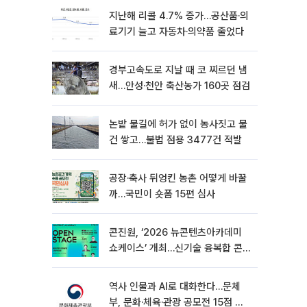
지난해 리콜 4.7% 증가…공산품·의
료기기 늘고 자동차·의약품 줄었다
경부고속도로 지날 때 코 찌르던 냄
새…안성·천안 축산농가 160곳 점검
논밭 물길에 허가 없이 농사짓고 물
건 쌓고…불법 점용 3477건 적발
공장·축사 뒤엉킨 농촌 어떻게 바꿀
까…국민이 숏폼 15편 심사
콘진원, ‘2026 뉴콘텐츠아카데미
쇼케이스’ 개최…신기술 융복합 콘
텐츠 공개
역사 인물과 AI로 대화한다…문체
부, 문화·체육·관광 공모전 15점 선