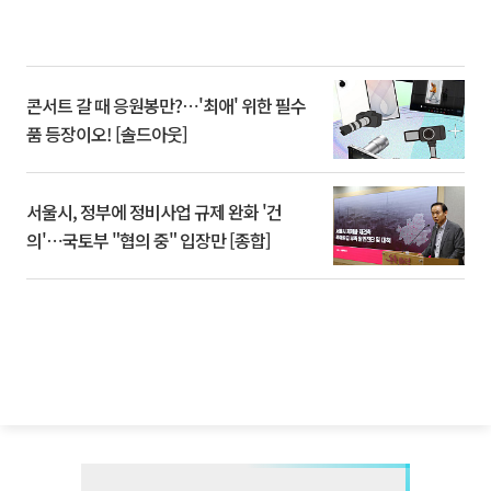
콘서트 갈 때 응원봉만?⋯'최애' 위한 필수
품 등장이오! [솔드아웃]
서울시, 정부에 정비사업 규제 완화 '건
의'⋯국토부 "협의 중" 입장만 [종합]