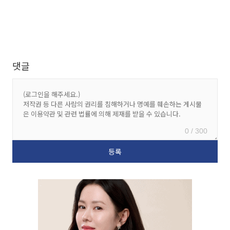
댓글
0 / 300