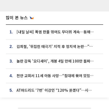
많이 본 뉴스
[내일 날씨] 폭염 한풀 꺾여도 무더위 계속⋯동해안 이틀 연속 비
1.
김희철, '뒤집힌 태극기' 지적 후 정치색 논란…"좌우 떠나 우리나라 국기"
2.
놀란 감독 '오디세이', 개봉 4일 만에 100만 돌파⋯'왕사남' 보다 빠르다
3.
천안 교회서 11세 아동 사망…“침대에 묶여 있었다” 진술 확보
4.
AT마드리드 ‘7번’ 이강인 “120% 쏟겠다”⋯시메오네 감독 “필요한 선수”
5.