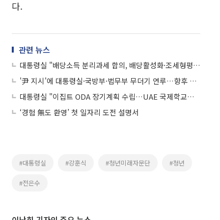
다.
관련 뉴스
대통령실 "배당소득 분리과세 합의, 배당활성화·조세형평성 확보"
'尹 지시'에 대통령실·국방부·법무부 무더기 연루…향후 법정서 다툴 쟁점은
대통령실 "이집트 ODA 장기계획 수립…UAE 국제학교도 살펴봐야"
‘경험 無도 환영’ 첫 일자리 도전 설명서
#대통령실
#강훈식
#청년미래자문단
#청년
#전은수
이난희 기자의 주요 뉴스