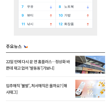
주요뉴스
22일 만에 다시 문 연 홈플러스…정상화 바
쁜데 재고 없어 ‘발동동’[가보니]
입추매직 '불발', 처서매직은 올까요? [해
시태그]