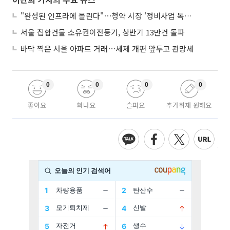
"완성된 인프라에 몰린다"⋯청약 시장 '정비사업 독주' 42배 격차
서울 집합건물 소유권이전등기, 상반기 13만건 돌파
바닥 찍은 서울 아파트 거래⋯세제 개편 앞두고 관망세
0
0
0
0
좋아요
화나요
슬퍼요
추가취재 원해요