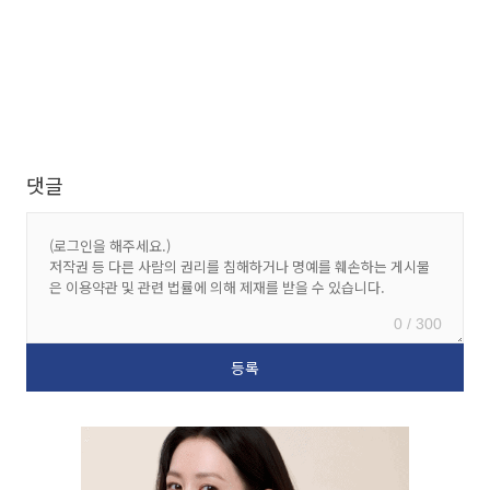
댓글
0 / 300