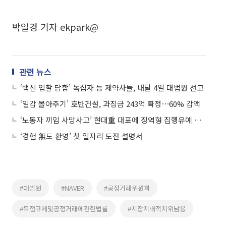
박일경 기자 ekpark@
관련 뉴스
‘백신 입찰 담합’ 녹십자 등 제약사들, 내달 4일 대법원 선고
‘일감 몰아주기’ 호반건설, 과징금 243억 확정⋯60% 감액
‘노동자 끼임 사망사고’ 현대重 대표에 징역형 집행유예 확정
‘경험 無도 환영’ 첫 일자리 도전 설명서
#대법원
#NAVER
#공정거래위원회
#독점규제및공정거래에관한법률
#시장지배적지위남용