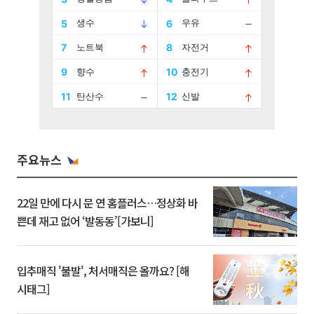
주요뉴스
22일 만에 다시 문 연 홈플러스…정상화 바
쁜데 재고 없어 ‘발동동’[가보니]
입추매직 '불발', 처서매직은 올까요? [해
시태그]