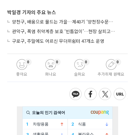
박일경 기자의 주요 뉴스
양천구, 배움으로 물드는 가을…제40기 ‘양천장수문화대학’ 수강생 모집
관악구, 폭염 취약계층 보호 ‘빈틈없이’…현장 살피고 지원 넓힌다
구로구, 주말에도 어르신 무더위쉼터 47개소 운영
0
0
0
0
좋아요
화나요
슬퍼요
추가취재 원해요