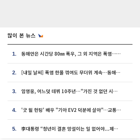
많이 본 뉴스
동해안은 시간당 80㎜ 폭우, 그 외 지역은 폭염…‘극과 극 날씨’
1.
[내일 날씨] 폭염 한풀 꺾여도 무더위 계속⋯동해안 이틀 연속 비
2.
임영웅, 어느덧 데뷔 10주년⋯"가진 것 없던 시절, 내 앞엔 20명의 팬뿐"
3.
'굿 윌 헌팅' 배우 "기아 EV2 덕분에 살아"…교통사고 후 안전성 극찬
4.
李대통령 “청년이 결혼 망설이는 일 없어야...제도상 불이익 조사”
5.