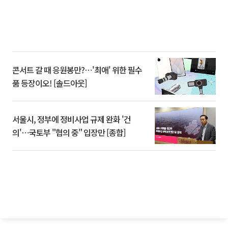
콘서트 갈 때 응원봉만?⋯'최애' 위한 필수
품 등장이오! [솔드아웃]
서울시, 정부에 정비사업 규제 완화 '건
의'⋯국토부 "협의 중" 입장만 [종합]