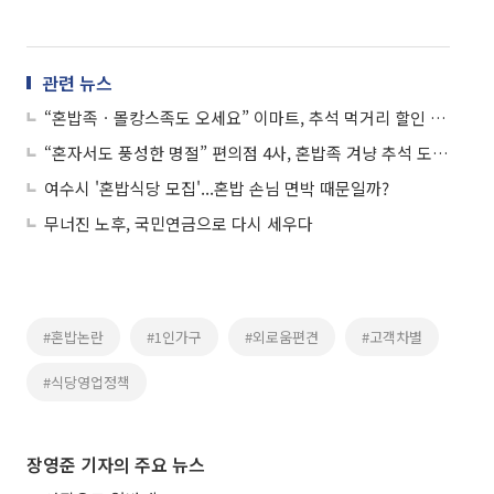
관련 뉴스
“혼밥족ㆍ몰캉스족도 오세요” 이마트, 추석 먹거리 할인 행사
“혼자서도 풍성한 명절” 편의점 4사, 혼밥족 겨냥 추석 도시락 경쟁
여수시 '혼밥식당 모집'...혼밥 손님 면박 때문일까?
무너진 노후, 국민연금으로 다시 세우다
#혼밥논란
#1인가구
#외로움편견
#고객차별
#식당영업정책
장영준 기자의 주요 뉴스