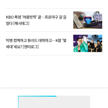
KBO 폭염 '여름방학' 끝…프로야구 갈 길
멀다 [해시태그]
빅뱅 컴백하고 튜이드 데뷔하고⋯K팝 '몇
세대'세요? [엔터로그]