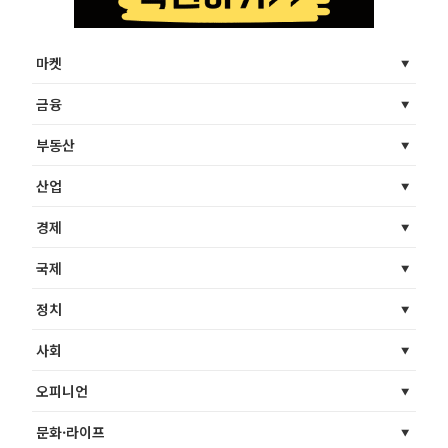
마켓
금융
부동산
산업
경제
국제
정치
사회
오피니언
문화·라이프