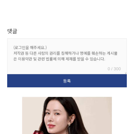
댓글
0 / 300