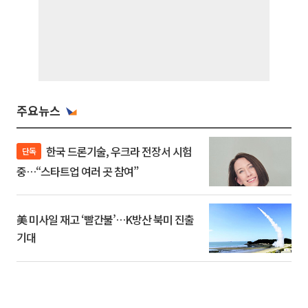
주요뉴스
한국 드론기술, 우크라 전장서 시험
단독
중…“스타트업 여러 곳 참여”
美 미사일 재고 ‘빨간불’…K방산 북미 진출
기대