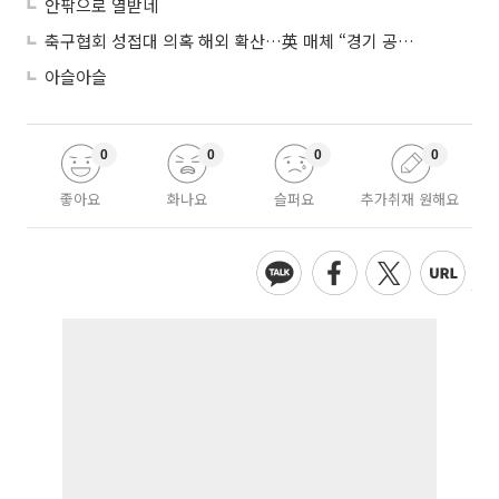
안팎으로 열받네
축구협회 성접대 의혹 해외 확산…英 매체 “경기 공정성 의문”
아슬아슬
0
0
0
0
좋아요
화나요
슬퍼요
추가취재 원해요