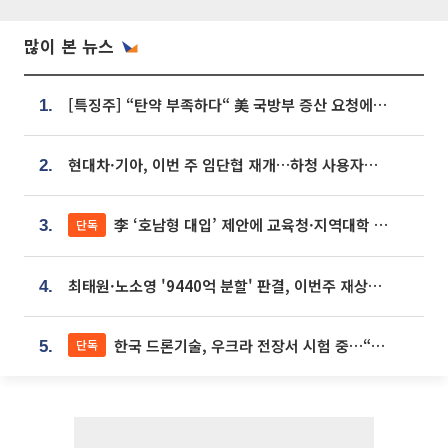
많이 본 뉴스
[특징주] “탄약 부족하다“ 美 국방부 증산 요청에⋯국내 방산주 급등세
1.
현대차·기아, 이번 주 임단협 재개…하청 사용자성 재심도 ‘변수’
2.
李 ‘호남형 대입’ 제안에 교육청·지역대학 서·논술형 입시 연계 '착수'
단독
3.
최태원·노소영 '9440억 분할' 판결, 이번주 재상고 여부 주목
4.
한국 드론기술, 우크라 전장서 시험 중…“스타트업 여러 곳 참여”
단독
5.