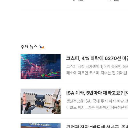
주요 뉴스
코스피, 4% 하락에 6270선 마
코스피 시장 시가총액 1, 2위 종목인 
래소에 따르면 코스피 지수는 전 거래일 대
1.81% 내린 6478.75에 출발한 코
다. 이날 오전
ISA 계좌, 5년마다 깨라고요? 
생산적금융 ISA, 국내 투자 이자·배당
이월도 폐지…기존 계좌까지 적용청년형 
는 5년마다 계좌를 해지하라는 건가요?”
편을
김정관 장관 “반도체 성과급, 