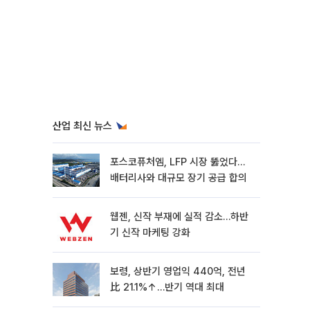
산업 최신 뉴스
포스코퓨처엠, LFP 시장 뚫었다…
배터리사와 대규모 장기 공급 합의
웹젠, 신작 부재에 실적 감소…하반
기 신작 마케팅 강화
보령, 상반기 영업익 440억, 전년
比 21.1%↑…반기 역대 최대