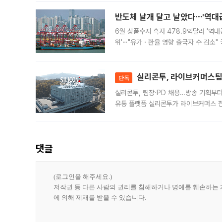
반도체 날개 달고 날았다⋯'역대급
6월 상품수지 흑자 478.9억달러 '역대
위'⋯"유가ㆍ환율 영향 출국자 수 감소" 
급 수출 호조가 매달 이어지면서 6월 
대 기
실리콘투, 라이브커머스팀 
단독
실리콘투, 팀장·PD 채용…방송 기획부
유통 플랫폼 실리콘투가 라이브커머스 전
나섰다. 국내 화장품을 해외 유통망에 공
댓글