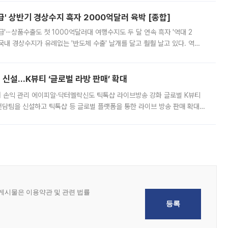
' 상반기 경상수지 흑자 2000억달러 육박 [종합]
급'⋯상품수출도 첫 1000억달러대 여행수지도 두 달 연속 흑자 '역대 2
국내 경상수지가 유례없는 '반도체 수출' 날개를 달고 훨훨 날고 있다. 역대
경상수지 뿐 아니라 상반기 경상수지 흑자도 2000억달러에 근접하며 사상 최
신설…K뷰티 ‘글로벌 라방 판매’ 확대
터 손익 관리 에이피알·닥터멜락신도 틱톡샵 라이브방송 강화 글로벌 K뷰티
담팀을 신설하고 틱톡샵 등 글로벌 플랫폼을 통한 라이브 방송 판매 확대에
급하는 데서 한발 더 나아가 방송 기획과 상품 구성, 출연자 섭외, 손익