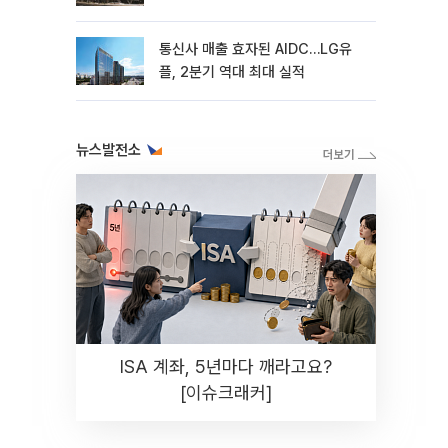
통신사 매출 효자된 AIDC…LG유
플, 2분기 역대 최대 실적
뉴스발전소
ISA 계좌, 5년마다 깨라고요?
[이슈크래커]