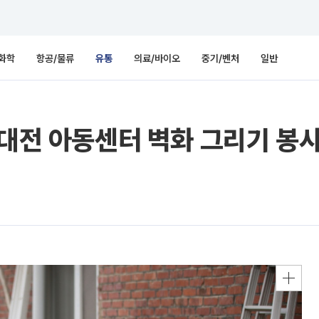
화학
항공/물류
유통
의료/바이오
중기/벤처
일반
 대전 아동센터 벽화 그리기 봉