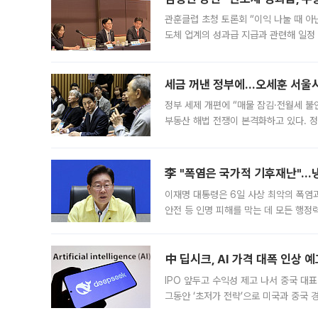
관훈클럽 초청 토론회 “이익 나눌 때 아
도체 업계의 성과급 지급과 관련해 일정
최근 상법·자본시장법 개정으로 기업 지
세금 꺼낸 정부에…오세훈 서울시장
정부 세제 개편에 “매물 잠김·전월세 불
부동산 해법 전쟁이 본격화하고 있다. 
드를 꺼내자 서울시는 전·월세 부담만 
李 "폭염은 국가적 기후재난"…냉
이재명 대통령은 6일 사상 최악의 폭염
안전 등 인명 피해를 막는 데 모든 행
인프라 확충 계획을 내년도 예산안에 반
中 딥시크, AI 가격 대폭 인상 
IPO 앞두고 수익성 제고 나서 중국 대표
그동안 ‘초저가 전략’으로 미국과 중국
가된다. 블룸버그통신에 따르면 딥시크는