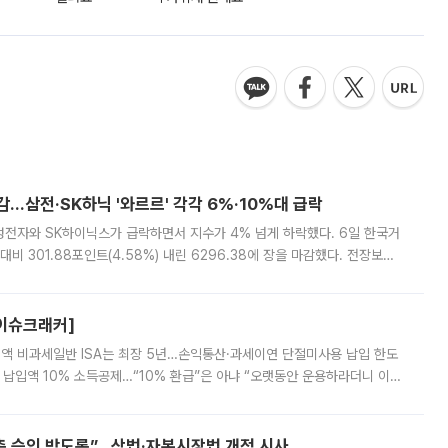
감…삼전·SK하닉 '와르르' 각각 6%·10%대 급락
삼성전자와 SK하이닉스가 급락하면서 지수가 4% 넘게 하락했다. 6일 한국거
비 301.88포인트(4.58%) 내린 6296.38에 장을 마감했다. 전장보다
스피는 장중 한때 6550.94까지 오르기도 했으나 6238.32까지 밀리기도 했
[이슈크래커]
 전액 비과세일반 ISA는 최장 5년…손익통산·과세이연 단절미사용 납입 한도
납입액 10% 소득공제…“10% 환급”은 아냐 “오랫동안 운용하라더니 이제
 ‘만능 절세 통장’으로 불리는 개인종합자산관리계좌(ISA)가 두 갈래로 개
주총 승인 받도록”…상법·자본시장법 개정 시사