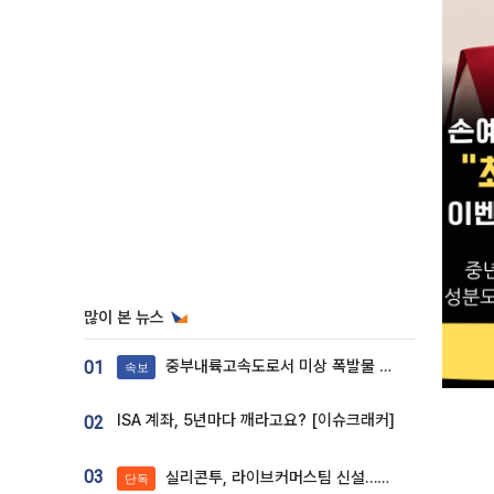
많이 본 뉴스
중부내륙고속도로서 미상 폭발물 발견
01
속보
ISA 계좌, 5년마다 깨라고요? [이슈크래커]
02
03
실리콘투, 라이브커머스팀 신설…K뷰티 ‘글로벌 판매망’ 확대[K뷰티 라방戰]
단독