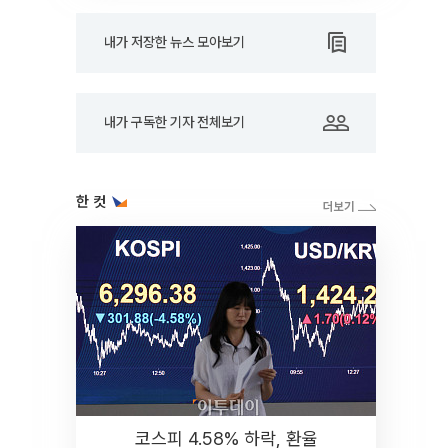
내가 저장한 뉴스 모아보기
내가 구독한 기자 전체보기
한 컷
코스피 4.58% 하락, 환율