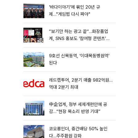
'바다이야기'에 묶인 20년 규
제…"게임법 다시 짜야"
“보기만 하는 광고 끝“…화장품업
계, SNS 홍보도 ‘참여형 콘텐츠’로
변모[K뷰티 라방戰]
9호선 신목동역, ‘이대목동병원역’
된다
레드캡투어, 2분기 매출 982억원…
역대 2분기 최대
中企업계, 정부 세제개편안에 공
감…“현장 목소리 반영 기대”
코오롱인더, 중간배당 50% 높인
다…주주환원 강화