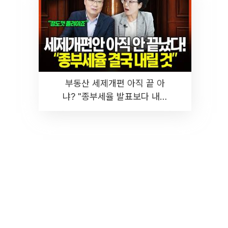
부동산 세제개편 아직 끝 아
냐? "종부세율 발표보다 내릴
것" 장기거주·양도세 전망 I 집
땅지성 I 김인만, 진미윤