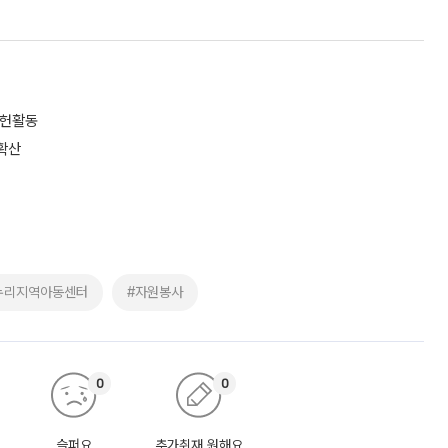
공헌활동
확산
누리지역아동센터
#자원봉사
0
0
슬퍼요
추가취재 원해요