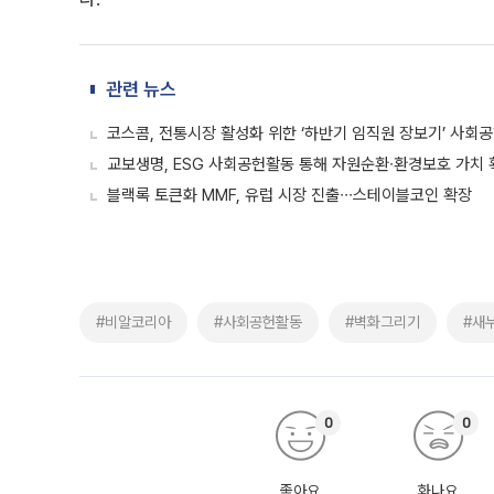
관련 뉴스
코스콤, 전통시장 활성화 위한 ‘하반기 임직원 장보기’ 사회
교보생명, ESG 사회공헌활동 통해 자원순환∙환경보호 가치 
블랙록 토큰화 MMF, 유럽 시장 진출∙∙∙스테이블코인 확장
#비알코리아
#사회공헌활동
#벽화그리기
#새
0
0
좋아요
화나요