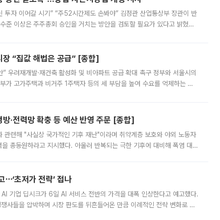
닌 투자 이어갈 시기” “주52시간제도 손봐야” 김정관 산업통상부 장관이 반
 수준 이상은 주주총회 승인을 거치는 방안을 검토할 필요가 있다고 밝혔다.
배구조와 주주권 강화 논의가 이어지는 가운데, 핵심 연구인력에 대한
 “집값 해법은 공급” [종합]
안” 우려재개발·재건축 활성화 및 비아파트 공급 확대 촉구 정부와 서울시의
정부가 고가주택과 비거주 1주택자 등의 세 부담을 높여 수요를 억제하는 카
키울 것이라며 세금이 아닌 공급이 근본적인 처방이라고 전면 반박했다.
방·전력망 확충 등 예산 반영 주문 [종합]
과 관련해 "사실상 국가적인 기후 재난"이라며 취약계층 보호와 야외 노동자
정력을 총동원하라고 지시했다. 아울러 반복되는 극한 기후에 대비해 폭염 대응
영하는 방안도 검토하라고 주문했다. 이 대통령은 이날 폭염·가뭄 대
예고⋯‘초저가 전략’ 접나
 AI 기업 딥시크가 6일 AI 서비스 전반의 가격을 대폭 인상한다고 예고했다.
 경쟁사들을 압박하며 시장 판도를 뒤흔들어온 만큼 이례적인 전략 변화로 평
 이날 공지를 통해 구체적인 인상 폭은 공개하지 않았지만 상당한 수