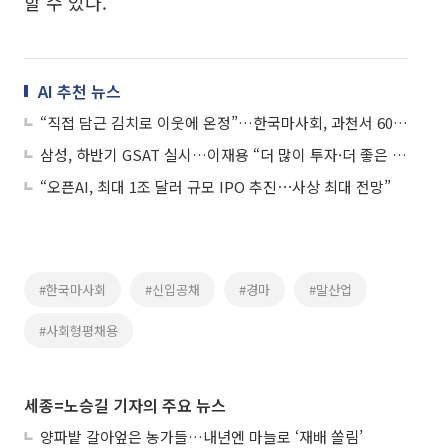
할 수 있다.
AI 추천 뉴스
“직접 담근 김치로 이웃에 온정”…한국마사회, 과천서 600가구에 김장 나눔
삼성, 하반기 GSAT 실시…이재용 “더 많이 투자·더 좋은 일자리 만들 것”
“오픈AI, 최대 1조 달러 규모 IPO 추진⋯사상 최대 전망”
#한국마사회
#신입공채
#경마
#말산업
#사회형평채용
세종=노승길 기자의 주요 뉴스
양파밭 갈아엎은 농가들…내년엔 마늘로 ‘재배 쏠림’