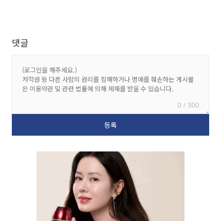
댓글
0 / 300