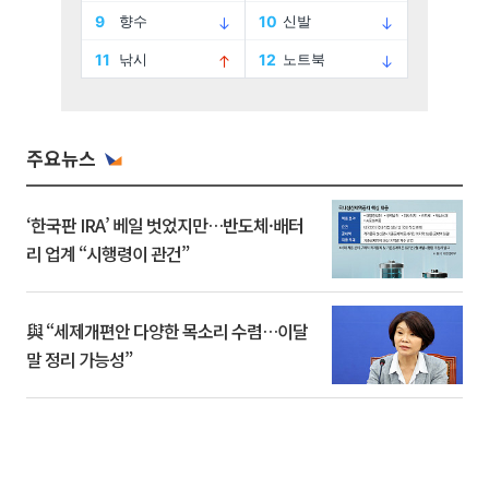
주요뉴스
‘한국판 IRA’ 베일 벗었지만…반도체·배터
리 업계 “시행령이 관건”
與 “세제개편안 다양한 목소리 수렴…이달
말 정리 가능성”