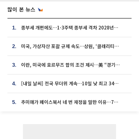
많이 본 뉴스
종부세 개편에도…1·3주택 종부세 격차 2028년부터 확대
1.
미국, 가상자산 포괄 규제 속도…상원, ‘클래리티법’ 9월 절차투표 추진
2.
이란, 미국에 호르무즈 합의 조건 제시…美 “경기 아직 안 끝나” [종합]
3.
[내일 날씨] 전국 무더위 계속…10일 낮 최고 34도 육박
4.
추미애가 페이스북서 네 번 재정을 말한 이유…7700억 추경 열쇠는 도의회에
5.