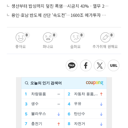
생산부터 밥상까지 덮친 폭염…시금치 43%ㆍ열무 28% 급등
용인·호남 반도체 산단 ‘속도전’…1600조 메가투자 이행 총력
0
0
0
0
좋아요
화나요
슬퍼요
추가취재 원해요