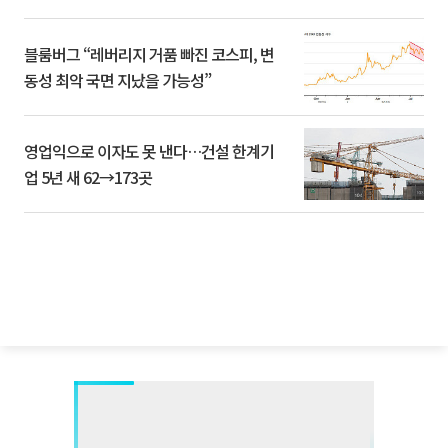
블룸버그 “레버리지 거품 빠진 코스피, 변
동성 최악 국면 지났을 가능성”
영업익으로 이자도 못 낸다…건설 한계기
업 5년 새 62→173곳