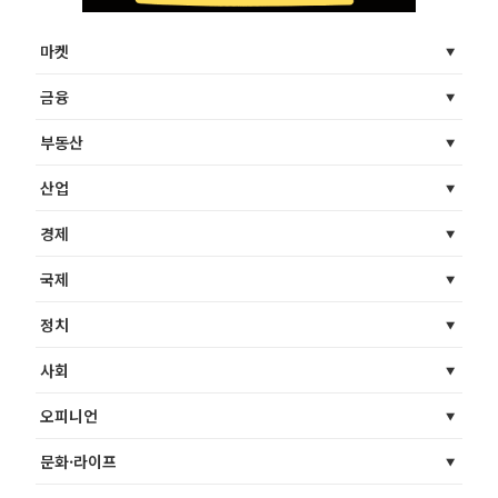
마켓
금융
부동산
산업
경제
국제
정치
사회
오피니언
문화·라이프