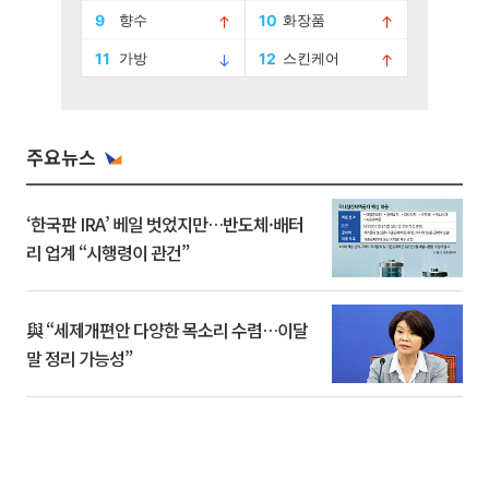
주요뉴스
‘한국판 IRA’ 베일 벗었지만…반도체·배터
리 업계 “시행령이 관건”
與 “세제개편안 다양한 목소리 수렴…이달
말 정리 가능성”