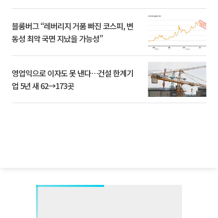
블룸버그 “레버리지 거품 빠진 코스피, 변
동성 최악 국면 지났을 가능성”
영업익으로 이자도 못 낸다…건설 한계기
업 5년 새 62→173곳