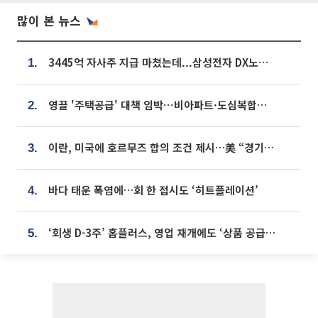
많이 본 뉴스
3445억 자사주 지급 마쳤는데...삼성전자 DX노조, 뒤늦은 '떼쓰기 집회'
1.
영끌 '주택공급' 대책 임박⋯비아파트·도심복합까지 총동원
2.
이란, 미국에 호르무즈 합의 조건 제시…美 “경기 아직 안 끝나” [종합]
3.
바다 태운 폭염에…회 한 접시도 ‘히트플레이션’
4.
‘회생 D-3주’ 홈플러스, 영업 재개에도 ‘상품 공급망’ 복구가 생존 관건
5.