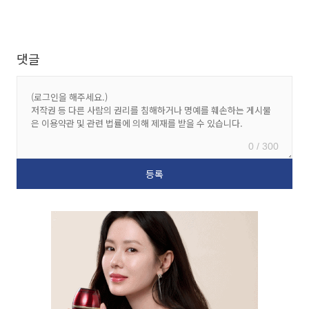
댓글
0 / 300