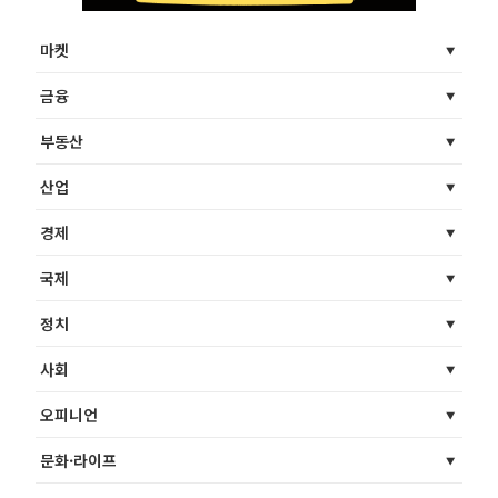
마켓
금융
부동산
산업
경제
국제
정치
사회
오피니언
문화·라이프