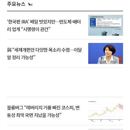
주요뉴스
‘한국판 IRA’ 베일 벗었지만…반도체·배터
리 업계 “시행령이 관건”
與 “세제개편안 다양한 목소리 수렴…이달
말 정리 가능성”
블룸버그 “레버리지 거품 빠진 코스피, 변
동성 최악 국면 지났을 가능성”