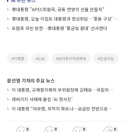
李대통령 "APEC회원국, 공동 번영의 선율 만들자"
李대통령, 오늘 이집트 대통령과 정상회담…'중동 구상' 주목
트럼프 국빈 방한…李대통령 ‘황금빛 환대’ 선사한다
#이재명
#G20
#남아프리카공화국
#인공지능
문선영 기자의 주요 뉴스
이 대통령, 규제합리화위 부위원장에 김태유…국립외교원장 김흥규
레버리지 사태에 묻힌 ‘AI 청사진’
이 대통령 “아르헨, 최적의 파트너⋯공급망 전반으로 확대”
0
0
0
0