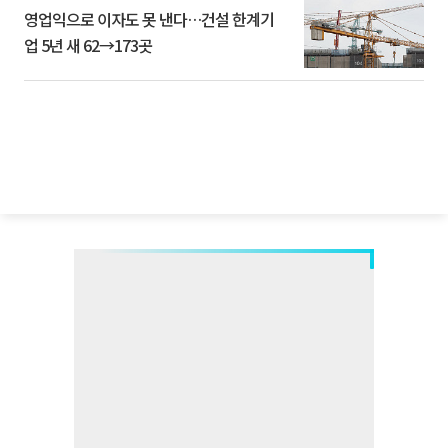
영업익으로 이자도 못 낸다…건설 한계기
업 5년 새 62→173곳