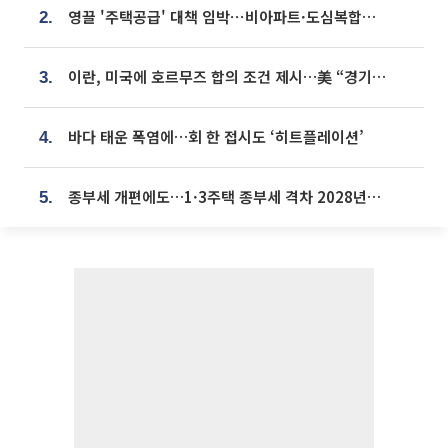
영끌 '주택공급' 대책 임박⋯비아파트·도심복합까지 총동원
2.
이란, 미국에 호르무즈 합의 조건 제시…美 “경기 아직 안 끝나” [종합]
3.
바다 태운 폭염에…회 한 접시도 ‘히트플레이션’
4.
종부세 개편에도…1·3주택 종부세 격차 2028년부터 확대
5.