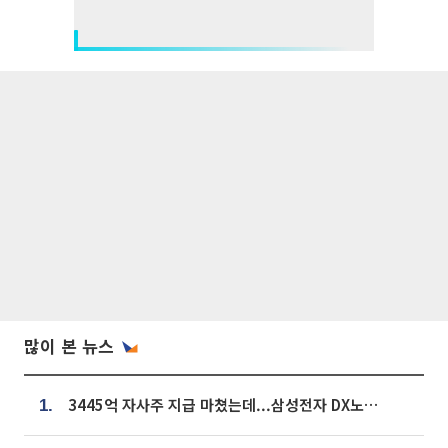
많이 본 뉴스
3445억 자사주 지급 마쳤는데...삼성전자 DX노조, 뒤늦은 '떼쓰기 집회'
1.