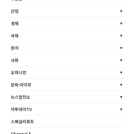
산업
경제
국제
정치
사회
오피니언
문화·라이프
뉴스발전소
이투데이TV
스페셜리포트
Channel 5