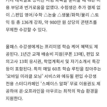
용 부담과 번거로움을 없앴다. 수험생은 추가 결제 없
이 △편입 영어/수학 △논술 △생물/화학/물리 △토
익 등 총 136개 강좌, 약 980만 원 상당의 콘텐츠를
무제한 수강할 수 있다.
올패스 수강생에게는 프리미엄 학습 케어 혜택도 제
공된다. 1년간 교재 배송비 지원(쿠폰 13매), 편입 모
의고사 13회 응시권, 학업계획서 및 자기소개서 특강
등이 포함된다. 특히 매일 60초 학습 루틴을 잡아주는
‘모바일 미라클 모닝’ 서비스와 에듀윌 편입 수강생
전용 스터디카페인 ‘스페이스 알파’ 무료 이용권도 제
공하여 온·오프라인을 아우르는 최적의 학습 환경을
지원한다.