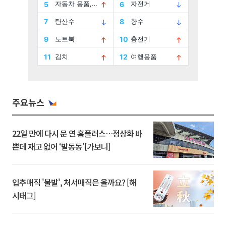
주요뉴스
22일 만에 다시 문 연 홈플러스…정상화 바
쁜데 재고 없어 ‘발동동’[가보니]
입추매직 '불발', 처서매직은 올까요? [해
시태그]