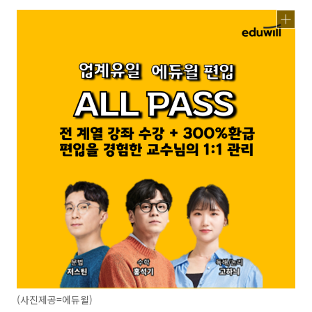
(사진제공=에듀윌)