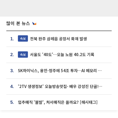
많이 본 뉴스
전북 완주 삼례읍 공장서 화재 발생
속보
1.
서울도 '40도'…오늘 노원 40.2도 기록
속보
2.
SK하이닉스, 용인·청주에 54조 투자…AI 메모리 생산기지 키운다
3.
'2TV 생생정보' 오늘방송맛집- 배우 강성진 단골! 쌀국수ㆍ푸팟퐁 커리 맛집 '블○○○'
4.
입추매직 '불발', 처서매직은 올까요? [해시태그]
5.