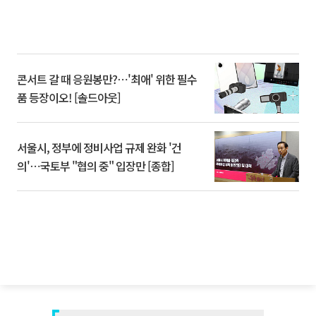
콘서트 갈 때 응원봉만?⋯'최애' 위한 필수
품 등장이오! [솔드아웃]
서울시, 정부에 정비사업 규제 완화 '건
의'⋯국토부 "협의 중" 입장만 [종합]