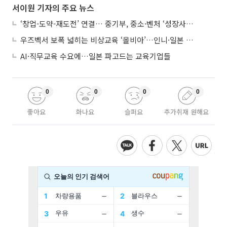
서이원 기자의 주요 뉴스
‘창업-도약-재도전’ 연결… 중기부, 중소·벤처 ‘성장사다리’ 짓는다
우즈벡서 보폭 넓히는 비상교육 ‘올비아’…인니·일본 진출 타진
AI·직무교육 수요에…일본 파고드는 교육기업들
0
0
0
0
좋아요
화나요
슬퍼요
추가취재 원해요