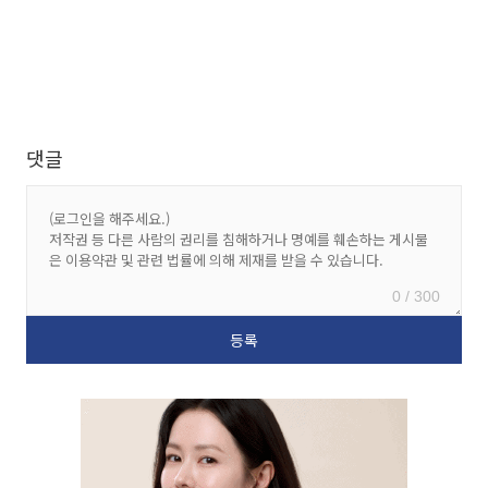
댓글
0 / 300