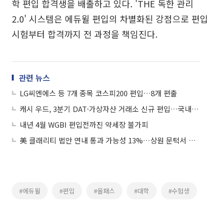
학 편입 합격생을 배출하고 있다. 'THE 독한 관리
2.0' 시스템은 에듀윌 편입의 차별화된 강점으로 편입
시험부터 합격까지 전 과정을 책임진다.
관련 뉴스
LG씨엔에스 등 7개 종목 코스피200 편입…8개 편출
캐시 우드, 3분기 DAT·가상자산 거래소 신규 편입…국내 거래소도 호실적
내년 4월 WGBI 편입전까진 약세장 불가피
美 클래리티 법안 연내 통과 가능성 13%…상원 문턱서 제동
#에듀윌
#편입
#올패스
#대학
#수험생