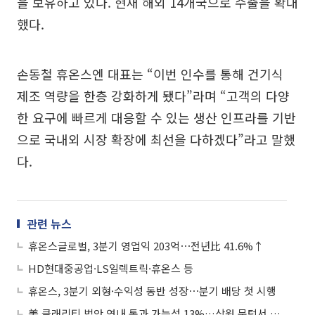
을 보유하고 있다. 현재 해외 14개국으로 수출을 확대
했다.
손동철 휴온스엔 대표는 “이번 인수를 통해 건기식
제조 역량을 한층 강화하게 됐다”라며 “고객의 다양
한 요구에 빠르게 대응할 수 있는 생산 인프라를 기반
으로 국내외 시장 확장에 최선을 다하겠다”라고 말했
다.
관련 뉴스
휴온스글로벌, 3분기 영업익 203억⋯전년比 41.6%↑
HD현대중공업·LS일렉트릭·휴온스 등
휴온스, 3분기 외형·수익성 동반 성장⋯분기 배당 첫 시행
美 클래리티 법안 연내 통과 가능성 13%…상원 문턱서 제동