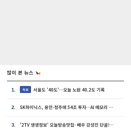
많이 본 뉴스
서울도 '40도'…오늘 노원 40.2도 기록
속보
1.
SK하이닉스, 용인·청주에 54조 투자…AI 메모리 생산기지 키운다
2.
'2TV 생생정보' 오늘방송맛집- 배우 강성진 단골! 쌀국수ㆍ푸팟퐁 커리 맛집 '블○○○'
3.