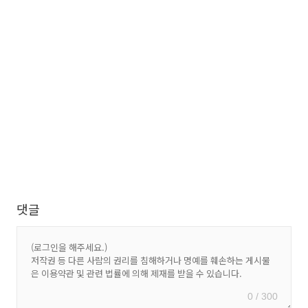
댓글
0 / 300