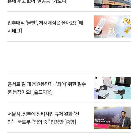
쁜데 재고 없어 ‘발동동’[가보니]
입추매직 '불발', 처서매직은 올까요? [해
시태그]
콘서트 갈 때 응원봉만?⋯'최애' 위한 필수
품 등장이오! [솔드아웃]
서울시, 정부에 정비사업 규제 완화 '건
의'⋯국토부 "협의 중" 입장만 [종합]