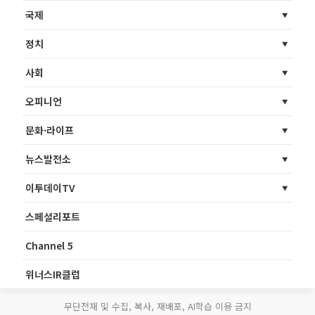
국제
정치
사회
오피니언
문화·라이프
뉴스발전소
이투데이TV
스페셜리포트
Channel 5
위너스IR클럽
무단전재 및 수집, 복사, 재배포, AI학습 이용 금지