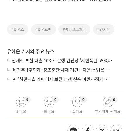
#휴온스
#휴온스엔
#바이오로제트
#건기식
유혜은 기자의 주요 뉴스
잠재적 부실 대출 10조…은행 건전성 '시한폭탄' 커졌다
‘비거주 1주택자’ 정조준한 세제 개편…다음 스텝은 금융 대책
李 “삼전닉스 레버리지 보완 대책 신속 마련⋯장기 채무 과감히 탕감”
0
0
0
0
좋아요
화나요
슬퍼요
추가취재 원해요